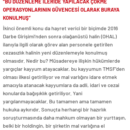
“BU DÜZENLEME İLERİDE YAPILACAK ÇÖKME
OPERASYONLARININ GÜVENCESİ OLARAK BURAYA
KONULMUŞ”
İkinci önemli konu da hayret verici bir biçimde 2016
Darbe Girişimi’nden sonra olağanüstü halin (OHAL)
ilanıyla ilgili olarak görev alan personele getirilen
cezasızlık halinin yeni düzenlemeyle konulmuş
olmasıdır. Nedir bu? Müsadereye ilişkin hükümlerde
yargıçlar kayyum atayacaklar, bu kayyumun TMSF’den
olması ilkesi getiriliyor ve mal varlığını idare etmek
amacıyla atanacak kayyumlara da adli, idari ve cezai
konularda bağışıklık getiriliyor. Yani
yargılanmayacaklar. Bu tamamen ama tamamen
hukuka aykırıdır. Sonuçta herhangi bir hazırlık
soruşturmasında daha mahkum olmayan bir yurttaşın,
belki bir holdingin, bir şirketin mal varlığına el