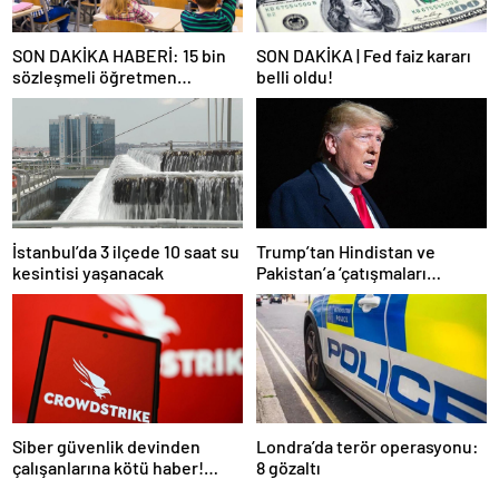
SON DAKİKA HABERİ: 15 bin
SON DAKİKA | Fed faiz kararı
sözleşmeli öğretmen
belli oldu!
atamasında sözlü sınava hak
kazanan adaylar açıklandı
İstanbul’da 3 ilçede 10 saat su
Trump’tan Hindistan ve
kesintisi yaşanacak
Pakistan’a ‘çatışmaları
durdurun’ çağrısı
Siber güvenlik devinden
Londra’da terör operasyonu:
çalışanlarına kötü haber!
8 gözaltı
Yüzlerce kişi işten çıkarılacak