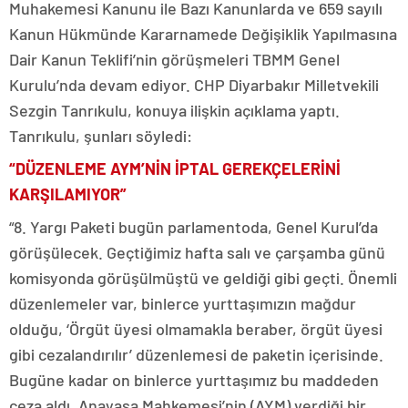
Muhakemesi Kanunu ile Bazı Kanunlarda ve 659 sayılı
Kanun Hükmünde Kararnamede Değişiklik Yapılmasına
Dair Kanun Teklifi’nin görüşmeleri TBMM Genel
Kurulu’nda devam ediyor. CHP Diyarbakır Milletvekili
Sezgin Tanrıkulu, konuya ilişkin açıklama yaptı.
Tanrıkulu, şunları söyledi:
“DÜZENLEME AYM’NİN İPTAL GEREKÇELERİNİ
KARŞILAMIYOR”
“8. Yargı Paketi bugün parlamentoda, Genel Kurul’da
görüşülecek. Geçtiğimiz hafta salı ve çarşamba günü
komisyonda görüşülmüştü ve geldiği gibi geçti. Önemli
düzenlemeler var, binlerce yurttaşımızın mağdur
olduğu, ‘Örgüt üyesi olmamakla beraber, örgüt üyesi
gibi cezalandırılır’ düzenlemesi de paketin içerisinde.
Bugüne kadar on binlerce yurttaşımız bu maddeden
ceza aldı. Anayasa Mahkemesi’nin (AYM) verdiği bir