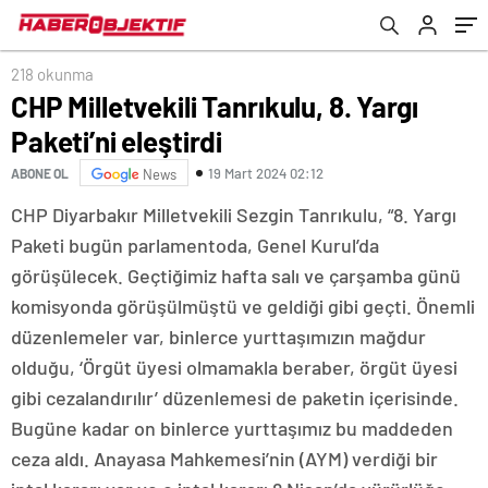
218 okunma
CHP Milletvekili Tanrıkulu, 8. Yargı
Paketi’ni eleştirdi
19 Mart 2024 02:12
ABONE OL
News
CHP Diyarbakır Milletvekili Sezgin Tanrıkulu, “8. Yargı
Paketi bugün parlamentoda, Genel Kurul’da
görüşülecek. Geçtiğimiz hafta salı ve çarşamba günü
komisyonda görüşülmüştü ve geldiği gibi geçti. Önemli
düzenlemeler var, binlerce yurttaşımızın mağdur
olduğu, ‘Örgüt üyesi olmamakla beraber, örgüt üyesi
gibi cezalandırılır’ düzenlemesi de paketin içerisinde.
Bugüne kadar on binlerce yurttaşımız bu maddeden
ceza aldı. Anayasa Mahkemesi’nin (AYM) verdiği bir