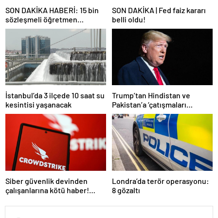
SON DAKİKA HABERİ: 15 bin
SON DAKİKA | Fed faiz kararı
sözleşmeli öğretmen
belli oldu!
atamasında sözlü sınava hak
kazanan adaylar açıklandı
İstanbul’da 3 ilçede 10 saat su
Trump’tan Hindistan ve
kesintisi yaşanacak
Pakistan’a ‘çatışmaları
durdurun’ çağrısı
Siber güvenlik devinden
Londra’da terör operasyonu:
çalışanlarına kötü haber!
8 gözaltı
Yüzlerce kişi işten çıkarılacak