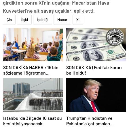
girdikten sonra Xi’nin uçağına, Macaristan Hava
Kuvvetleri’ne ait savaş uçakları eşlik etti.
Çin
İlişki
İşbirliği
Macar
Xi
SON DAKİKA HABERİ: 15 bin
SON DAKİKA | Fed faiz kararı
sözleşmeli öğretmen
belli oldu!
atamasında sözlü sınava hak
kazanan adaylar açıklandı
İstanbul’da 3 ilçede 10 saat su
Trump’tan Hindistan ve
kesintisi yaşanacak
Pakistan’a ‘çatışmaları
durdurun’ çağrısı