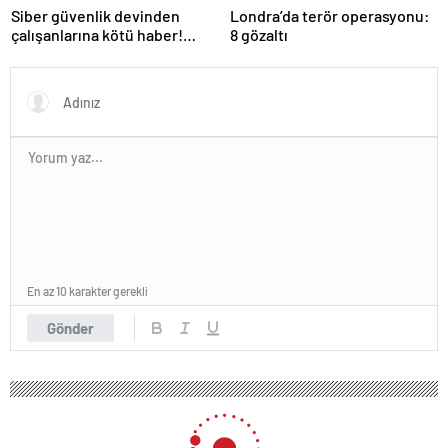
Siber güvenlik devinden
Londra’da terör operasyonu:
çalışanlarına kötü haber!
8 gözaltı
Yüzlerce kişi işten çıkarılacak
En az 10 karakter gerekli
Gönder