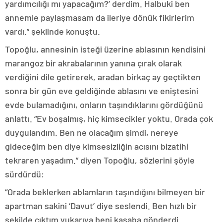
yardımcılığı mı yapacağım?’ derdim. Halbuki ben
annemle paylaşmasam da ileriye dönük fikirlerim
vardı.” şeklinde konuştu.
Topoğlu, annesinin isteği üzerine ablasının kendisini
marangoz bir akrabalarının yanına çırak olarak
verdiğini dile getirerek, aradan birkaç ay geçtikten
sonra bir gün eve geldiğinde ablasını ve eniştesini
evde bulamadığını, onların taşındıklarını gördüğünü
anlattı. “Ev boşalmış, hiç kimsecikler yoktu. Orada çok
duygulandım. Ben ne olacağım şimdi, nereye
gideceğim ben diye kimsesizliğin acısını bizatihi
tekraren yaşadım.” diyen Topoğlu, sözlerini şöyle
sürdürdü:
“Orada beklerken ablamların taşındığını bilmeyen bir
apartman sakini ‘Davut’ diye seslendi. Ben hızlı bir
şekilde çıktım yukarıya beni kasaba gönderdi.