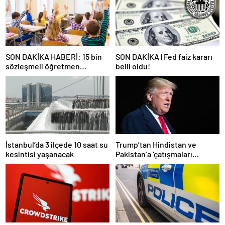
SON DAKİKA HABERİ: 15 bin
SON DAKİKA | Fed faiz kararı
sözleşmeli öğretmen
belli oldu!
atamasında sözlü sınava hak
kazanan adaylar açıklandı
İstanbul’da 3 ilçede 10 saat su
Trump’tan Hindistan ve
kesintisi yaşanacak
Pakistan’a ‘çatışmaları
durdurun’ çağrısı