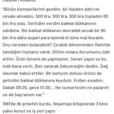
“Bütün hemşerilerimi gezdim, bir kişiden dahi ret
cevabı almadım. 500 lira, 500 lira, 500 lira topladım 60
bin lira oldu. Getirdim verdim bakkal dükkanının
sahibine. Biz bakkal dükkanını devraldık ancak bir 60
bin lira daha asgari para lazımdı ki içine mal koyalım.
Onu nereden bulacaktık? Çıraklık döneminden Rami’de
tanıdığım toptancı vardı. Gittim onlara durumumu izah
ettim. Ürün listemi de yapmıştım. Senet yapın ve bu
malı bana verin. Ben satarak ödeyeceğim dedim. Sağ
olsunlar kabul ettiler. Bir kamyon dolusu ürünü de
getirdim bakkal dükkanına koydum. Kolları sıvadım.
Sabah 05.00, gece 01.00… Ne cumartesim ne pazarım
ne de bayramım var.”
1981’de ilk şirketini kurdu, Nişantaşı bölgesinde 3 bine
yakın konut ve iş yeri yaptı