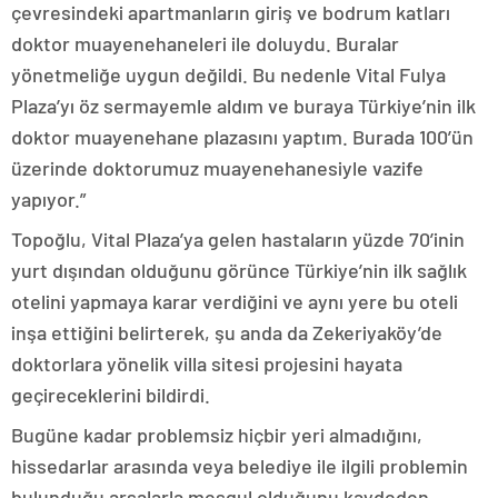
çevresindeki apartmanların giriş ve bodrum katları
doktor muayenehaneleri ile doluydu. Buralar
yönetmeliğe uygun değildi. Bu nedenle Vital Fulya
Plaza’yı öz sermayemle aldım ve buraya Türkiye’nin ilk
doktor muayenehane plazasını yaptım. Burada 100’ün
üzerinde doktorumuz muayenehanesiyle vazife
yapıyor.”
Topoğlu, Vital Plaza’ya gelen hastaların yüzde 70’inin
yurt dışından olduğunu görünce Türkiye’nin ilk sağlık
otelini yapmaya karar verdiğini ve aynı yere bu oteli
inşa ettiğini belirterek, şu anda da Zekeriyaköy’de
doktorlara yönelik villa sitesi projesini hayata
geçireceklerini bildirdi.
Bugüne kadar problemsiz hiçbir yeri almadığını,
hissedarlar arasında veya belediye ile ilgili problemin
bulunduğu arsalarla meşgul olduğunu kaydeden