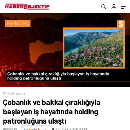
213 okunma
Çobanlık ve bakkal çıraklığıyla
başlayan iş hayatında holding
patronluğuna ulaştı
23 Ocak 2024 00:00
ABONE OL
News