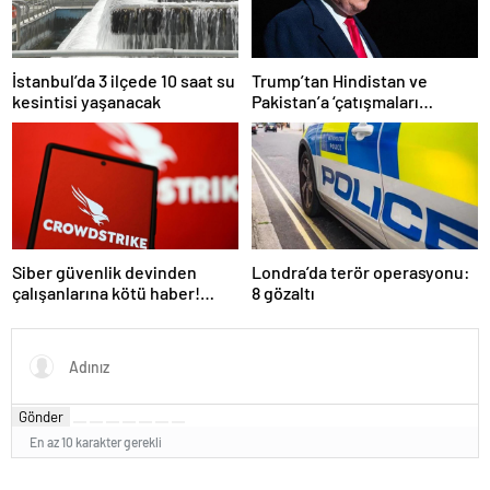
İstanbul’da 3 ilçede 10 saat su
Trump’tan Hindistan ve
kesintisi yaşanacak
Pakistan’a ‘çatışmaları
durdurun’ çağrısı
Siber güvenlik devinden
Londra’da terör operasyonu:
çalışanlarına kötü haber!
8 gözaltı
Yüzlerce kişi işten çıkarılacak
Gönder
En az 10 karakter gerekli