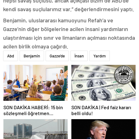
hepsi savaş suçlusu, ancak açıkçası bizim de ABD’de
kendi savaş suçlularımız var.” değerlendirmesini yaptı.
Benjamin, uluslararası kamuoyunu Refah’a ve
Gazze’nin diğer bölgelerine acilen insani yardımların
ulaştırılması için sınır ve limanların açılması noktasında
acilen birlik olmaya çağırdı.
Abd
Benjamin
Gazze'de
İnsan
Yardım
SON DAKİKA HABERİ: 15 bin
SON DAKİKA | Fed faiz kararı
sözleşmeli öğretmen
belli oldu!
atamasında sözlü sınava hak
kazanan adaylar açıklandı