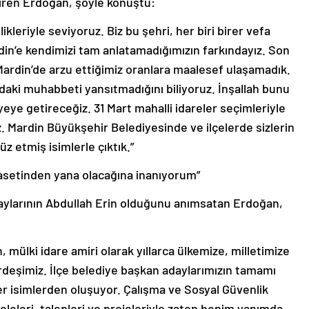
ikleriyle seviyoruz. Biz bu şehri, her biri birer vefa
rdin’e kendimizi tam anlatamadığımızın farkındayız. Son
ardin’de arzu ettiğimiz oranlara maalesef ulaşamadık.
daki muhabbeti yansıtmadığını biliyoruz. İnşallah bunu
ye getireceğiz. 31 Mart mahalli idareler seçimleriyle
. Mardin Büyükşehir Belediyesinde ve ilçelerde sizlerin
z etmiş isimlerle çıktık.”
yasetinden yana olacağına inanıyorum”
ylarının Abdullah Erin olduğunu anımsatan Erdoğan,
n, mülki idare amiri olarak yıllarca ülkemize, milletimize
rdeşimiz. İlçe belediye başkan adaylarımızın tamamı
ner isimlerden oluşuyor. Çalışma ve Sosyal Güvenlik
leleri, talepleri ve projeleriyle zaten benim yanımda