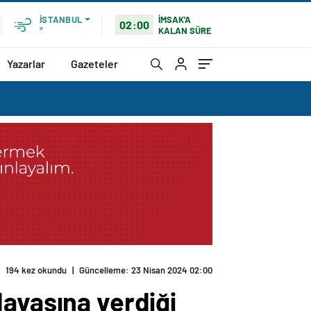
İMSAK'A
İSTANBUL
02:00
KALAN SÜRE
°
Yazarlar
Gazeteler
rdeşlerimiz biliyor
davasına verdiği