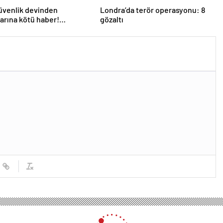
üvenlik devinden
Londra’da terör operasyonu: 8
larına kötü haber!
gözaltı
 kişi işten çıkarılacak
: İstanbul’da hizmet üretemeyen bir yönetim var