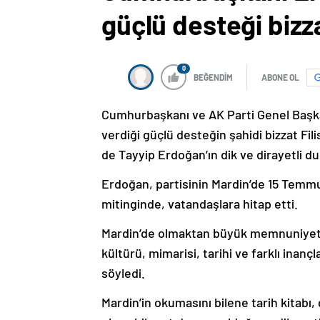
güçlü desteği bizzat
0
BEĞENDİM
ABONE OL
Cumhurbaşkanı ve AK Parti Genel Başkan
verdiği güçlü desteğin şahidi bizzat Fili
de Tayyip Erdoğan’ın dik ve dirayetli du
Erdoğan, partisinin Mardin’de 15 Temm
mitinginde, vatandaşlara hitap etti.
Mardin’de olmaktan büyük memnuniyet 
kültürü, mimarisi, tarihi ve farklı inançl
söyledi.
Mardin’in okumasını bilene tarih kitabı
olana hikmet deryası olduğunu dile get