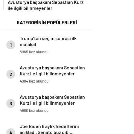
ile ilgili bilinmeyenler
KATEGORİNİN POPÜLERLERİ
Trump’tan seçim sonrası ilk
mülakat
1
8065 kez okundu
Avusturya başbakanı Sebastian
Kurz ile ilgili bilinmeyenler
2
4984 kez okundu
Avusturya başbakanı Sebastian
Kurz ile ilgili bilinmeyenler
3
4960 kez okundu
Joe Biden 6 aylık hedeflerini
açıkladı. Senato buz gibi…
4