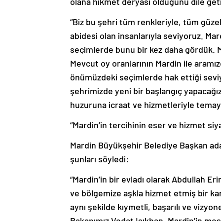
“Biz bu şehri tüm renkleriyle, tüm güzell
abidesi olan insanlarıyla seviyoruz. Ma
seçimlerde bunu bir kez daha gördük. M
Mevcut oy oranlarının Mardin ile aramız
önümüzdeki seçimlerde hak ettiği seviye
şehrimizde yeni bir başlangıç yapacağız
huzuruna icraat ve hizmetleriyle temayü
“Mardin’in tercihinin eser ve hizmet si
Mardin Büyükşehir Belediye Başkan ada
şunları söyledi:
“Mardin’in bir evladı olarak Abdullah Eri
ve bölgemize aşkla hizmet etmiş bir ka
aynı şekilde kıymetli, başarılı ve vizyo
Bakanımız Vedat Işıkhan, Mardin’in mese