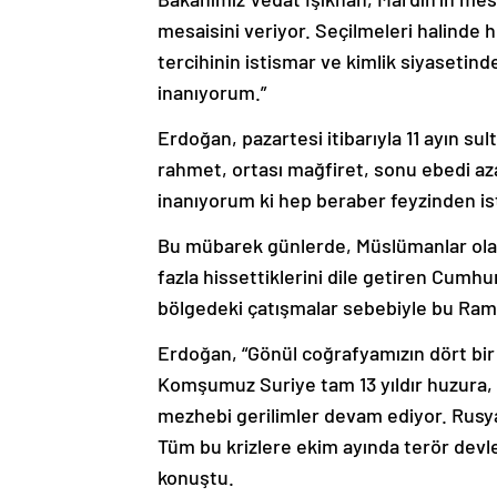
mesaisini veriyor. Seçilmeleri halinde 
tercihinin istismar ve kimlik siyasetin
inanıyorum.”
Erdoğan, pazartesi itibarıyla 11 ayın su
rahmet, ortası mağfiret, sonu ebedi a
inanıyorum ki hep beraber feyzinden ist
Bu mübarek günlerde, Müslümanlar olar
fazla hissettiklerini dile getiren Cum
bölgedeki çatışmalar sebebiyle bu Ramaz
Erdoğan, “Gönül coğrafyamızın dört bir 
Komşumuz Suriye tam 13 yıldır huzura, 
mezhebi gerilimler devam ediyor. Rusya 
Tüm bu krizlere ekim ayında terör devleti
konuştu.