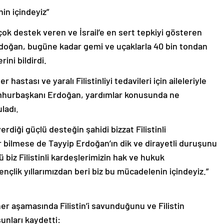
in içindeyiz”
n çok destek veren ve İsrail’e en sert tepkiyi gösteren
rdoğan, bugüne kadar gemi ve uçaklarla 40 bin tondan
ini bildirdi.
astası ve yaralı Filistinliyi tedavileri için aileleriyle
umhurbaşkanı Erdoğan, yardımlar konusunda ne
ladı.
erdiği güçlü desteğin şahidi bizzat Filistinli
er bilmese de Tayyip Erdoğan’ın dik ve dirayetli duruşunu
ü biz Filistinli kardeşlerimizin hak ve hukuk
çlik yıllarımızdan beri biz bu mücadelenin içindeyiz.”
her aşamasında Filistin’i savunduğunu ve Filistin
şunları kaydetti: