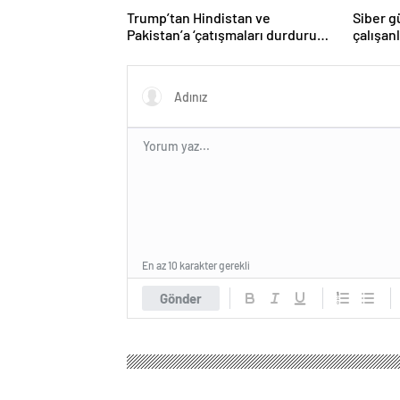
Trump’tan Hindistan ve
Siber g
Pakistan’a ‘çatışmaları durdurun’
çalışan
çağrısı
Yüzlerce
En az 10 karakter gerekli
Gönder
Haber Objektif
Gündem
Politika
Murat Kurum