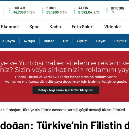
DOLAR
EURO
ALTIN
BITCOIN
47,7060
55,1906
6.672,04
%
0.15%
0.3%
2,76
Ekonomi
Spor
Kadın
Foto Galeri
Videolar
3.Sayfa
Avrupa
Bülten
Din
Eğitim
Hayat
Politika
ı Erdoğan: Türkiye’nin Filistin davasına verdiği güçlü desteği bizzat Filistinli ka
ğan: Türkiye’nin Filistin 