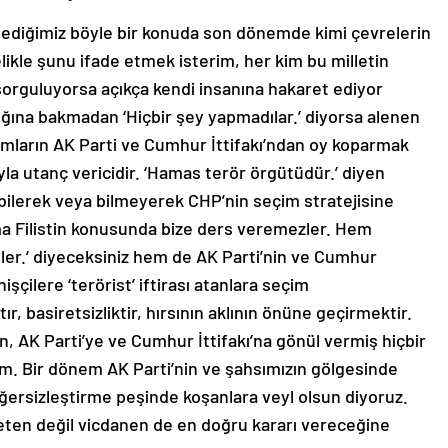
ediğimiz böyle bir konuda son dönemde kimi çevrelerin
likle şunu ifade etmek isterim, her kim bu milletin
 sorguluyorsa açıkça kendi insanına hakaret ediyor
ığına bakmadan ‘Hiçbir şey yapmadılar.’ diyorsa alenen
thamların AK Parti ve Cumhur İttifakı’ndan oy koparmak
yla utanç vericidir. ‘Hamas terör örgütüdür.’ diyen
, bilerek veya bilmeyerek CHP’nin seçim stratejisine
a Filistin konusunda bize ders veremezler. Hem
diler.’ diyeceksiniz hem de AK Parti’nin ve Cumhur
enişçilere ‘terörist’ iftirası atanlara seçim
ır, basiretsizliktir, hırsının aklının önüne geçirmektir.
in, AK Parti’ye ve Cumhur İttifakı’na gönül vermiş hiçbir
. Bir dönem AK Parti’nin ve şahsımızın gölgesinde
ersizleştirme peşinde koşanlara veyl olsun diyoruz.
ten değil vicdanen de en doğru kararı vereceğine