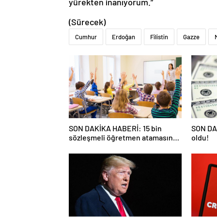
(Sürecek)
Cumhur
Erdoğan
Filistin
Gazze
SON DAKİKA HABERİ: 15 bin
SON DAK
sözleşmeli öğretmen atamasında
oldu!
sözlü sınava hak kazanan adaylar
açıklandı