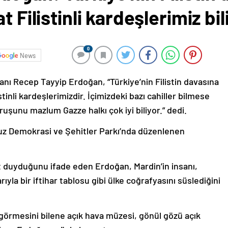
 Filistinli kardeşlerimiz bil
0
News
ı Recep Tayyip Erdoğan, “Türkiye’nin Filistin davasına
stinli kardeşlerimizdir. İçimizdeki bazı cahiller bilmese
ruşunu mazlum Gazze halkı çok iyi biliyor.” dedi.
uz Demokrasi ve Şehitler Parkı’nda düzenlenen
duyduğunu ifade eden Erdoğan, Mardin’in insanı,
arıyla bir iftihar tablosu gibi ülke coğrafyasını süslediğini
, görmesini bilene açık hava müzesi, gönül gözü açık
iren Erdoğan, şöyle konuştu: