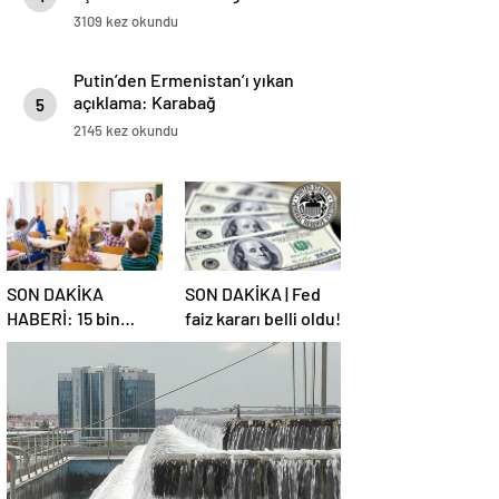
3109 kez okundu
Putin’den Ermenistan’ı yıkan
açıklama: Karabağ
5
Azerbaycan’ın ayrılmaz bir
2145 kez okundu
parçasıdır!
SON DAKİKA
SON DAKİKA | Fed
HABERİ: 15 bin
faiz kararı belli oldu!
sözleşmeli
öğretmen
atamasında sözlü
sınava hak kazanan
adaylar açıklandı