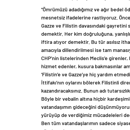
“Ömrümüzü adadığımız ve ağır bedel öd
mesnetsiz ifadelerine rastlıyoruz. Önce
Gazze ve Filistin davasındaki gayretini
demektir. Her kim doğruluğuna, yanlışl
iftira atıyor demektir. Bu tür asılsız i
amacıyla dillendirilmesi ise tam manası
CHP’nin listelerinden Meclis’e girenler
hizmet edenler, kusura bakmasınlar am
‘Filistin’e ve Gazze’ye hiç yardım etme
İttifakı’nın oylarını bölerek Filistinli dir
kazandıracaksınız. Bunun adı tutarsızlıkt
Böyle bir vebalin altına hiçbir kardeşim
vatandaşımın gideceğini düşünmüyorum
yürüyüp de verdiğimiz mücadeleleri değ
Ben tüm vatandaşlarımın sadece siyase
yürekten inanıyorum.”