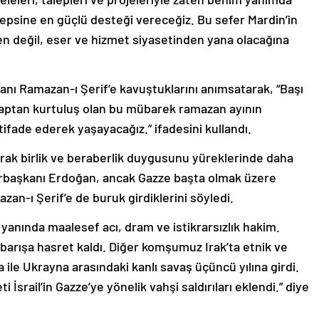
hepsine en güçlü desteği vereceğiz. Bu sefer Mardin’in
den değil, eser ve hizmet siyasetinden yana olacağına
ltanı Ramazan-ı Şerif’e kavuştuklarını anımsatarak, “Başı
zaptan kurtuluş olan bu mübarek ramazan ayının
ifade ederek yaşayacağız.” ifadesini kullandı.
ak birlik ve beraberlik duygusunu yüreklerinde daha
hurbaşkanı Erdoğan, ancak Gazze başta olmak üzere
an-ı Şerif’e de buruk girdiklerini söyledi.
yanında maalesef acı, dram ve istikrarsızlık hakim.
barışa hasret kaldı. Diğer komşumuz Irak’ta etnik ve
ile Ukrayna arasındaki kanlı savaş üçüncü yılına girdi.
 İsrail’in Gazze’ye yönelik vahşi saldırıları eklendi.” diye