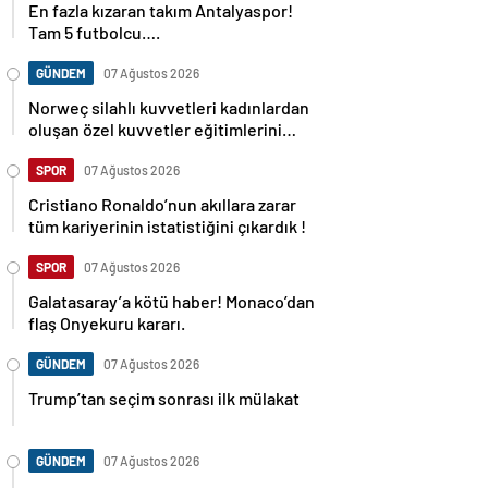
Tam 5 futbolcu….
GÜNDEM
07 Ağustos 2026
Norweç silahlı kuvvetleri kadınlardan
oluşan özel kuvvetler eğitimlerini
başlattı.
SPOR
07 Ağustos 2026
Cristiano Ronaldo’nun akıllara zarar
tüm kariyerinin istatistiğini çıkardık !
SPOR
07 Ağustos 2026
Galatasaray’a kötü haber! Monaco’dan
flaş Onyekuru kararı.
GÜNDEM
07 Ağustos 2026
Trump’tan seçim sonrası ilk mülakat
GÜNDEM
07 Ağustos 2026
Avusturya başbakanı Sebastian Kurz