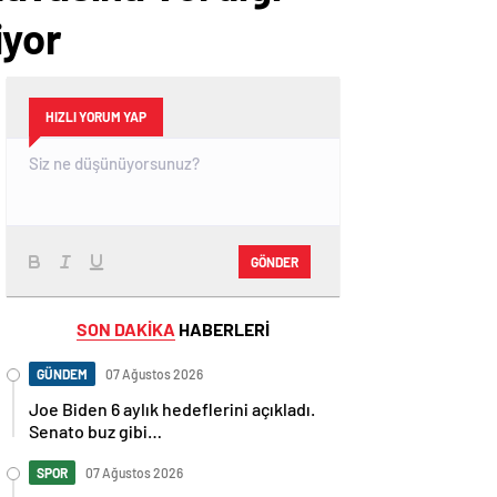
iyor
HIZLI YORUM YAP
GÖNDER
SON DAKİKA
HABERLERİ
GÜNDEM
07 Ağustos 2026
Joe Biden 6 aylık hedeflerini açıkladı.
Senato buz gibi…
SPOR
07 Ağustos 2026
En fazla kızaran takım Antalyaspor!