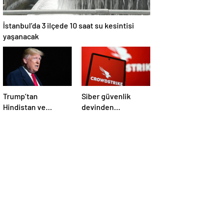
İstanbul’da 3 ilçede 10 saat su kesintisi
yaşanacak
Trump’tan
Siber güvenlik
Hindistan ve
devinden
Pakistan’a
çalışanlarına kötü
‘çatışmaları
haber! Yüzlerce kişi
durdurun’ çağrısı
işten çıkarılacak