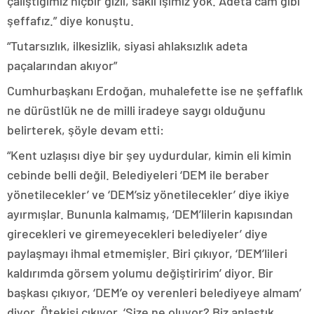
çalıştığımız hiçbir gizli, saklı işimiz yok. Adeta cam gibi
şeffafız.” diye konuştu.
“Tutarsızlık, ilkesizlik, siyasi ahlaksızlık adeta
paçalarından akıyor”
Cumhurbaşkanı Erdoğan, muhalefette ise ne şeffaflık
ne dürüstlük ne de milli iradeye saygı olduğunu
belirterek, şöyle devam etti:
“Kent uzlaşısı diye bir şey uydurdular, kimin eli kimin
cebinde belli değil. Belediyeleri ‘DEM ile beraber
yönetilecekler’ ve ‘DEM’siz yönetilecekler’ diye ikiye
ayırmışlar. Bununla kalmamış, ‘DEM’lilerin kapısından
girecekleri ve giremeyecekleri belediyeler’ diye
paylaşmayı ihmal etmemişler. Biri çıkıyor, ‘DEM’lileri
kaldırımda görsem yolumu değiştiririm’ diyor. Bir
başkası çıkıyor, ‘DEM’e oy verenleri belediyeye almam’
diyor. Ötekisi çıkıyor, ‘Size ne oluyor? Biz anlaştık,