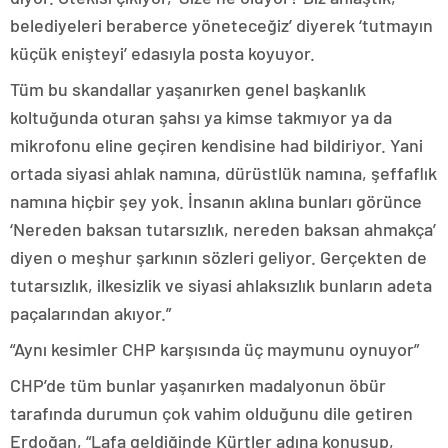
belediyeleri beraberce yöneteceğiz’ diyerek ‘tutmayın
küçük enişteyi’ edasıyla posta koyuyor.
Tüm bu skandallar yaşanırken genel başkanlık
koltuğunda oturan şahsı ya kimse takmıyor ya da
mikrofonu eline geçiren kendisine had bildiriyor. Yani
ortada siyasi ahlak namına, dürüstlük namına, şeffaflık
namına hiçbir şey yok. İnsanın aklına bunları görünce
‘Nereden baksan tutarsızlık, nereden baksan ahmakça’
diyen o meşhur şarkının sözleri geliyor. Gerçekten de
tutarsızlık, ilkesizlik ve siyasi ahlaksızlık bunların adeta
paçalarından akıyor.”
“Aynı kesimler CHP karşısında üç maymunu oynuyor”
CHP’de tüm bunlar yaşanırken madalyonun öbür
tarafında durumun çok vahim olduğunu dile getiren
Erdoğan, “Lafa geldiğinde Kürtler adına konuşup,