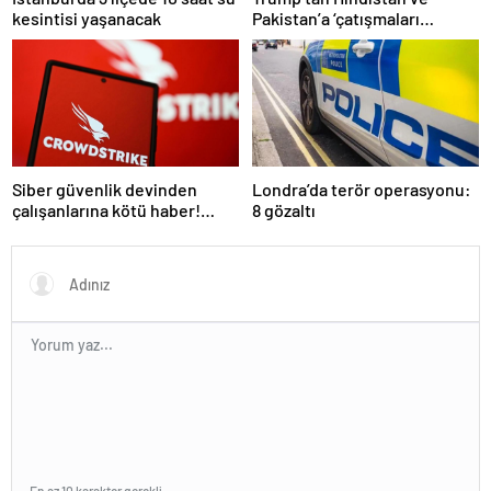
kesintisi yaşanacak
Pakistan’a ‘çatışmaları
durdurun’ çağrısı
Siber güvenlik devinden
Londra’da terör operasyonu:
çalışanlarına kötü haber!
8 gözaltı
Yüzlerce kişi işten çıkarılacak