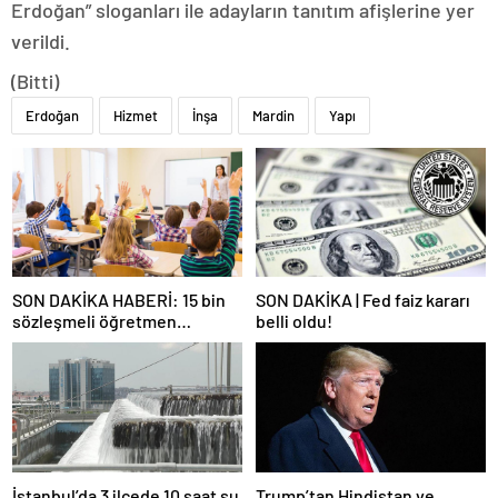
Erdoğan” sloganları ile adayların tanıtım afişlerine yer
verildi.
(Bitti)
Erdoğan
Hizmet
İnşa
Mardin
Yapı
SON DAKİKA HABERİ: 15 bin
SON DAKİKA | Fed faiz kararı
sözleşmeli öğretmen
belli oldu!
atamasında sözlü sınava hak
kazanan adaylar açıklandı
İstanbul’da 3 ilçede 10 saat su
Trump’tan Hindistan ve