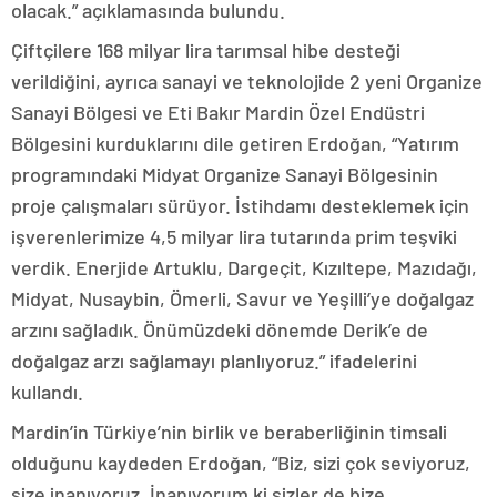
olacak.” açıklamasında bulundu.
Çiftçilere 168 milyar lira tarımsal hibe desteği
verildiğini, ayrıca sanayi ve teknolojide 2 yeni Organize
Sanayi Bölgesi ve Eti Bakır Mardin Özel Endüstri
Bölgesini kurduklarını dile getiren Erdoğan, “Yatırım
programındaki Midyat Organize Sanayi Bölgesinin
proje çalışmaları sürüyor. İstihdamı desteklemek için
işverenlerimize 4,5 milyar lira tutarında prim teşviki
verdik. Enerjide Artuklu, Dargeçit, Kızıltepe, Mazıdağı,
Midyat, Nusaybin, Ömerli, Savur ve Yeşilli’ye doğalgaz
arzını sağladık. Önümüzdeki dönemde Derik’e de
doğalgaz arzı sağlamayı planlıyoruz.” ifadelerini
kullandı.
Mardin’in Türkiye’nin birlik ve beraberliğinin timsali
olduğunu kaydeden Erdoğan, “Biz, sizi çok seviyoruz,
size inanıyoruz. İnanıyorum ki sizler de bize