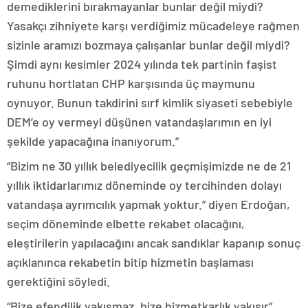
demediklerini bırakmayanlar bunlar değil miydi?
Yasakçı zihniyete karşı verdiğimiz mücadeleye rağmen
sizinle aramızı bozmaya çalışanlar bunlar değil miydi?
Şimdi aynı kesimler 2024 yılında tek partinin faşist
ruhunu hortlatan CHP karşısında üç maymunu
oynuyor. Bunun takdirini sırf kimlik siyaseti sebebiyle
DEM’e oy vermeyi düşünen vatandaşlarımın en iyi
şekilde yapacağına inanıyorum.”
“Bizim ne 30 yıllık belediyecilik geçmişimizde ne de 21
yıllık iktidarlarımız döneminde oy tercihinden dolayı
vatandaşa ayrımcılık yapmak yoktur.” diyen Erdoğan,
seçim döneminde elbette rekabet olacağını,
eleştirilerin yapılacağını ancak sandıklar kapanıp sonuç
açıklanınca rekabetin bitip hizmetin başlaması
gerektiğini söyledi.
“Bize efendilik yakışmaz, bize hizmetkarlık yakışır”