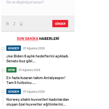
GÖNDER
SON DAKİKA
HABERLERİ
GÜNDEM
07 Ağustos 2026
Joe Biden 6 aylık hedeflerini açıkladı.
Senato buz gibi…
SPOR
07 Ağustos 2026
En fazla kızaran takım Antalyaspor!
Tam 5 futbolcu….
GÜNDEM
07 Ağustos 2026
Norweç silahlı kuvvetleri kadınlardan
oluşan özel kuvvetler eğitimlerini
başlattı.