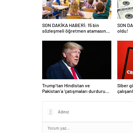
SON DAKİKA HABERİ: 15 bin
SON DAK
sözleşmeli öğretmen atamasında
oldu!
sözlü sınava hak kazanan adaylar
açıklandı
Trump’tan Hindistan ve
Siber g
Pakistan’a ‘çatışmaları durdurun’
çalışan
çağrısı
Yüzlerce