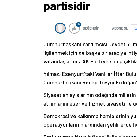
partisidir
0
BEĞENDİM
ABONE OL
Cumhurbaşkanı Yardımcısı Cevdet Yılmaz
ilgilenmek için de başka bir aracıya iht
vatandaşlarımız AK Parti’ye sahip çıktıl
Yılmaz, Esenyurt’taki Vanlılar İftar Bul
Cumhurbaşkanı Recep Tayyip Erdoğan’ın 
Siyaset anlayışlarının odağında milletin
atılımlarını eser ve hizmet siyaseti ile 
Demokrasi ve kalkınma hamlelerinin yurd
operasyonlarının ardından şehirlerde h