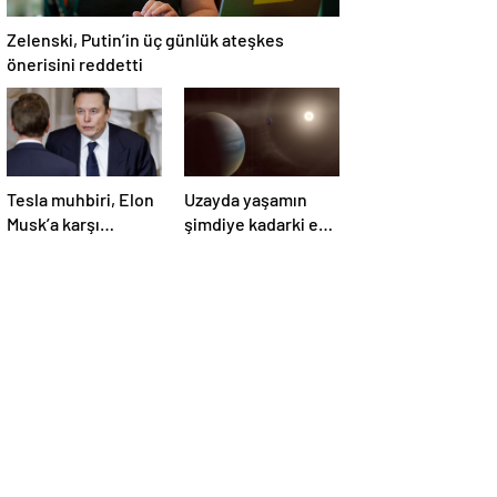
Zelenski, Putin’in üç günlük ateşkes
önerisini reddetti
Tesla muhbiri, Elon
Uzayda yaşamın
Musk’a karşı
şimdiye kadarki en
yürüttüğü davada
güçlü kanıtı
zafer kazandı
bulundu