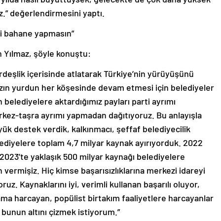
z.” değerlendirmesini yaptı.
eyi bahane yapmasın”
ten Yılmaz, şöyle konuştu:
kardeşlik içerisinde atlatarak Türkiye’nin yürüyüşünü
zın yurdun her köşesinde devam etmesi için belediyeler
 belediyelere aktardığımız payları parti ayrımı
z-taşra ayrımı yapmadan dağıtıyoruz. Bu anlayışla
yük destek verdik, kalkınmacı, şeffaf belediyecilik
elediyelere toplam 4,7 milyar kaynak ayırıyorduk. 2022
, 2023’te yaklaşık 500 milyar kaynağı belediyelere
vermişiz. Hiç kimse başarısızlıklarına merkezi idareyi
. Kaynaklarını iyi, verimli kullanan başarılı oluyor,
ama harcayan, popülist birtakım faaliyetlere harcayanlar
, bunun altını çizmek istiyorum.”