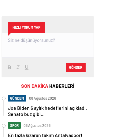
HIZLI YORUM YAP
GÖNDER
SON DAKİKA
HABERLERİ
GÜNDEM
08 Ağustos 2026
Joe Biden 6 aylık hedeflerini açıkladı.
Senato buz gibi…
SPOR
08 Ağustos 2026
En fazla kızaran takım Antalyaspor!