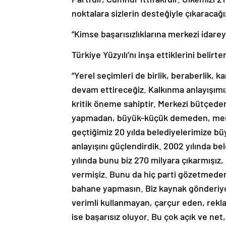
noktalara sizlerin desteğiyle çıkaracağı
“Kimse başarısızlıklarına merkezi idar
Türkiye Yüzyılı’nı inşa ettiklerini belir
“Yerel seçimleri de birlik, beraberlik, 
devam ettireceğiz. Kalkınma anlayışımı
kritik öneme sahiptir. Merkezi bütçeden
yapmadan, büyük-küçük demeden, merke
geçtiğimiz 20 yılda belediyelerimize bü
anlayışını güçlendirdik. 2002 yılında b
yılında bunu biz 270 milyara çıkarmışız
vermişiz. Bunu da hiç parti gözetmeden 
bahane yapmasın. Biz kaynak gönderiyoruz
verimli kullanmayan, çarçur eden, rekl
ise başarısız oluyor. Bu çok açık ve net