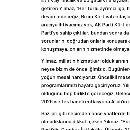
Etnik ayrımcılık ve bölgecilik ile siyas
getiren Yılmaz, “Her türlü ayrımcılığa, 
devam edeceğiz. Bizim Kürt vatandaşları
aracıya ihtiyacımız yok. AK Parti Kürtle
Parti’ye sahip çıktılar, bundan sonra da
sorunlarını doğrudan onlarla konuşarak, 
konuşmaya, onların hizmetinde olmaya d
Yılmaz, milletin hizmetkarı olduklarının a
neyse bizim de önceliğimiz o. Bugünle
yoğun mesai harcıyoruz. Öncelikli mese
programlarımızı hayata geçiriyoruz. Yılın
olduğunu hep birlikte göreceğiz. Gelecek
2026 ise tek haneli enflasyona Allah’ın 
Bazıları gibi seçimden önce vaatlerde
olmadıklarına dikkati çeken Yılmaz, “Bu
Parti’dir, Cumhur İttifakı’dır. Ülkemizi