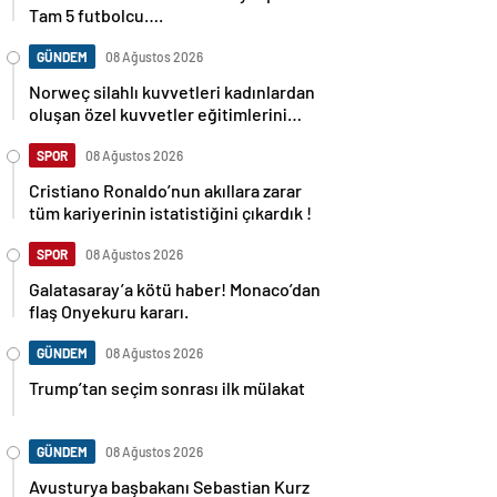
Tam 5 futbolcu….
GÜNDEM
08 Ağustos 2026
Norweç silahlı kuvvetleri kadınlardan
oluşan özel kuvvetler eğitimlerini
başlattı.
SPOR
08 Ağustos 2026
Cristiano Ronaldo’nun akıllara zarar
tüm kariyerinin istatistiğini çıkardık !
SPOR
08 Ağustos 2026
Galatasaray’a kötü haber! Monaco’dan
flaş Onyekuru kararı.
GÜNDEM
08 Ağustos 2026
Trump’tan seçim sonrası ilk mülakat
GÜNDEM
08 Ağustos 2026
Avusturya başbakanı Sebastian Kurz