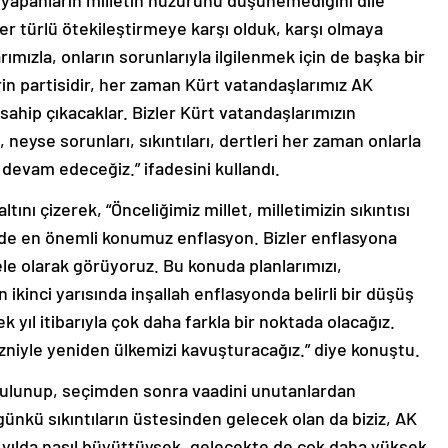
et yapanların milletin huzurunu düşünemediğini dile
her türlü ötekileştirmeye karşı olduk, karşı olmaya
mızla, onların sorunlarıyla ilgilenmek için de başka bir
rin partisidir, her zaman Kürt vatandaşlarımız AK
 sahip çıkacaklar. Bizler Kürt vatandaşlarımızın
neyse sorunları, sıkıntıları, dertleri her zaman onlarla
evam edeceğiz.” ifadesini kullandı.
ltını çizerek, “Önceliğimiz millet, milletimizin sıkıntısı
rde en önemli konumuz enflasyon. Bizler enflasyona
le olarak görüyoruz. Bu konuda planlarımızı,
 ikinci yarısında inşallah enflasyonda belirli bir düşüş
 yıl itibarıyla çok daha farkla bir noktada olacağız.
izniyle yeniden ülkemizi kavuşturacağız.” diye konuştu.
 bulunup, seçimden sonra vaadini unutanlardan
günkü sıkıntıların üstesinden gelecek olan da biziz, AK
 21 yılda nasıl büyüttüysek, gelecekte de çok daha yüksek