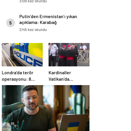
3109 kez okundu
Putin’den Ermenistan’ı yıkan
açıklama: Karabağ
5
Azerbaycan’ın ayrılmaz bir
2145 kez okundu
parçasıdır!
Londra’da terör
Kardinaller
operasyonu: 8
Vatikan’da
gözaltı
toplanmaya başladı