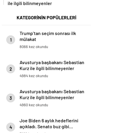
ile ilgili bilinmeyenler
KATEGORİNİN POPÜLERLERİ
Trump’tan seçim sonrası ilk
mülakat
1
8066 kez okundu
Avusturya başbakanı Sebastian
Kurz ile ilgili bilinmeyenler
2
4984 kez okundu
Avusturya başbakanı Sebastian
Kurz ile ilgili bilinmeyenler
3
4960 kez okundu
Joe Biden 6 aylık hedeflerini
açıkladı. Senato buz gibi…
4