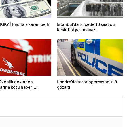
İKA | Fed faiz kararı belli
İstanbul’da 3 ilçede 10 saat su
kesintisi yaşanacak
üvenlik devinden
Londra’da terör operasyonu: 8
larına kötü haber!
gözaltı
 kişi işten çıkarılacak