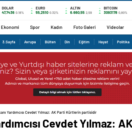
DOLAR
EURO
ALTIN
BITCOIN
47,7436
55,2510
6.660,55
3093178
0.18%
0.32%
2,59
0,80%
Ekonomi
Spor
Kadın
Foto Galeri
Videolar
3.Sayfa
Avrupa
Bülten
Din
Eğitim
Hayat
Politika
nı Yardımcısı Cevdet Yılmaz: AK Parti Kürtlerin partisidir
dımcısı Cevdet Yılmaz: AK 