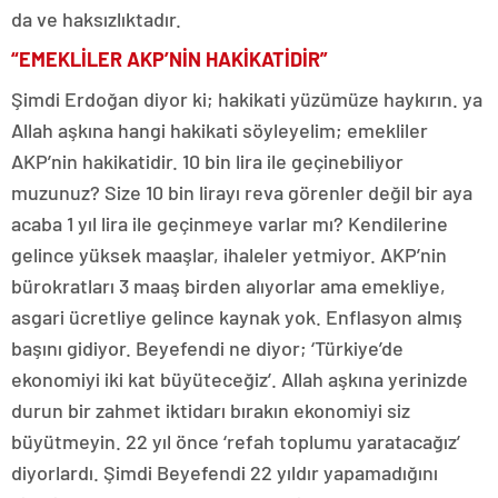
da ve haksızlıktadır.
“EMEKLİLER AKP’NİN HAKİKATİDİR”
Şimdi Erdoğan diyor ki; hakikati yüzümüze haykırın. ya
Allah aşkına hangi hakikati söyleyelim; emekliler
AKP’nin hakikatidir. 10 bin lira ile geçinebiliyor
muzunuz? Size 10 bin lirayı reva görenler değil bir aya
acaba 1 yıl lira ile geçinmeye varlar mı? Kendilerine
gelince yüksek maaşlar, ihaleler yetmiyor. AKP’nin
bürokratları 3 maaş birden alıyorlar ama emekliye,
asgari ücretliye gelince kaynak yok. Enflasyon almış
başını gidiyor. Beyefendi ne diyor; ‘Türkiye’de
ekonomiyi iki kat büyüteceğiz’. Allah aşkına yerinizde
durun bir zahmet iktidarı bırakın ekonomiyi siz
büyütmeyin. 22 yıl önce ‘refah toplumu yaratacağız’
diyorlardı. Şimdi Beyefendi 22 yıldır yapamadığını