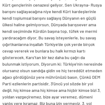
Kürt gençlerinin cenazesi geliyor. Sen Ukrayna- Rusya
barışını sağlayacağına niye kendi Kürt kardeşlerinle
kendi toplumsal barışını sağlayış Dünyanın en güçlü
ülkesi haline gelmiyorsun. Dünyada barışsever ama
kendi seçiminde Kürdün başına top, tüfek ve mermi
yardıracağım diyor. Bu savaş isteyenlerle, bu savaş
çığırtkanlarına inşallah Türkiye’de çok yerde birçok
cevap vererek ve bunlara bu halk kırmızı kartı
gösterecek. Kars’tan bir kez daha bu çağrı da
bulunmak istiyorum. Diyorum ki; Türkiye’nin neresinde
olursanız olsun sandığa gidin ve hiç tereddüt etmeden
ağacı gördüğünüz yere mührünüzü basın. Çünkü DEM
Parti ezilenlerin partisidir. 3’üncü yol sözde bir yol
değil, hiç kimse ama hiç kimse ama hiçbir kimse bizi 3.
yoldan vazgeçiremez, bize ayar veremez, dümeni
yanlış yere kıramaz. Biz buna izin vermeyiz. 3. yol