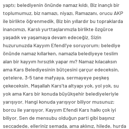
yaptı; belediyenin önünde namaz kıldı. Biz inançlı bir
toplumumuz, biz namazı, niyazı, Ramazanı, orucu AKP
ile birlikte öğrenmedik. Biz bin yıllardır bu topraklarda
inancımızı, Karslı yurttaşlarımızla birlikte özgürce
yaşadık ve yaşamaya devam edeceğiz. Sizin
huzurunuzda Kayyım Efendi’ye soruyorum; belediye
önünde namaz kıllarken, namazla belediyeye teslim
alan bir kayyım hırsızlık yapar mı? Namaz kılacaksın
ama Kars Belediyesinin bütçesini çarçur edeceksin,
çetelere, 3-5 tane mafyaya, sermayeye peşkeş
çekeceksin. Maşallah Kars’ta altyapı yok, yol yok, su
yok ama Kars bir konuda büyükşehir belediyeleriyle
yarışıyor. Hangi konuda yarışıyor biliyor musunuz;
borcu ile yarışıyor. Kayyım Efendi Kars halkı çok iyi
biliyor. Sen de mensubu olduğun parti gibi başınız
seccadede, elleriniz semada, ama aklınız, hilede, hurda