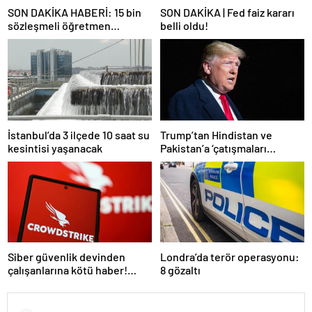
SON DAKİKA HABERİ: 15 bin
SON DAKİKA | Fed faiz kararı
sözleşmeli öğretmen
belli oldu!
atamasında sözlü sınava hak
kazanan adaylar açıklandı
İstanbul’da 3 ilçede 10 saat su
Trump’tan Hindistan ve
kesintisi yaşanacak
Pakistan’a ‘çatışmaları
durdurun’ çağrısı
Siber güvenlik devinden
Londra’da terör operasyonu:
çalışanlarına kötü haber!
8 gözaltı
Yüzlerce kişi işten çıkarılacak