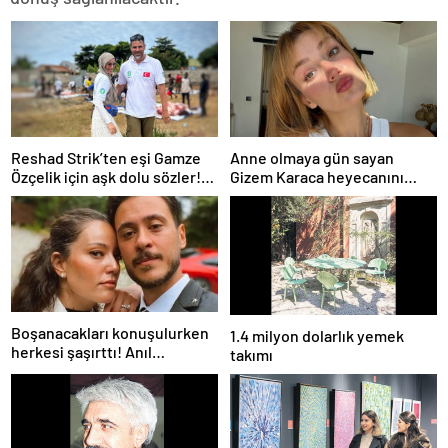
Reshad Strik’ten eşi Gamze
Anne olmaya gün sayan
Özçelik için aşk dolu sözler!
Gizem Karaca heyecanını
“Benim cennetim…”
paylaştı! “Senelerdir annelik
yapıyorum ama bu sene
farklı…”
Boşanacakları konuşulurken
1.4 milyon dolarlık yemek
herkesi şaşırttı! Anıl
takımı
Altan’dan Pelin Akil’e
duygusal Anneler Günü
mesajı