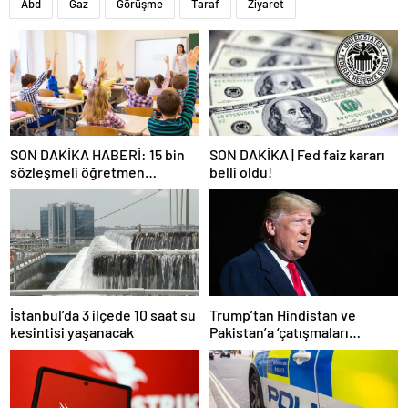
Abd
Gaz
Görüşme
Taraf
Ziyaret
SON DAKİKA HABERİ: 15 bin
SON DAKİKA | Fed faiz kararı
sözleşmeli öğretmen
belli oldu!
atamasında sözlü sınava hak
kazanan adaylar açıklandı
İstanbul’da 3 ilçede 10 saat su
Trump’tan Hindistan ve
kesintisi yaşanacak
Pakistan’a ‘çatışmaları
durdurun’ çağrısı