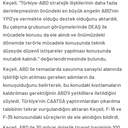
Keçeli, “Türkiye-ABD stratejik ilişkilerinin daha fazla
derinleşmesinin önündeki en büyük engelin ABD’nin
YPG’ye vermekte olduğu destek olduğunu aktardık.
Bu çalışma grubunun görüşmelerinde DEAŞ ile
mücadele konusu da ele alındı ve önümüzdeki
dönemde terörle mücadele konusunda teknik
düzeyde düzenli istişareler yapılması konusunda
mutabık kalındı.” değerlendirmesinde bulundu.
Keçeli, ABD ile temaslarda savunma sanayisi alanında
işbirliği için atılması gereken adımların da
konuşulduğunu belirterek, bu konudaki kısıtlamaların
kaldırılması gerektiğinin ABD’li yetkililere iletildiğini
söyledi. Türkiye’nin CAATSA yaptırımlardan çıkarılma
talebinin tekrar vurgulandığını aktaran Keçeli, F-16 ve
F-35 konusundaki süreçlerin de ele alındığını bildirdi.
Keçeli, ABD ile 30 milyar dolarlık ticaret hacminin 100