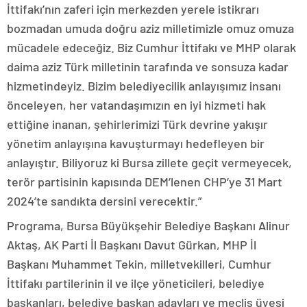
İttifakı’nın zaferi için merkezden yerele istikrarı
bozmadan umuda doğru aziz milletimizle omuz omuza
mücadele edeceğiz. Biz Cumhur İttifakı ve MHP olarak
daima aziz Türk milletinin tarafında ve sonsuza kadar
hizmetindeyiz. Bizim belediyecilik anlayışımız insanı
önceleyen, her vatandaşımızın en iyi hizmeti hak
ettiğine inanan, şehirlerimizi Türk devrine yakışır
yönetim anlayışına kavuşturmayı hedefleyen bir
anlayıştır. Biliyoruz ki Bursa zillete geçit vermeyecek,
terör partisinin kapısında DEM’lenen CHP’ye 31 Mart
2024’te sandıkta dersini verecektir.”
Programa, Bursa Büyükşehir Belediye Başkanı Alinur
Aktaş, AK Parti İl Başkanı Davut Gürkan, MHP İl
Başkanı Muhammet Tekin, milletvekilleri, Cumhur
İttifakı partilerinin il ve ilçe yöneticileri, belediye
başkanları, belediye başkan adayları ve meclis üyesi