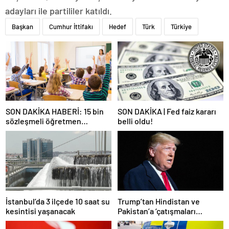
adayları ile partililer katıldı.
Başkan
Cumhur İttifakı
Hedef
Türk
Türkiye
SON DAKİKA HABERİ: 15 bin
SON DAKİKA | Fed faiz kararı
sözleşmeli öğretmen
belli oldu!
atamasında sözlü sınava hak
kazanan adaylar açıklandı
İstanbul’da 3 ilçede 10 saat su
Trump’tan Hindistan ve
kesintisi yaşanacak
Pakistan’a ‘çatışmaları
durdurun’ çağrısı