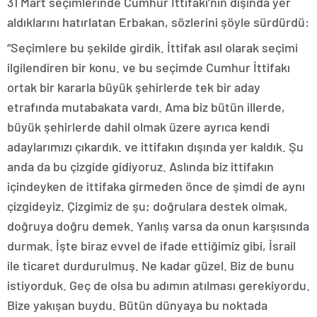
31 Mart seçimlerinde Cumhur İttifakı’nın dışında yer
aldıklarını hatırlatan Erbakan, sözlerini şöyle sürdürdü:
“Seçimlere bu şekilde girdik. İttifak asıl olarak seçimi
ilgilendiren bir konu. ve bu seçimde Cumhur İttifakı
ortak bir kararla büyük şehirlerde tek bir aday
etrafında mutabakata vardı. Ama biz bütün illerde,
büyük şehirlerde dahil olmak üzere ayrıca kendi
adaylarımızı çıkardık. ve ittifakın dışında yer kaldık. Şu
anda da bu çizgide gidiyoruz. Aslında biz ittifakın
içindeyken de ittifaka girmeden önce de şimdi de aynı
çizgideyiz. Çizgimiz de şu; doğrulara destek olmak,
doğruya doğru demek. Yanlış varsa da onun karşısında
durmak. İşte biraz evvel de ifade ettiğimiz gibi, İsrail
ile ticaret durdurulmuş. Ne kadar güzel. Biz de bunu
istiyorduk. Geç de olsa bu adımın atılması gerekiyordu.
Bize yakışan buydu. Bütün dünyaya bu noktada