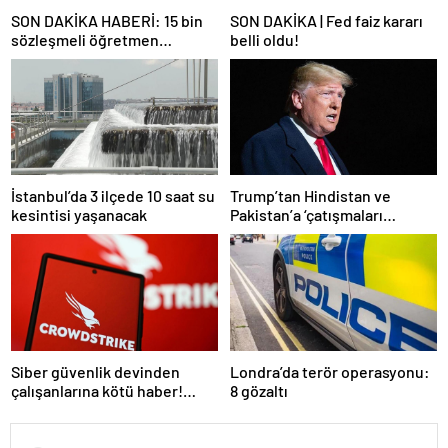
SON DAKİKA HABERİ: 15 bin
SON DAKİKA | Fed faiz kararı
sözleşmeli öğretmen
belli oldu!
atamasında sözlü sınava hak
kazanan adaylar açıklandı
İstanbul’da 3 ilçede 10 saat su
Trump’tan Hindistan ve
kesintisi yaşanacak
Pakistan’a ‘çatışmaları
durdurun’ çağrısı
Siber güvenlik devinden
Londra’da terör operasyonu:
çalışanlarına kötü haber!
8 gözaltı
Yüzlerce kişi işten çıkarılacak