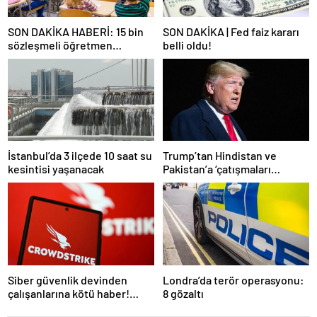
SON DAKİKA HABERİ: 15 bin
SON DAKİKA | Fed faiz kararı
sözleşmeli öğretmen
belli oldu!
atamasında sözlü sınava hak
kazanan adaylar açıklandı
İstanbul’da 3 ilçede 10 saat su
Trump’tan Hindistan ve
kesintisi yaşanacak
Pakistan’a ‘çatışmaları
durdurun’ çağrısı
Siber güvenlik devinden
Londra’da terör operasyonu:
çalışanlarına kötü haber!
8 gözaltı
Yüzlerce kişi işten çıkarılacak