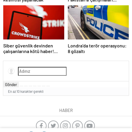
durdurun’ çağrısı
Siber güvenlik devinden
Londra’da terör operasyonu:
çalışanlarına kötü haber!
8 gözaltı
Yüzlerce kişi işten çıkarılacak
Gönder
En az 10 karakter gerekli
HABER