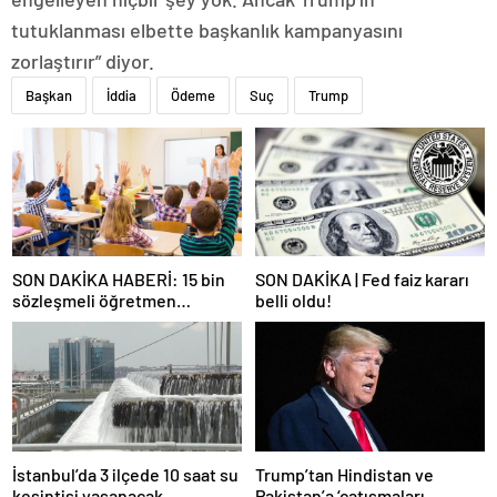
tutuklanması elbette başkanlık kampanyasını
zorlaştırır” diyor.
Başkan
İddia
Ödeme
Suç
Trump
SON DAKİKA HABERİ: 15 bin
SON DAKİKA | Fed faiz kararı
sözleşmeli öğretmen
belli oldu!
atamasında sözlü sınava hak
kazanan adaylar açıklandı
İstanbul’da 3 ilçede 10 saat su
Trump’tan Hindistan ve
kesintisi yaşanacak
Pakistan’a ‘çatışmaları