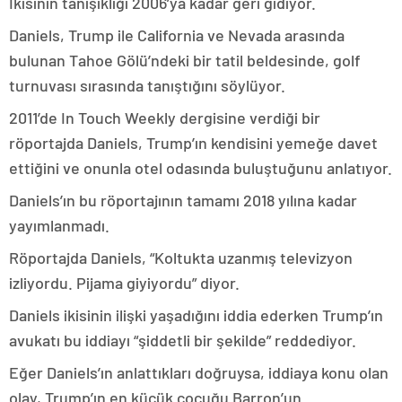
İkisinin tanışıklığı 2006’ya kadar geri gidiyor.
Daniels, Trump ile California ve Nevada arasında
bulunan Tahoe Gölü’ndeki bir tatil beldesinde, golf
turnuvası sırasında tanıştığını söylüyor.
2011’de In Touch Weekly dergisine verdiği bir
röportajda Daniels, Trump’ın kendisini yemeğe davet
ettiğini ve onunla otel odasında buluştuğunu anlatıyor.
Daniels’ın bu röportajının tamamı 2018 yılına kadar
yayımlanmadı.
Röportajda Daniels, “Koltukta uzanmış televizyon
izliyordu. Pijama giyiyordu” diyor.
Daniels ikisinin ilişki yaşadığını iddia ederken Trump’ın
avukatı bu iddiayı “şiddetli bir şekilde” reddediyor.
Eğer Daniels’ın anlattıkları doğruysa, iddiaya konu olan
olay, Trump’ın en küçük çocuğu Barron’un