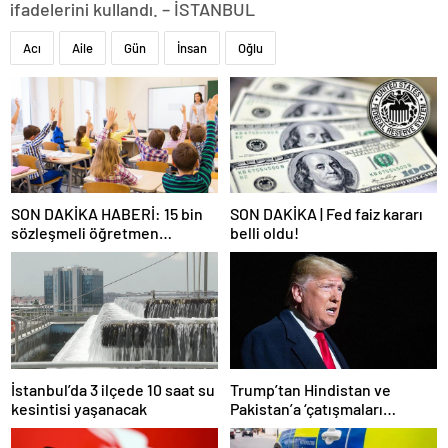
ifadelerini kullandı. – İSTANBUL
Acı
Aile
Gün
İnsan
Oğlu
SON DAKİKA HABERİ: 15 bin
SON DAKİKA | Fed faiz kararı
sözleşmeli öğretmen
belli oldu!
atamasında sözlü sınava hak
kazanan adaylar açıklandı
İstanbul’da 3 ilçede 10 saat su
Trump’tan Hindistan ve
kesintisi yaşanacak
Pakistan’a ‘çatışmaları
durdurun’ çağrısı