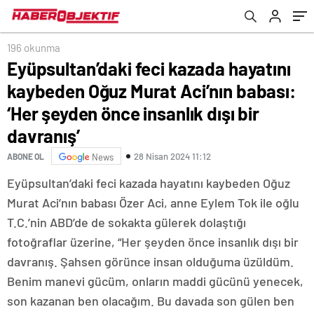
şeyden önce insanlık dışı bir davranış’
196 okunma
Eyüpsultan’daki feci kazada hayatını
kaybeden Oğuz Murat Aci’nın babası:
‘Her şeyden önce insanlık dışı bir
davranış’
28 Nisan 2024 11:12
ABONE OL
News
Eyüpsultan’daki feci kazada hayatını kaybeden Oğuz
Murat Aci’nın babası Özer Aci, anne Eylem Tok ile oğlu
T.C.’nin ABD’de de sokakta gülerek dolaştığı
fotoğraflar üzerine, “Her şeyden önce insanlık dışı bir
davranış. Şahsen görünce insan olduğuma üzüldüm.
Benim manevi gücüm, onların maddi gücünü yenecek,
son kazanan ben olacağım. Bu davada son gülen ben