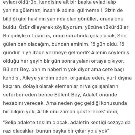
evladı öldürüp, kendisine ait bir başka evladı alıp
yanına gülemez. İnsanlık adına, gülmemeli. Sizin de
bildiği gibi haklının yanında olan gönüller, orada onu
buldu. Özür dileyerek söylüyorum, yüzüne tükürdüler.
Bu gidişle o tükürük, onun suratında çok olacak. Son
gülen ben olacağım, bundan eminim. 15 gün oldu. 15
gündür niye ifade vermeye gelmedi? Ailenin söylemiş
olduğu her şeyin bir gün sonra yalanı ortaya çıkıyor.
Bülent Bey, benim haberim yok diyor ama çete başı
kendisi. Aileye yardım eden, organize eden, yurt dışına
kaçıran, dolaylı olarak elemanlarını ve çalışanlarını
seferber eden bence Bülent Bey. Adalet önünde
hesabını verecek. Ama neden geç geldiği konusunda
bir bilgim yok. Artık onu zaman gösterecek” dedi.
“Gelip adalete teslim olacak, adaletin kestiği cezaya da
razı olacaklar, bunun başka bir çıkar yolu yok”