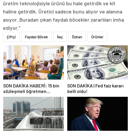
üretim teknolojisiyle ürünü bu hale getirdik ve kit
haline getirdik. Üretici sadece bunu alıyor ve alanına
asıyor. Buradan çıkan faydalı böcekler zararlıları imha
ediyor.”
Çiftçi
Faydalı Böcek
İlaç
Özkan
Ürünler
SON DAKİKA HABERİ: 15 bin
SON DAKİKA | Fed faiz kararı
sözleşmeli öğretmen
belli oldu!
atamasında sözlü sınava hak
kazanan adaylar açıklandı