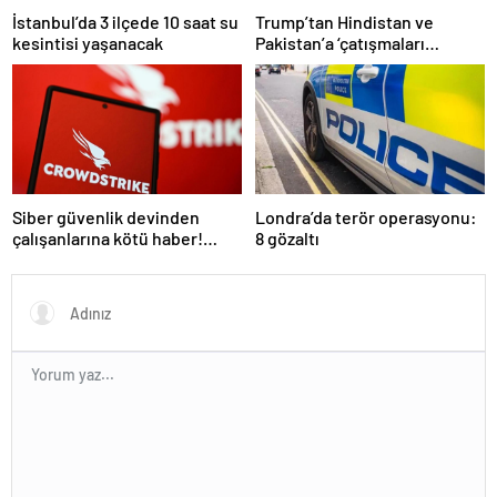
İstanbul’da 3 ilçede 10 saat su
Trump’tan Hindistan ve
kesintisi yaşanacak
Pakistan’a ‘çatışmaları
durdurun’ çağrısı
Siber güvenlik devinden
Londra’da terör operasyonu:
çalışanlarına kötü haber!
8 gözaltı
Yüzlerce kişi işten çıkarılacak