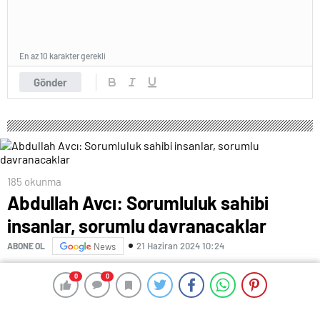
En az 10 karakter gerekli
Gönder
185 okunma
Abdullah Avcı: Sorumluluk sahibi
insanlar, sorumlu davranacaklar
21 Haziran 2024 10:24
ABONE OL
News
Trabzonspor Teknik Direktörü Abdullah Avcı,
0
0
0
0
Konyaspor maçının ardından yaptığı açıklamada,
“Futbolun bütün paydaşları; sizler, bizler, teknik