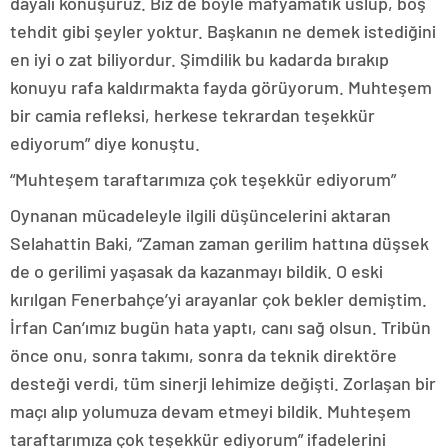
dayalı konuşuruz. Biz de böyle mafyamatik üslup, boş
tehdit gibi şeyler yoktur. Başkanın ne demek istediğini
en iyi o zat biliyordur. Şimdilik bu kadarda bırakıp
konuyu rafa kaldırmakta fayda görüyorum. Muhteşem
bir camia refleksi, herkese tekrardan teşekkür
ediyorum” diye konuştu.
“Muhteşem taraftarımıza çok teşekkür ediyorum”
Oynanan mücadeleyle ilgili düşüncelerini aktaran
Selahattin Baki, “Zaman zaman gerilim hattına düşsek
de o gerilimi yaşasak da kazanmayı bildik. O eski
kırılgan Fenerbahçe’yi arayanlar çok bekler demiştim.
İrfan Can’ımız bugün hata yaptı, canı sağ olsun. Tribün
önce onu, sonra takımı, sonra da teknik direktöre
desteği verdi, tüm sinerji lehimize değişti. Zorlaşan bir
maçı alıp yolumuza devam etmeyi bildik. Muhteşem
taraftarımıza çok teşekkür ediyorum” ifadelerini