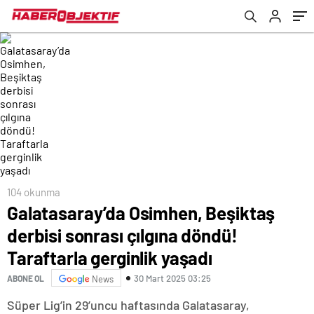
yaşadı
104 okunma
Galatasaray’da Osimhen, Beşiktaş
derbisi sonrası çılgına döndü!
Taraftarla gerginlik yaşadı
30 Mart 2025 03:25
ABONE OL
News
Süper Lig’in 29’uncu haftasında Galatasaray,