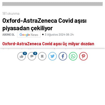
181 okunma
Oxford-AstraZeneca Covid aşısı
piyasadan çekiliyor
3 Ağustos 2024 08:24
ABONE OL
News
Oxford-AstraZeneca Covid aşısı üç milyar dozdan
fazla uygulandıktan sonra piyasadan çekiliyor.
0
0
0
0
AstraZeneca, aşıdan “müthiş bir gurur duyduklarını”,
ancak ticari bir karar aldıklarını söyledi.
Şirket, yeni koronavirüs varyantlarının ortaya
çıkmasıyla, talebin güncellenmiş aşılara kaydığını
söyledi.
Aşının pandemi döneminde milyonlarca kişinin hayatını
kurtardığı tahmin ediliyor, ancak aşı ayrıca nadir