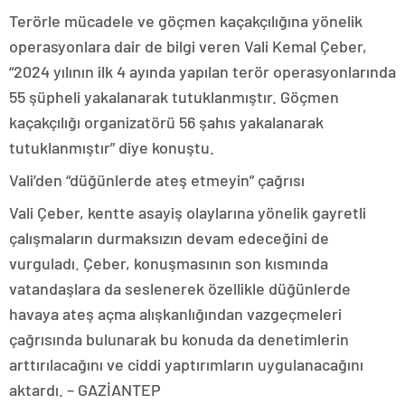
Terörle mücadele ve göçmen kaçakçılığına yönelik
operasyonlara dair de bilgi veren Vali Kemal Çeber,
“2024 yılının ilk 4 ayında yapılan terör operasyonlarında
55 şüpheli yakalanarak tutuklanmıştır. Göçmen
kaçakçılığı organizatörü 56 şahıs yakalanarak
tutuklanmıştır” diye konuştu.
Vali’den “düğünlerde ateş etmeyin” çağrısı
Vali Çeber, kentte asayiş olaylarına yönelik gayretli
çalışmaların durmaksızın devam edeceğini de
vurguladı. Çeber, konuşmasının son kısmında
vatandaşlara da seslenerek özellikle düğünlerde
havaya ateş açma alışkanlığından vazgeçmeleri
çağrısında bulunarak bu konuda da denetimlerin
arttırılacağını ve ciddi yaptırımların uygulanacağını
aktardı. – GAZİANTEP