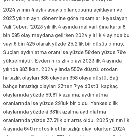
2024 yılının 4 aylık asayiş bilançosunu açıklayan ve
2023 yılının aynı dönemine göre rakamları kıyaslayan
Vali Çeber, “2023 yılı ilk 4 ayında mal varlığına karşı 8
bin 595 olay meydana gelirken 2024 yılı ilk 4 ayında bu
sayı 6 bin 425 olarak yüzde 25,2’lik bir düşüş olmuş.
Suçları aydınlatma oranı ise yüzde 58’den yüzde 78’e
yükselmiştir. Evden hırsızlık olayı 2023 ilk 4 ayında
yılında 883 iken, 2024 yılında 555’e düştü, otodan
hırsızlık olayları 686 olaydan 358 olaya düştü. Bağ-
bahçe hırsızlığı olayları 23’ten 7’ye düştü, kapkaç
olaylarında yüzde 59,6’lık azalma, aydınlatma
oranlarında ise yüzde 29’luk bir oldu. Yankesicilik
olaylarında yüzdeki 38’lik azalma aydınlatma
oranlarında yüzde 37,5’lik bir artış oldu. 2023 yılının ilk
4 ayında 640 motosiklet hırsızlığı olayı olurken 2024