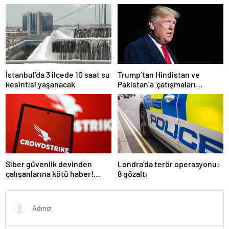
atamasında sözlü sınava hak
kazanan adaylar açıklandı
İstanbul’da 3 ilçede 10 saat su
Trump’tan Hindistan ve
kesintisi yaşanacak
Pakistan’a ‘çatışmaları
durdurun’ çağrısı
Siber güvenlik devinden
Londra’da terör operasyonu:
çalışanlarına kötü haber!
8 gözaltı
Yüzlerce kişi işten çıkarılacak