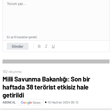
En az 10 karakter gerekli
Gönder
192 okunma
Milli Savunma Bakanlığı: Son bir
haftada 38 terörist etkisiz hale
getirildi
10 Haziran 2024 05:12
ABONE OL
News
Milli Savunma Bakanlığı, Irak ve Suriye’nin kuzeyi dahil