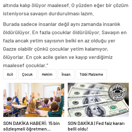
altında kalıp ölüyor maalesef. O yüzden eğer bir çözüm
isteniyorsa savaşın durdurulması lazım.
Burada sadece insanlar değil aynı zamanda insanlık
öldürülüyor. En fazla çocuklar öldürülüyor. Savaşın en
fazla ancak yetim sayısının belki en az olduğu yer
Gazze olabilir çünkü çocuklar yetim kalamıyor,
ölüyorlar. En çok acile gelen ve kayıp verdiğimiz
maalesef çocuklar.”
Acil
Çocuk
Hekim
İnsan
Tıbbi Malzeme
SON DAKİKA HABERİ: 15 bin
SON DAKİKA | Fed faiz kararı
sözleşmeli öğretmen
belli oldu!