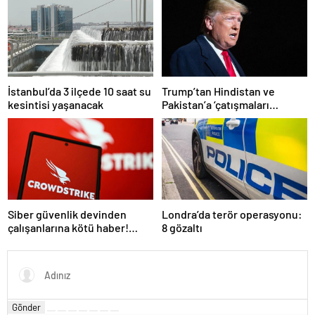
kazanan adaylar açıklandı
İstanbul’da 3 ilçede 10 saat su
Trump’tan Hindistan ve
kesintisi yaşanacak
Pakistan’a ‘çatışmaları
durdurun’ çağrısı
Siber güvenlik devinden
Londra’da terör operasyonu:
çalışanlarına kötü haber!
8 gözaltı
Yüzlerce kişi işten çıkarılacak
Gönder