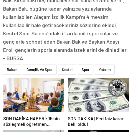
Bak, kırsaldaki beş mahalleye halı saha sözünü verdi.
Bakan Bak, bugüne kadar yalnızca yaz aylarında
kullanılabilen Alaçam İzcilik Kampı’nı 4 mevsim
kullanılabilir hale getirecekleriniz sözlerine ekledi.
Kestel Spor Salonu’ndaki iftarda milli sporcular ve
gençlerle sohbet eden Bakan Bak ve Başkan Adayı
Erol, gençlerin sporla alanında isteklerini de dinlediler.
– BURSA
Bakan
Gençlik Ve Spor
Kestel
Spor
Yatırım
SON DAKİKA HABERİ: 15 bin
SON DAKİKA | Fed faiz kararı
sözleşmeli öğretmen
belli oldu!
atamasında sözlü sınava hak