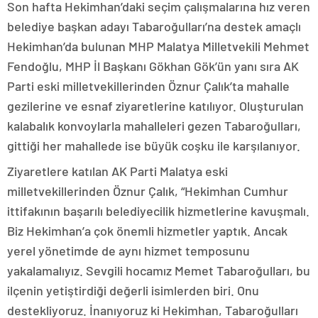
Son hafta Hekimhan’daki seçim çalışmalarına hız veren
belediye başkan adayı Tabaroğulları’na destek amaçlı
Hekimhan’da bulunan MHP Malatya Milletvekili Mehmet
Fendoğlu, MHP İl Başkanı Gökhan Gök’ün yanı sıra AK
Parti eski milletvekillerinden Öznur Çalık’ta mahalle
gezilerine ve esnaf ziyaretlerine katılıyor. Oluşturulan
kalabalık konvoylarla mahalleleri gezen Tabaroğulları,
gittiği her mahallede ise büyük coşku ile karşılanıyor.
Ziyaretlere katılan AK Parti Malatya eski
milletvekillerinden Öznur Çalık, “Hekimhan Cumhur
ittifakının başarılı belediyecilik hizmetlerine kavuşmalı.
Biz Hekimhan’a çok önemli hizmetler yaptık. Ancak
yerel yönetimde de aynı hizmet temposunu
yakalamalıyız. Sevgili hocamız Memet Tabaroğulları, bu
ilçenin yetiştirdiği değerli isimlerden biri. Onu
destekliyoruz. İnanıyoruz ki Hekimhan, Tabaroğulları