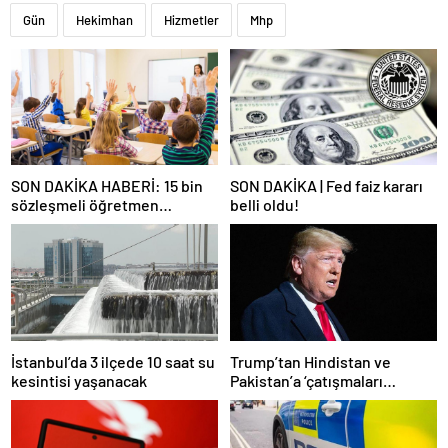
Gün
Hekimhan
Hizmetler
Mhp
SON DAKİKA HABERİ: 15 bin
SON DAKİKA | Fed faiz kararı
sözleşmeli öğretmen
belli oldu!
atamasında sözlü sınava hak
kazanan adaylar açıklandı
İstanbul’da 3 ilçede 10 saat su
Trump’tan Hindistan ve
kesintisi yaşanacak
Pakistan’a ‘çatışmaları
durdurun’ çağrısı