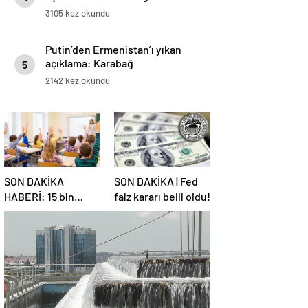
3105 kez okundu
Putin’den Ermenistan’ı yıkan
açıklama: Karabağ
5
Azerbaycan’ın ayrılmaz bir
2142 kez okundu
parçasıdır!
SON DAKİKA
SON DAKİKA | Fed
HABERİ: 15 bin
faiz kararı belli oldu!
sözleşmeli
öğretmen
atamasında sözlü
sınava hak kazanan
adaylar açıklandı