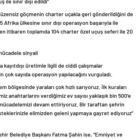
üzensiz göçmenin charter uçakla geri gönderildiğini de
25 Afrika ülkesine sınır dışı operasyon başarıyla ile
den itibaren toplamda 104 charter özel uçuş seferi ile 20
.
mücadele sinyali
ayıtdışı üretimle ilgili de ciddi çalışmalar
için çok sayıda operasyon yapılacağını vurguladı.
 bölgesinde yaraları çok hızlı sarıyoruz. İlk kuraları
miz anahtarlarını verdiğimiz ev sayısı yaklaşık bin 500’e
li mücadelemizi devam ettiriyoruz. Bir taraftan şehrin
steklerinizle elimizden geleni yapmaya gayret ediyoruz”
ir Belediye Başkanı Fatma Şahin ise, “Emniyet ve
 iki unsur çok önemli. Biz 20 yıl önce yola çıktığımızda