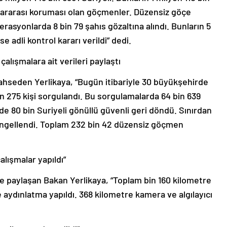
luslararası koruması olan göçmenler. Düzensiz göçe
erasyonlarda 8 bin 79 şahıs gözaltına alındı. Bunların 5
se adli kontrol kararı verildi” dedi.
alışmalara ait verileri paylaştı
ahseden Yerlikaya, “Bugün itibariyle 30 büyükşehirde
n 275 kişi sorgulandı. Bu sorgulamalarda 64 bin 639
e 80 bin Suriyeli gönüllü güvenli geri döndü. Sınırdan
engellendi. Toplam 232 bin 42 düzensiz göçmen
çalışmalar yapıldı”
i de paylaşan Bakan Yerlikaya, “Toplam bin 160 kilometre
e aydınlatma yapıldı. 368 kilometre kamera ve algılayıcı
ile sınır dışı edildi”