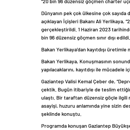
Dünyanın pek çok ülkesine çok sayıda d
açıklayan İçişleri Bakanı Ali Yerlikaya, “
gerçekleştirildi. 1 Haziran 2023 tarihin
bin 96 düzensiz göçmen sınır dışı edildi
Bakan Yerlikaya’dan kayıtdışı üretimle 
Bakan Yerlikaya, Konuşmasının sonunda k
yapılacaklarını, kayıtdışı ile mücadele 
Gaziantep Valisi Kemal Çeber de, “Deprem
çektik. Bugün itibariyle de teslim ettiği
ulaştı. Bir taraftan düzensiz göçle ilgi
asayişi, huzuru anlamında yine sizin de
şeklinde konuştu.
Programda konuşan Gaziantep Büyükşeh
güvenlik olmadan hiçbir şey olmuyor. Bu