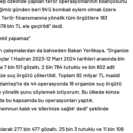
diğimiz günden beri 94’ü bombalı eylem olmak üzere
. Terör finansmanına yönelik tüm örgütlere 183
 bin TL ele geçirildi” dedi.
ekil yapamaz”
an çalışmalardan da bahseden Bakan Yerlikaya, “Organize
çlar 1 Haziran 2023-12 Mart 2024 tarihleri arasında bin
7 bin 511 gözaltı, 2 bin 764 tutuklu ve bin 602 adli
nize suç örgütü çökertildi. Toplam 92 milyar TL maddi
Gaziantep’te de 44 operasyonda 18 organize suç örgütü
ne yönelik şunu söylemek istiyorum. Bu ülkede kimse
de bu kapsamda bu operasyonları yaptık.
mnun kaldı ve ‘ellerinize sağlık’ dedi” şeklinde
rak 277 bin 477 gözaltı, 25 bin 3 tutuklu ve 11 bin 109