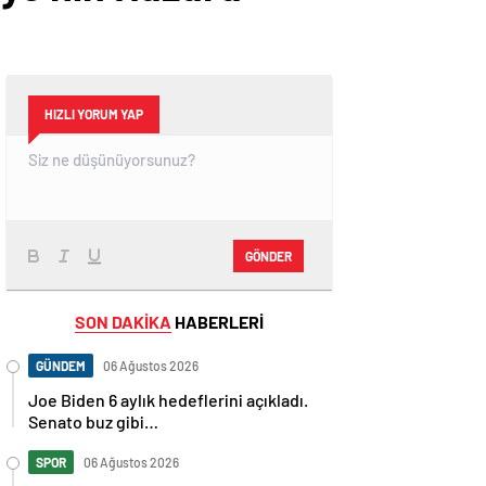
HIZLI YORUM YAP
GÖNDER
SON DAKİKA
HABERLERİ
GÜNDEM
06 Ağustos 2026
Joe Biden 6 aylık hedeflerini açıkladı.
Senato buz gibi…
SPOR
06 Ağustos 2026
En fazla kızaran takım Antalyaspor!