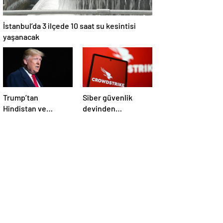
İstanbul’da 3 ilçede 10 saat su kesintisi
yaşanacak
Trump’tan
Siber güvenlik
Hindistan ve
devinden
Pakistan’a
çalışanlarına kötü
‘çatışmaları
haber! Yüzlerce kişi
durdurun’ çağrısı
işten çıkarılacak