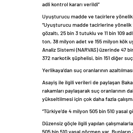
Uyuşturucu madde ve tacirlere yönelik
“Uyuşturucu madde tacirlerine yönelik 
gözaltı, 25 bin 3 tutuklu ve 11 bin 109 a
ton, 38 milyon adet ve 155 milyon kök u
Analiz Sistemi (NARVAS) üzerinde 47 bin 
372 narkotik şüphelisi, bin 151 diğer su
Yerlikaya’dan suç oranlarının azaltılma
Asayiş ile ilgili verileri de paylaşan Ba
rakamları paylaşarak suç oranlarının da
yükseltilmesi için çok daha fazla çalışmal
“Türkiye’de 4 milyon 505 bin 510 yasal 
Düzensiz göçle ilgili yapılan çalışmalarla
505 bin 510 yasal göçmen var. Bunların 3 