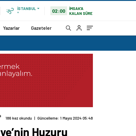
İMSAK'A
İSTANBUL
02:00
KALAN SÜRE
°
Yazarlar
Gazeteler
 katıldı
kiye’nin Huzuru