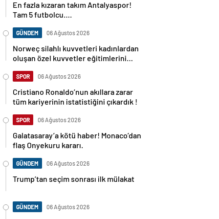
Tam 5 futbolcu….
GÜNDEM
06 Ağustos 2026
Norweç silahlı kuvvetleri kadınlardan
oluşan özel kuvvetler eğitimlerini
başlattı.
SPOR
06 Ağustos 2026
Cristiano Ronaldo’nun akıllara zarar
tüm kariyerinin istatistiğini çıkardık !
SPOR
06 Ağustos 2026
Galatasaray’a kötü haber! Monaco’dan
flaş Onyekuru kararı.
GÜNDEM
06 Ağustos 2026
Trump’tan seçim sonrası ilk mülakat
GÜNDEM
06 Ağustos 2026
Avusturya başbakanı Sebastian Kurz