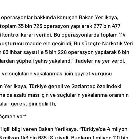
 operasyonlar hakkında konuşan Bakan Yerlikaya,
toplam 35 bin 723 operasyon yapılarak 277 bin 477
dli kontrol kararı verildi. Bu operasyonlarda toplam 114
yuşturucu madde ele geçirildi. Bu süreçte Narkotik Veri
83 ihbar sayısı ile 5 bin 228 operasyon yapılarak 6 bin
çlardan şüpheli şahıs yakalandı” ifadelerine yer verdi.
sı ve suçluların yakalanması için gayret vurgusu
kan Yerlikaya, Türkiye geneli ve Gaziantep özelindeki
ha da azaltılması için ve suçluların yakalanma oranının
arı gerektiğini belirtti.
göçmen var”
 ilgili bilgi veren Bakan Yerlikaya, “Türkiye’de 4 milyon
milyon 143 bin 635’i Suriyeli. Bunların 1 milyon 110 bin