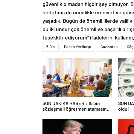
hedefimizde öncelikle emniyet ve güve
yaşadık. Bugün de önemli illerde valilik
bu iki unsur çok önemli ve başarılı bir 
teşekkür ediyorum” ifadelerini kulland
5 Bin
Bakan Yerlikaya
Gaziantep
Göç
SON DAKİKA HABERİ: 15 bin
SON DAK
sözleşmeli öğretmen atamasında
oldu!
sözlü sınava hak kazanan adaylar
açıklandı