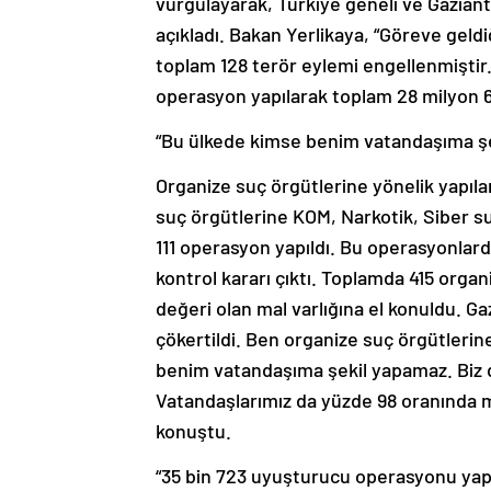
açıkladı. Bakan Yerlikaya, “Göreve gel
toplam 128 terör eylemi engellenmiştir
operasyon yapılarak toplam 28 milyon 678
“Bu ülkede kimse benim vatandaşıma ş
Organize suç örgütlerine yönelik yapıl
suç örgütlerine KOM, Narkotik, Siber su
111 operasyon yapıldı. Bu operasyonlarda 
kontrol kararı çıktı. Toplamda 415 orga
değeri olan mal varlığına el konuldu. 
çökertildi. Ben organize suç örgütleri
benim vatandaşıma şekil yapamaz. Biz 
Vatandaşlarımız da yüzde 98 oranında me
konuştu.
“35 bin 723 uyuşturucu operasyonu yapıla
adli kontrol kararı verildi”