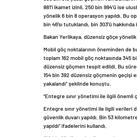
881’i ikamet izinli, 250 bin 994’ü ise u
yönelik 6 bin 8 operasyon yapıldı. Bu op
bin 46’sı tutuklandı, bin 303’ü hakkında i
Bakan Yerlikaya, düzensiz göçe yönelik ç
Mobil göç noktalarının öneminden de b
toplam 162 mobil göç noktasında 345 bi
düzensiz göçmen tespit edildi. Bu süred
154 bin 392 düzensiz göçmenin geçişi 
yakalandı” şeklinde konuştu.
“Entegre sınır yönetimi ile ilgili önemli 
Entegre sınır yönetimi ile ilgili veriler
güvenlik duvarı yapıldı. Bin 53 kilometr
yapıldı” ifadelerini kullandı.
“20 bin 96 düzensiz göçmen charter uçuş 