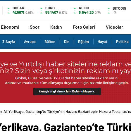
DOLAR
EURO
ALTIN
BITCOIN
47,5871
55,1407
6.544,20
%
0.01%
0.17%
0,74
Ekonomi
Spor
Kadın
Foto Galeri
Videolar
3.Sayfa
Avrupa
Bülten
Din
Eğitim
Hayat
Politika
nı Ali Yerlikaya, Gaziantep’te Türkiye’nin Huzuru Gaziantep’in Huzuru Toplantısı’na
 Yerlikaya, Gaziantep’te Tür