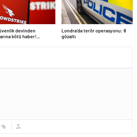
üvenlik devinden
Londra’da terör operasyonu: 8
larına kötü haber!
gözaltı
 kişi işten çıkarılacak