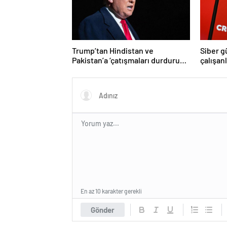
Trump’tan Hindistan ve
Siber g
Pakistan’a ‘çatışmaları durdurun’
çalışan
çağrısı
Yüzlerce
En az 10 karakter gerekli
Gönder