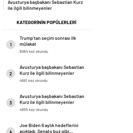
ile ilgili bilinmeyenler
KATEGORİNİN POPÜLERLERİ
Trump’tan seçim sonrası ilk
mülakat
1
8064 kez okundu
Avusturya başbakanı Sebastian
Kurz ile ilgili bilinmeyenler
2
4981 kez okundu
Avusturya başbakanı Sebastian
Kurz ile ilgili bilinmeyenler
3
4955 kez okundu
Joe Biden 6 aylık hedeflerini
açıkladı. Senato buz gibi…
4