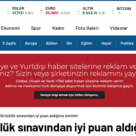
DOLAR
EURO
ALTIN
BITCOIN
47,7131
55,0801
6.543,14
%
0.16%
-0.02%
0,78
Ekonomi
Spor
Kadın
Foto Galeri
Videolar
3.Sayfa
Avrupa
Bülten
Din
Eğitim
Hayat
Politika
ürüstlük sınavından iyi puan aldığıma eminim’
ük sınavından iyi puan ald