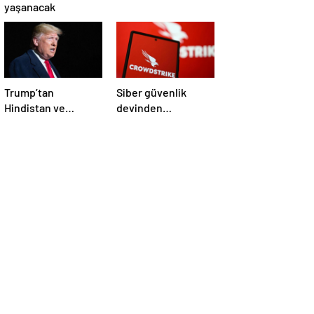
yaşanacak
Trump’tan
Siber güvenlik
Hindistan ve
devinden
Pakistan’a
çalışanlarına kötü
‘çatışmaları
haber! Yüzlerce kişi
durdurun’ çağrısı
işten çıkarılacak