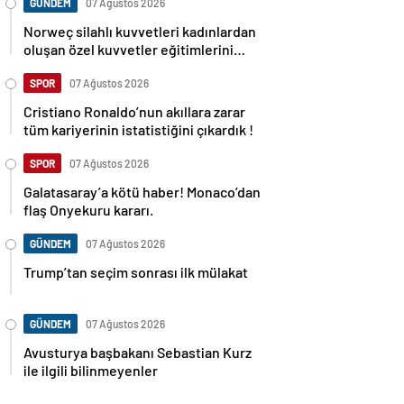
GÜNDEM
07 Ağustos 2026
Norweç silahlı kuvvetleri kadınlardan
oluşan özel kuvvetler eğitimlerini
başlattı.
SPOR
07 Ağustos 2026
Cristiano Ronaldo’nun akıllara zarar
tüm kariyerinin istatistiğini çıkardık !
SPOR
07 Ağustos 2026
Galatasaray’a kötü haber! Monaco’dan
flaş Onyekuru kararı.
GÜNDEM
07 Ağustos 2026
Trump’tan seçim sonrası ilk mülakat
GÜNDEM
07 Ağustos 2026
Avusturya başbakanı Sebastian Kurz
ile ilgili bilinmeyenler