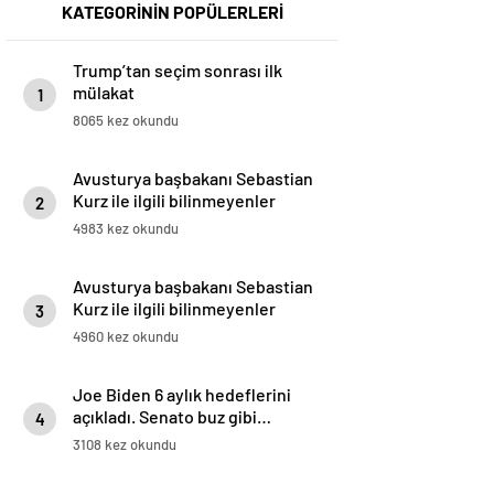
KATEGORİNİN POPÜLERLERİ
Trump’tan seçim sonrası ilk
mülakat
1
8065 kez okundu
Avusturya başbakanı Sebastian
Kurz ile ilgili bilinmeyenler
2
4983 kez okundu
Avusturya başbakanı Sebastian
Kurz ile ilgili bilinmeyenler
3
4960 kez okundu
Joe Biden 6 aylık hedeflerini
açıkladı. Senato buz gibi…
4
3108 kez okundu