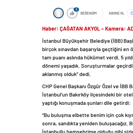
0
BEĞENDİM
ABONE OL
Haber: ÇAĞATAN AKYOL – Kamera: A
İstanbul Büyükşehir Belediye (İBB) Baş
birçok sınavdan başarıyla geçtiğini en 
tam puanı aslında hükümet verdi. 5 yıld
dönemi yaşadık. Soruşturmalar geçirdik
aklanmış olduk” dedi.
CHP Genel Başkanı Özgür Özel ve İBB B
İstanbul’un Bakırköy ilçesindeki bir ot
yaptığı konuşmada şunları dile getirdi:
“Bu buluşma elbette benim için çok kıym
sonra, sandıkta yeniden buluşacağız. B
İstanbullu hemşehrime olduğu gibi sizle