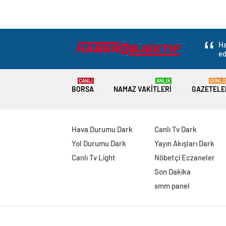
Ha
ed
CANLI
ANLIK
GÜNLÜ
BORSA
NAMAZ VAKITLERI
GAZETELE
Hava Durumu Dark
Canlı Tv Dark
Yol Durumu Dark
Yayın Akışları Dark
Canlı Tv Light
Nöbetçi Eczaneler
Son Dakika
smm panel