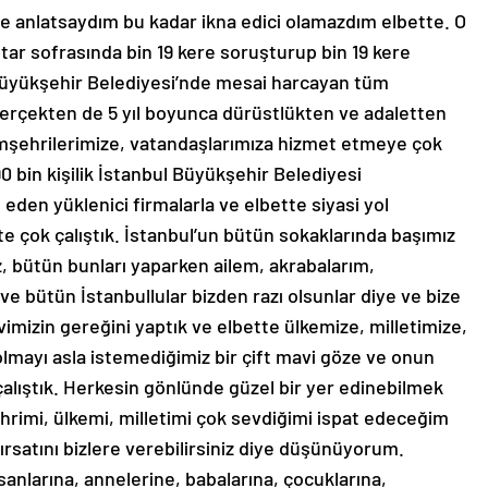
de anlatsaydım bu kadar ikna edici olamazdım elbette. O
tar sofrasında bin 19 kere soruşturup bin 19 kere
 Büyükşehir Belediyesi’nde mesai harcayan tüm
Gerçekten de 5 yıl boyunca dürüstlükten ve adaletten
mşehrilerimize, vatandaşlarımıza hizmet etmeye çok
90 bin kişilik İstanbul Büyükşehir Belediyesi
eden yüklenici firmalarla ve elbette siyasi yol
te çok çalıştık. İstanbul’un bütün sokaklarında başımız
ız, bütün bunları yaparken ailem, akrabalarım,
ve bütün İstanbullular bizden razı olsunlar diye ve bize
evimizin gereğini yaptık ve elbette ülkemize, milletimize,
mayı asla istemediğimiz bir çift mavi göze ve onun
çalıştık. Herkesin gönlünde güzel bir yer edinebilmek
 şehrimi, ülkemi, milletimi çok sevdiğimi ispat edeceğim
ırsatını bizlere verebilirsiniz diye düşünüyorum.
nsanlarına, annelerine, babalarına, çocuklarına,