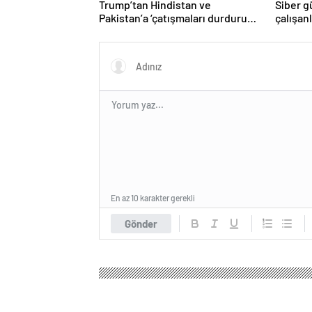
Trump’tan Hindistan ve
Siber g
Pakistan’a ‘çatışmaları durdurun’
çalışan
çağrısı
Yüzlerce
En az 10 karakter gerekli
Gönder