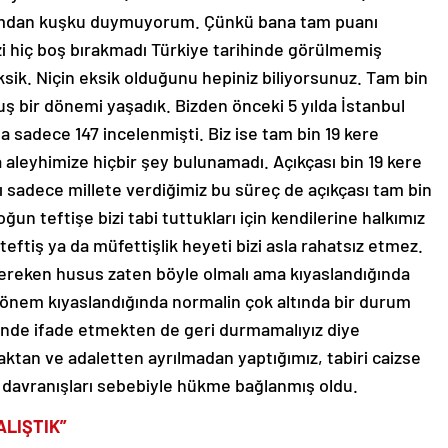
ığımdan kuşku duymuyorum. Çünkü bana tam puanı
izi hiç boş bırakmadı Türkiye tarihinde görülmemiş
 eksik. Niçin eksik olduğunu hepiniz biliyorsunuz. Tam bin
uş bir dönemi yaşadık. Bizden önceki 5 yılda İstanbul
 sadece 147 incelenmişti. Biz ise tam bin 19 kere
aleyhimize hiçbir şey bulunamadı. Açıkçası bin 19 kere
nı sadece millete verdiğimiz bu süreç de açıkçası tam bin
ğun teftişe bizi tabi tuttukları için kendilerine halkımız
eftiş ya da müfettişlik heyeti bizi asla rahatsız etmez.
ereken husus zaten böyle olmalı ama kıyaslandığında
dönem kıyaslandığında normalin çok altında bir durum
nde ifade etmekten de geri durmamalıyız diye
ktan ve adaletten ayrılmadan yaptığımız, tabiri caizse
ve davranışları sebebiyle hükme bağlanmış oldu.
ALIŞTIK”