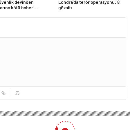
üvenlik devinden
Londra’da terör operasyonu: 8
larına kötü haber!
gözaltı
 kişi işten çıkarılacak