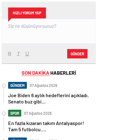
HIZLI YORUM YAP
GÖNDER
SON DAKİKA
HABERLERİ
GÜNDEM
07 Ağustos 2026
Joe Biden 6 aylık hedeflerini açıkladı.
Senato buz gibi…
SPOR
07 Ağustos 2026
En fazla kızaran takım Antalyaspor!
Tam 5 futbolcu….