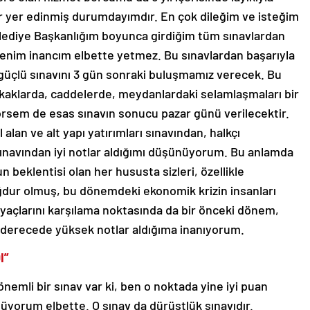
r yer edinmiş durumdayımdır. En çok dileğim ve isteğim
elediye Başkanlığım boyunca girdiğim tüm sınavlardan
benim inancım elbette yetmez. Bu sınavlardan başarıyla
güçlü sınavını 3 gün sonraki buluşmamız verecek. Bu
aklarda, caddelerde, meydanlardaki selamlaşmaları bir
 görsem de esas sınavın sonucu pazar günü verilecektir.
alan ve alt yapı yatırımları sınavından, halkçı
 sınavından iyi notlar aldığımı düşünüyorum. Bu anlamda
klentisi olan her hususta sizleri, özellikle
dur olmuş, bu dönemdeki ekonomik krizin insanları
iyaçlarını karşılama noktasında da bir önceki dönem,
k derecede yüksek notlar aldığıma inanıyorum.
I”
nemli bir sınav var ki, ben o noktada yine iyi puan
lüyorum elbette. O sınav da dürüstlük sınavıdır.