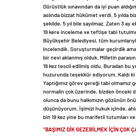
Dürüstlük sınavından da iyi puan ald
aslında bizzat hükümet verdi. 5 yılda b
şekilde, 5 yıl bile sayılmaz. Zaten 3 ay
19 kere inceleme ve teftişe tabi tutulm
Büyükşehir Belediyesi, tüm kurumlarıyla
incelendik. Soruşturmalar geçirdik ama 
bir nevi aklanmış olduk. Milletin parası
19 kez tescil edilmiş oldu. Buradan bu yo
huzurunda teşekkür ediyorum. Kaldı ki t
Yaptığımız görev gereği tabi olmamız g
normalin çok üzerinde, bizden önceki 
olunca da bunu halkımızın gözünün önü
düşünüyorum. İşimizi hukuk içinde, ahla
bin 19 kez yine bu marifetli tutumları 
“BAŞIMIZ DİK GEZEBİLMEK İÇİN ÇOK Ç