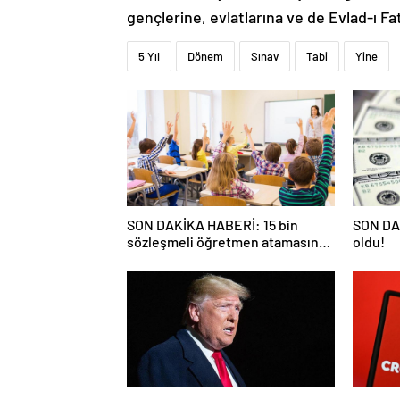
gençlerine, evlatlarına ve de Evlad-ı Fa
5 Yıl
Dönem
Sınav
Tabi
Yine
SON DAKİKA HABERİ: 15 bin
SON DAK
sözleşmeli öğretmen atamasında
oldu!
sözlü sınava hak kazanan adaylar
açıklandı