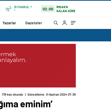
İMSAK'A
İSTANBUL
02:00
KALAN SÜRE
°
Yazarlar
Gazeteler
178 kez okundu
|
Güncelleme: 9 Haziran 2024 07:36
ığıma eminim’