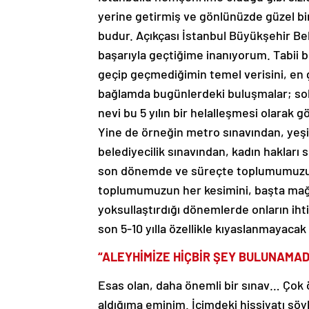
yerine getirmiş ve gönlünüzde güzel bi
budur. Açıkçası İstanbul Büyükşehir B
başarıyla geçtiğime inanıyorum. Tabii 
geçip geçmediğimin temel verisini, en 
bağlamda bugünlerdeki buluşmalar; sok
nevi bu 5 yılın bir helalleşmesi olarak
Yine de örneğin metro sınavından, yeşil 
belediyecilik sınavından, kadın hakları
son dönemde ve süreçte toplumumuzun be
toplumumuzun her kesimini, başta mağ
yoksullaştırdığı dönemlerde onların iht
son 5-10 yılla özellikle kıyaslanmayaca
“ALEYHİMİZE HİÇBİR ŞEY BULUNAMAD
Esas olan, daha önemli bir sınav… Çok ö
aldığıma eminim. İçimdeki hissiyatı söy