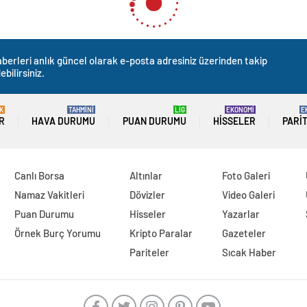
berleri anlık güncel olarak e-posta adresiniz üzerinden takip
ebilirsiniz.
K
TAHMİNİ
LİG
EKONOMİ
E
R
HAVA DURUMU
PUAN DURUMU
HISSELER
PARI
Canlı Borsa
Altınlar
Foto Galeri
Namaz Vakitleri
Dövizler
Video Galeri
Puan Durumu
Hisseler
Yazarlar
Örnek Burç Yorumu
Kripto Paralar
Gazeteler
Pariteler
Sıcak Haber