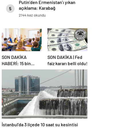
Putin’den Ermenistan’ı yıkan
açıklama: Karabağ
5
Azerbaycan’ın ayrılmaz bir
2144 kez okundu
parçasıdır!
SON DAKİKA
SON DAKİKA | Fed
HABERİ: 15 bin
faiz kararı belli oldu!
sözleşmeli
öğretmen
atamasında sözlü
sınava hak kazanan
adaylar açıklandı
İstanbul’da 3 ilçede 10 saat su kesintisi