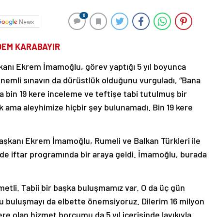
0
News
DEM KARABAYIR
kanı Ekrem İmamoğlu, görev yaptığı 5 yıl boyunca
önemli sınavın da dürüstlük olduğunu vurguladı, “Bana
a bin 19 kere inceleme ve teftişe tabi tutulmuş bir
 ama aleyhimize hiçbir şey bulunamadı. Bin 19 kere
aşkanı Ekrem İmamoğlu, Rumeli ve Balkan Türkleri ile
elde iftar programında bir araya geldi. İmamoğlu, burada
etli. Tabii bir başka buluşmamız var. O da üç gün
u buluşmayı da elbette önemsiyoruz. Dilerim 16 milyon
re olan hizmet borcumu da 5 yıl içerisinde layıkıyla