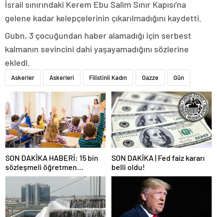
İsrail sınırındaki Kerem Ebu Salim Sınır Kapısı’na
gelene kadar kelepçelerinin çıkarılmadığını kaydetti.
Gubn, 3 çocuğundan haber alamadığı için serbest
kalmanın sevincini dahi yaşayamadığını sözlerine
ekledi.
Askerler
Askerleri
Filistinli Kadın
Gazze
Gün
SON DAKİKA HABERİ: 15 bin
SON DAKİKA | Fed faiz kararı
sözleşmeli öğretmen
belli oldu!
atamasında sözlü sınava hak
kazanan adaylar açıklandı