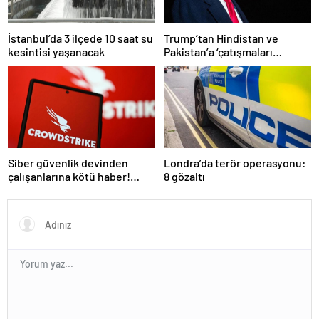
İstanbul’da 3 ilçede 10 saat su
Trump’tan Hindistan ve
kesintisi yaşanacak
Pakistan’a ‘çatışmaları
durdurun’ çağrısı
Siber güvenlik devinden
Londra’da terör operasyonu:
çalışanlarına kötü haber!
8 gözaltı
Yüzlerce kişi işten çıkarılacak