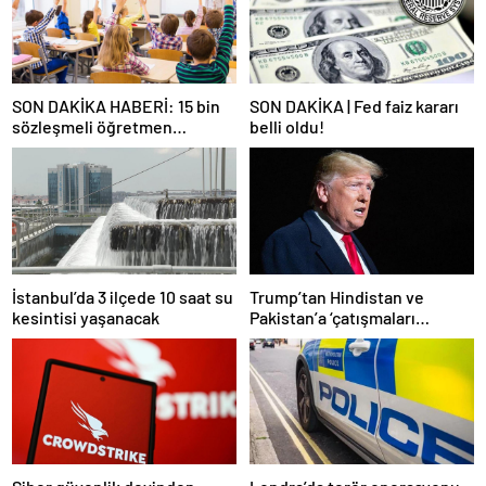
SON DAKİKA HABERİ: 15 bin
SON DAKİKA | Fed faiz kararı
sözleşmeli öğretmen
belli oldu!
atamasında sözlü sınava hak
kazanan adaylar açıklandı
İstanbul’da 3 ilçede 10 saat su
Trump’tan Hindistan ve
kesintisi yaşanacak
Pakistan’a ‘çatışmaları
durdurun’ çağrısı