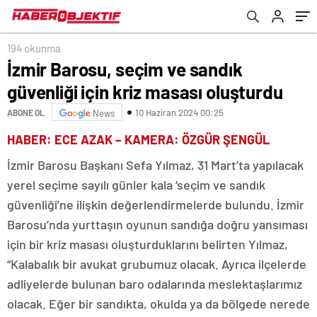
Su Arıtma Sistemini Devreye Sokacak
194 okunma
İzmir Barosu, seçim ve sandık
güvenliği için kriz masası oluşturdu
10 Haziran 2024 00:25
ABONE OL
News
HABER: ECE AZAK – KAMERA: ÖZGÜR ŞENGÜL
İzmir Barosu Başkanı Sefa Yılmaz, 31 Mart’ta yapılacak
yerel seçime sayılı günler kala ‘seçim ve sandık
güvenliği’ne ilişkin değerlendirmelerde bulundu. İzmir
Barosu’nda yurttaşın oyunun sandığa doğru yansıması
için bir kriz masası oluşturduklarını belirten Yılmaz,
“Kalabalık bir avukat grubumuz olacak. Ayrıca ilçelerde
adliyelerde bulunan baro odalarında meslektaşlarımız
olacak. Eğer bir sandıkta, okulda ya da bölgede nerede