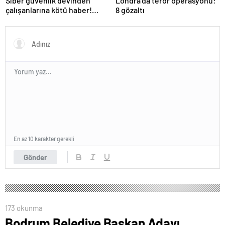
Siber güvenlik devinden
Londra’da terör operasyonu:
çalışanlarına kötü haber!
8 gözaltı
Yüzlerce kişi işten çıkarılacak
En az 10 karakter gerekli
Gönder
173 okunma
Bodrum Belediye Başkan Adayı