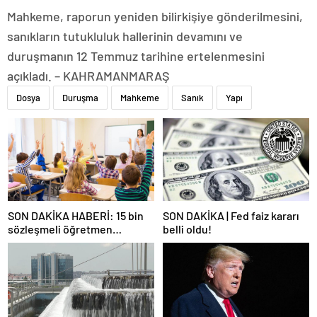
Mahkeme, raporun yeniden bilirkişiye gönderilmesini,
sanıkların tutukluluk hallerinin devamını ve
duruşmanın 12 Temmuz tarihine ertelenmesini
açıkladı. – KAHRAMANMARAŞ
Dosya
Duruşma
Mahkeme
Sanık
Yapı
SON DAKİKA HABERİ: 15 bin
SON DAKİKA | Fed faiz kararı
sözleşmeli öğretmen
belli oldu!
atamasında sözlü sınava hak
kazanan adaylar açıklandı