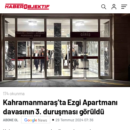
174 okunma
Kahramanmaraş’ta Ezgi Apartmanı
davasının 3. duruşması görüldü
29 Temmuz 2024 07:36
ABONE OL
News