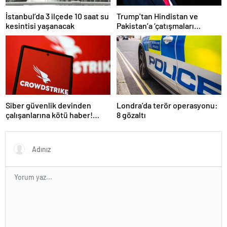
İstanbul’da 3 ilçede 10 saat su
Trump’tan Hindistan ve
kesintisi yaşanacak
Pakistan’a ‘çatışmaları
durdurun’ çağrısı
Siber güvenlik devinden
Londra’da terör operasyonu:
çalışanlarına kötü haber!
8 gözaltı
Yüzlerce kişi işten çıkarılacak