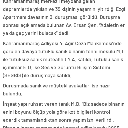
Kahramanmaraş merkezli meydana gelen
depremlerde yıkılan ve 35 kişinin yaşamını yitirdiği Ezgi
Apartmanı davasının 3. duruşması görüldü. Duruşma
sonrası açıklamada bulunan Av. Ersan Şen, “Adaletin er
ya da geç yerini bulacak” dedi.
Kahramanmaraş Adliyesi 4. Ağır Ceza Mahkemesi’nde
görülen davaya tutuklu sanık binanın fenni mesulü M.T
ile tutuksuz sanık müteahhit Y.A. katıldı. Tutuklu sanık
iç mimar E.D. ise Ses ve Görüntü Bilişim Sistemi
(SEGBİS) ile duruşmaya katıldı.
Duruşmada sanık ve müşteki avukatları ise hazır
bulundu.
İnşaat yapı ruhsat veren tanık M.D. “Biz sadece binanın
enini boyunu ölçüp yola göre kot bilgileri kontrol
ederdik tamamlandıktan sonra yapım izni verilirdi.
Binanın inşaat aşamasında kontrol edilmiyordu 2003