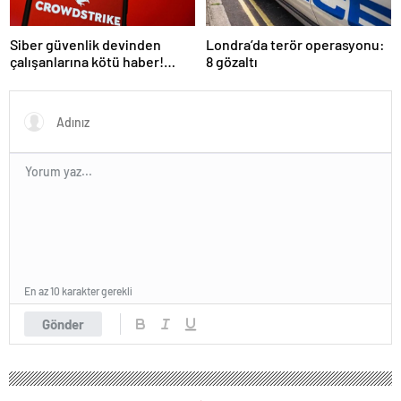
Siber güvenlik devinden
Londra’da terör operasyonu:
çalışanlarına kötü haber!
8 gözaltı
Yüzlerce kişi işten çıkarılacak
En az 10 karakter gerekli
Gönder