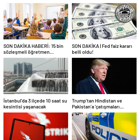
SON DAKİKA HABERİ: 15 bin
SON DAKİKA | Fed faiz kararı
sözleşmeli öğretmen
belli oldu!
atamasında sözlü sınava hak
kazanan adaylar açıklandı
İstanbul’da 3 ilçede 10 saat su
Trump’tan Hindistan ve
kesintisi yaşanacak
Pakistan’a ‘çatışmaları
durdurun’ çağrısı