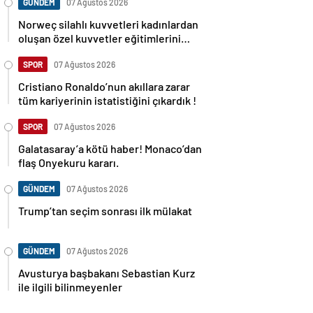
GÜNDEM
07 Ağustos 2026
Norweç silahlı kuvvetleri kadınlardan
oluşan özel kuvvetler eğitimlerini
başlattı.
SPOR
07 Ağustos 2026
Cristiano Ronaldo’nun akıllara zarar
tüm kariyerinin istatistiğini çıkardık !
SPOR
07 Ağustos 2026
Galatasaray’a kötü haber! Monaco’dan
flaş Onyekuru kararı.
GÜNDEM
07 Ağustos 2026
Trump’tan seçim sonrası ilk mülakat
GÜNDEM
07 Ağustos 2026
Avusturya başbakanı Sebastian Kurz
ile ilgili bilinmeyenler