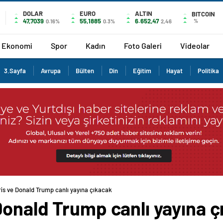
DOLAR
EURO
ALTIN
BITCOIN
47,7039
55,1885
6.652,47
%
0.16%
0.3%
2,46
Ekonomi
Spor
Kadın
Foto Galeri
Videolar
3.Sayfa
Avrupa
Bülten
Din
Eğitim
Hayat
Politika
is ve Donald Trump canlı yayına çıkacak
Donald Trump canlı yayına ç