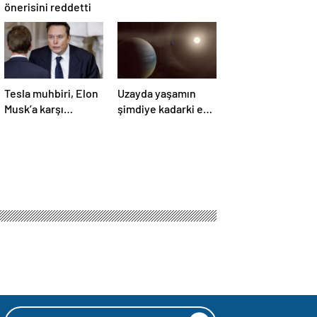
önerisini reddetti
Tesla muhbiri, Elon
Uzayda yaşamın
Musk’a karşı
şimdiye kadarki en
yürüttüğü davada
güçlü kanıtı
zafer kazandı
bulundu