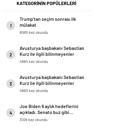
KATEGORİNİN POPÜLERLERİ
Trump’tan seçim sonrası ilk
mülakat
1
8065 kez okundu
Avusturya başbakanı Sebastian
Kurz ile ilgili bilinmeyenler
2
4984 kez okundu
Avusturya başbakanı Sebastian
Kurz ile ilgili bilinmeyenler
3
4960 kez okundu
Joe Biden 6 aylık hedeflerini
açıkladı. Senato buz gibi…
4
3109 kez okundu