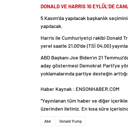
DONALD VE HARRIS 10 EYLÜL’DE CANL
5 Kasım’da yapılacak başkanlık seçiminin
yapılacak.
Harris ile Cumhuriyetçi rakibi Donald T
yerel saatle 21.00’de (TSİ 04.00) yayın
ABD Başkanı Joe Biden’ın 21 Temmuz’da 
aday göstermesi Demokrat Parti’ye yön
yoklamalarında partiye desteğin arttığ
Haber Kaynak : ENSONHABER.COM
“Yayınlanan tüm haber ve diğer içerikler i
üzerinden iletiniz. En kısa süre içerisin
Abd
Donald Trump