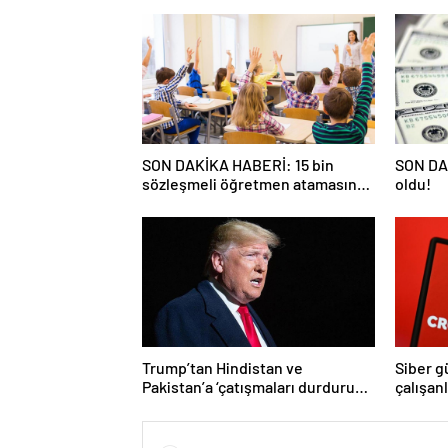
SON DAKİKA HABERİ: 15 bin
SON DAK
sözleşmeli öğretmen atamasında
oldu!
sözlü sınava hak kazanan adaylar
açıklandı
Trump’tan Hindistan ve
Siber g
Pakistan’a ‘çatışmaları durdurun’
çalışan
çağrısı
Yüzlerce