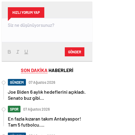
HIZLI YORUM YAP
GÖNDER
SON DAKİKA
HABERLERİ
GÜNDEM
07 Ağustos 2026
Joe Biden 6 aylık hedeflerini açıkladı.
Senato buz gibi…
SPOR
07 Ağustos 2026
En fazla kızaran takım Antalyaspor!
Tam 5 futbolcu….