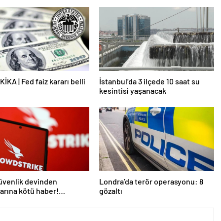
İKA | Fed faiz kararı belli
İstanbul’da 3 ilçede 10 saat su
kesintisi yaşanacak
üvenlik devinden
Londra’da terör operasyonu: 8
larına kötü haber!
gözaltı
 kişi işten çıkarılacak