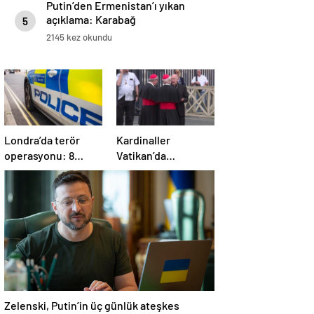
Putin’den Ermenistan’ı yıkan
açıklama: Karabağ
5
Azerbaycan’ın ayrılmaz bir
2145 kez okundu
parçasıdır!
Londra’da terör
Kardinaller
operasyonu: 8
Vatikan’da
gözaltı
toplanmaya başladı
Zelenski, Putin’in üç günlük ateşkes