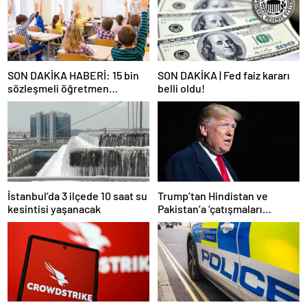
SON DAKİKA HABERİ: 15 bin
SON DAKİKA | Fed faiz kararı
sözleşmeli öğretmen
belli oldu!
atamasında sözlü sınava hak
kazanan adaylar açıklandı
İstanbul’da 3 ilçede 10 saat su
Trump’tan Hindistan ve
kesintisi yaşanacak
Pakistan’a ‘çatışmaları
durdurun’ çağrısı