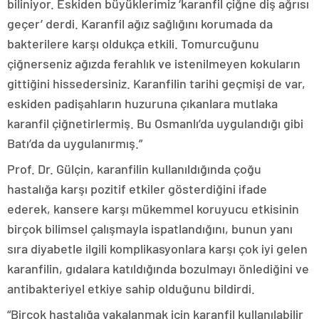
biliniyor. Eskiden büyüklerimiz ‘karanfil çiğne diş ağrısı
geçer’ derdi. Karanfil ağız sağlığını korumada da
bakterilere karşı oldukça etkili. Tomurcuğunu
çiğnerseniz ağızda ferahlık ve istenilmeyen kokuların
gittiğini hissedersiniz. Karanfilin tarihi geçmişi de var,
eskiden padişahların huzuruna çıkanlara mutlaka
karanfil çiğnetirlermiş. Bu Osmanlı’da uygulandığı gibi
Batı’da da uygulanırmış.”
Prof. Dr. Gülçin, karanfilin kullanıldığında çoğu
hastalığa karşı pozitif etkiler gösterdiğini ifade
ederek, kansere karşı mükemmel koruyucu etkisinin
birçok bilimsel çalışmayla ispatlandığını, bunun yanı
sıra diyabetle ilgili komplikasyonlara karşı çok iyi gelen
karanfilin, gıdalara katıldığında bozulmayı önlediğini ve
antibakteriyel etkiye sahip olduğunu bildirdi.
“Birçok hastalığa yakalanmak için karanfil kullanılabilir