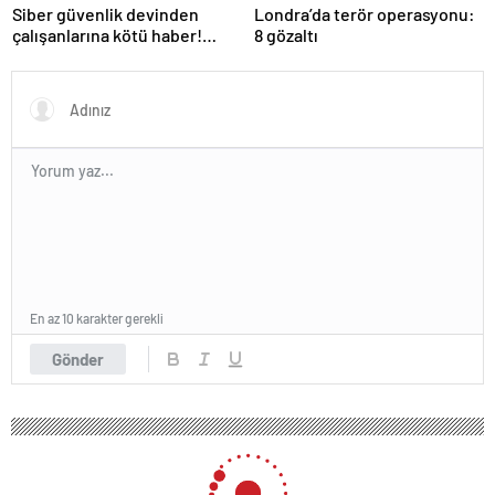
Siber güvenlik devinden
Londra’da terör operasyonu:
çalışanlarına kötü haber!
8 gözaltı
Yüzlerce kişi işten çıkarılacak
En az 10 karakter gerekli
Gönder