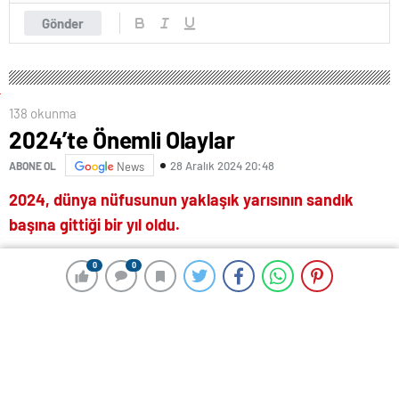
Gönder
138 okunma
2024’te Önemli Olaylar
28 Aralık 2024 20:48
ABONE OL
News
2024, dünya nüfusunun yaklaşık yarısının sandık
başına gittiği bir yıl oldu.
ABD’de Donald Trump yeniden başkan seçildi.
0
0
0
0
Türkiye’de yerel seçimler yapıldı.
Adalet ve Kalkınma Partisi (AKP) iktidara geldiği
2002’den bu yana ilk kez sandıktan birinci parti
çıkamadı.