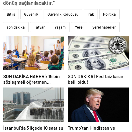
dönüş sağlanılacaktır.”
Bitlis
Güvenlik
Güvenlik Korucusu
Irak
Politika
son dakika
Tatvan
Yaşam
Yerel
yerel haberler
SON DAKİKA HABERİ: 15 bin
SON DAKİKA | Fed faiz kararı
sözleşmeli öğretmen
belli oldu!
atamasında sözlü sınava hak
kazanan adaylar açıklandı
İstanbul’da 3 ilçede 10 saat su
Trump’tan Hindistan ve