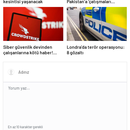
kesintisi yaşanacak
Pakistan’a ‘çatışmaları
durdurun’ çağrısı
Siber güvenlik devinden
Londra’da terör operasyonu:
çalışanlarına kötü haber!
8 gözaltı
Yüzlerce kişi işten çıkarılacak
En az 10 karakter gerekli