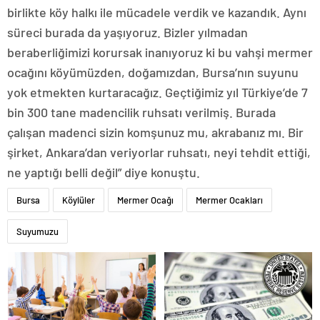
birlikte köy halkı ile mücadele verdik ve kazandık. Aynı
süreci burada da yaşıyoruz. Bizler yılmadan
beraberliğimizi korursak inanıyoruz ki bu vahşi mermer
ocağını köyümüzden, doğamızdan, Bursa’nın suyunu
yok etmekten kurtaracağız. Geçtiğimiz yıl Türkiye’de 7
bin 300 tane madencilik ruhsatı verilmiş. Burada
çalışan madenci sizin komşunuz mu, akrabanız mı. Bir
şirket, Ankara’dan veriyorlar ruhsatı, neyi tehdit ettiği,
ne yaptığı belli değil” diye konuştu.
Bursa
Köylüler
Mermer Ocağı
Mermer Ocakları
Suyumuzu