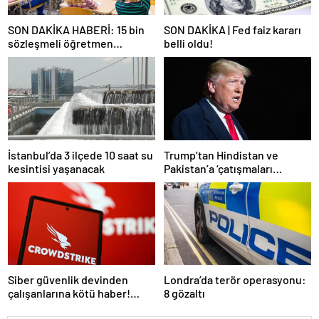
SON DAKİKA HABERİ: 15 bin
SON DAKİKA | Fed faiz kararı
sözleşmeli öğretmen
belli oldu!
atamasında sözlü sınava hak
kazanan adaylar açıklandı
İstanbul’da 3 ilçede 10 saat su
Trump’tan Hindistan ve
kesintisi yaşanacak
Pakistan’a ‘çatışmaları
durdurun’ çağrısı
Siber güvenlik devinden
Londra’da terör operasyonu:
çalışanlarına kötü haber!
8 gözaltı
Yüzlerce kişi işten çıkarılacak