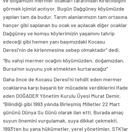
ve doğamızın mermer ocakları tarafından kirletildiğini
görmek içimizi acıtıyor. Bugün Dağgüney köyümüzde
yapılan tam da budur. Tarım alanlarımızın tam ortasına
hançer gibi saplanan bu ocak ve açılacak diğer ocaklar
Dağgüney ve komşu köylerimizin yaşamını tahrip
edeceği gibi hemen yanı başımızdaki Kocasu
Deresi’nin de kirlenmesine sebep olmaktadır” dedi.
“Bu vahşi mermer ocağını köyümüzden, doğamızdan,
Bursa’nın suyunu yok etmekten kurtaracağız”
Daha önce de Kocasu Deresi’ni tehdit eden mermer
ocaklarına karşı başarılı bir mücadele verdiklerini ifade
eden DOĞADER Yönetim Kurulu Üyesi Murat Demir,
“Bilindiği gibi 1993 yılında Birleşmiş Milletler 22 Mart
gününü Dünya Su Günü olarak ilan etti. Burada amaç
suyun önemini vurgulamak, suya dikkat çekmekti.
1993’ten bu yana hükümetler, yerel yönetimler, STK’lar