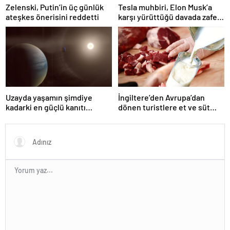
Zelenski, Putin’in üç günlük
Tesla muhbiri, Elon Musk’a
ateşkes önerisini reddetti
karşı yürüttüğü davada zafer
kazandı
Uzayda yaşamın şimdiye
İngiltere’den Avrupa’dan
kadarki en güçlü kanıtı
dönen turistlere et ve süt
bulundu
ürünü yasağı