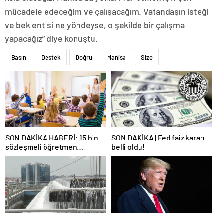
mücadele edeceğim ve çalışacağım. Vatandaşın isteği
ve beklentisi ne yöndeyse, o şekilde bir çalışma
yapacağız” diye konuştu.
Basın
Destek
Doğru
Manisa
Size
SON DAKİKA HABERİ: 15 bin
SON DAKİKA | Fed faiz kararı
sözleşmeli öğretmen
belli oldu!
atamasında sözlü sınava hak
kazanan adaylar açıklandı