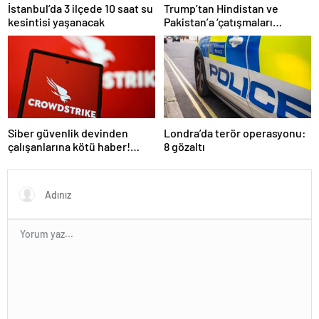
İstanbul’da 3 ilçede 10 saat su
Trump’tan Hindistan ve
kesintisi yaşanacak
Pakistan’a ‘çatışmaları
durdurun’ çağrısı
Siber güvenlik devinden
Londra’da terör operasyonu:
çalışanlarına kötü haber!
8 gözaltı
Yüzlerce kişi işten çıkarılacak