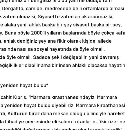
geçmemiz bir dengesizlik oldu yani ne olduğu tam
 Dergahta, camide, medresede belli ortamlarda olması
k zaten olmaz ki. Siyasette zaten ahlak aranmaz ki,
 alaka yani, ahlak başka bir şey siyaset başka bir şey.
y. Buna böyle 2000’li yılların başlarında böyle çokça kafa
ahlak dediğiniz şey ana fikir olarak kişide, ailede
arasında nasılsa sosyal hayatında da öyle olmalı.
de öyle olmalı. Sadece şekil değişebilir, yani davranış
ğişiklikler olabilir ama bir insan ahlaklı olacaksa hayatın
 yeniden hayat buldu”
ahit Kıbrıs, “Marmara kıraathanesindeyiz. Marmara
a yeniden hayat buldu diyebiliriz. Marmara kıraathanesi
dı. Kültürün biraz daha mekan olduğu bilinciyle hareket
 Libadiye çevresinde eli kalem tutanların, fikir üzerine
ya geldiği doğal organik bir mekan oluşturmak istedik”