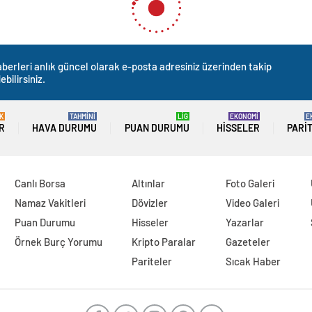
berleri anlık güncel olarak e-posta adresiniz üzerinden takip
ebilirsiniz.
K
TAHMİNİ
LİG
EKONOMİ
E
R
HAVA DURUMU
PUAN DURUMU
HISSELER
PARI
Canlı Borsa
Altınlar
Foto Galeri
Namaz Vakitleri
Dövizler
Video Galeri
Puan Durumu
Hisseler
Yazarlar
Örnek Burç Yorumu
Kripto Paralar
Gazeteler
Pariteler
Sıcak Haber