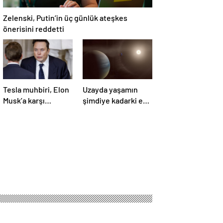
Zelenski, Putin’in üç günlük ateşkes
önerisini reddetti
Tesla muhbiri, Elon
Uzayda yaşamın
Musk’a karşı
şimdiye kadarki en
yürüttüğü davada
güçlü kanıtı
zafer kazandı
bulundu