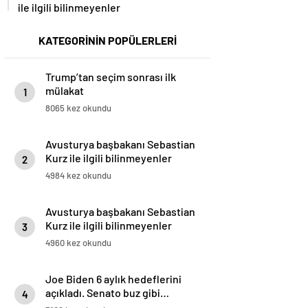
ile ilgili bilinmeyenler
KATEGORİNİN POPÜLERLERİ
Trump’tan seçim sonrası ilk
mülakat
1
8065 kez okundu
Avusturya başbakanı Sebastian
Kurz ile ilgili bilinmeyenler
2
4984 kez okundu
Avusturya başbakanı Sebastian
Kurz ile ilgili bilinmeyenler
3
4960 kez okundu
Joe Biden 6 aylık hedeflerini
açıkladı. Senato buz gibi…
4