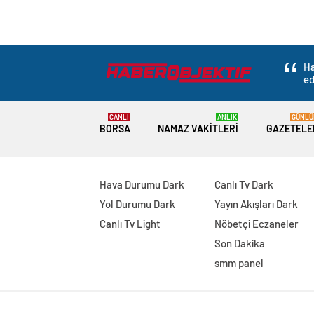
Ha
ed
CANLI
ANLIK
GÜNLÜ
BORSA
NAMAZ VAKITLERI
GAZETELE
Hava Durumu Dark
Canlı Tv Dark
Yol Durumu Dark
Yayın Akışları Dark
Canlı Tv Light
Nöbetçi Eczaneler
Son Dakika
smm panel