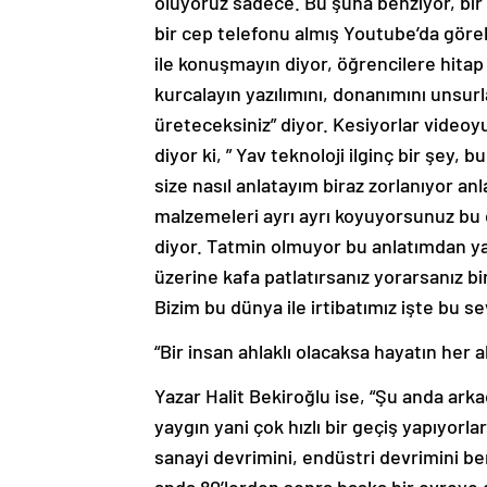
oluyoruz sadece. Bu şuna benziyor, bir
bir cep telefonu almış Youtube’da göreb
ile konuşmayın diyor, öğrencilere hita
kurcalayın yazılımını, donanımını unsurl
üreteceksiniz” diyor. Kesiyorlar videoyu
diyor ki, ” Yav teknoloji ilginç bir şey, 
size nasıl anlatayım biraz zorlanıyor a
malzemeleri ayrı ayrı koyuyorsunuz bu ce
diyor. Tatmin olmuyor bu anlatımdan ya
üzerine kafa patlatırsanız yorarsanız bira
Bizim bu dünya ile irtibatımız işte bu sev
“Bir insan ahlaklı olacaksa hayatın her a
Yazar Halit Bekiroğlu ise, “Şu anda arka
yaygın yani çok hızlı bir geçiş yapıyorl
sanayi devrimini, endüstri devrimini be