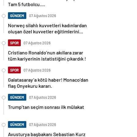
Tam 5 futbolcu….
GÜNDEM
07 Ağustos 2026
Norweç silahlı kuvvetleri kadınlardan
oluşan özel kuvvetler eğitimlerini
başlattı.
SPOR
07 Ağustos 2026
Cristiano Ronaldo’nun akıllara zarar
tüm kariyerinin istatistiğini çıkardık !
SPOR
07 Ağustos 2026
Galatasaray’a kötü haber! Monaco’dan
flaş Onyekuru kararı.
GÜNDEM
07 Ağustos 2026
Trump’tan seçim sonrası ilk mülakat
GÜNDEM
07 Ağustos 2026
Avusturya başbakanı Sebastian Kurz