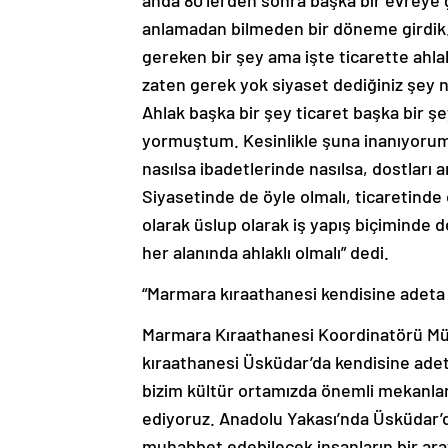
anda 80’lerden sonra başka bir evreye 
anlamadan bilmeden bir döneme girdik.
gereken bir şey ama işte ticarette ahla
zaten gerek yok siyaset dediğiniz şey ne
Ahlak başka bir şey ticaret başka bir şe
yormuştum. Kesinlikle şuna inanıyorum, 
nasılsa ibadetlerinde nasılsa, dostları 
Siyasetinde de öyle olmalı, ticaretinde 
olarak üslup olarak iş yapış biçiminde de
her alanında ahlaklı olmalı” dedi.
“Marmara kıraathanesi kendisine adeta
Marmara Kıraathanesi Koordinatörü Müc
kıraathanesi Üsküdar’da kendisine adet
bizim kültür ortamızda önemli mekanlar
ediyoruz. Anadolu Yakası’nda Üsküdar’da
muhabbet edebilecek insanların bir ara