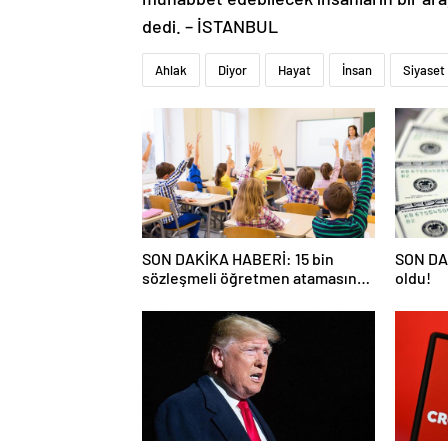
dedi. – İSTANBUL
Ahlak
Diyor
Hayat
İnsan
Siyaset
SON DAKİKA HABERİ: 15 bin
SON DAK
sözleşmeli öğretmen atamasında
oldu!
sözlü sınava hak kazanan adaylar
açıklandı