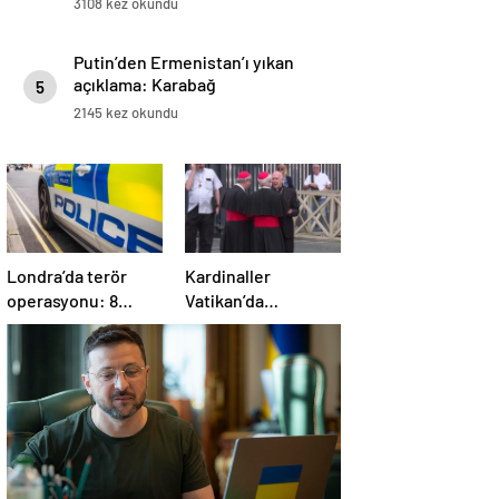
3108 kez okundu
Putin’den Ermenistan’ı yıkan
açıklama: Karabağ
5
Azerbaycan’ın ayrılmaz bir
2145 kez okundu
parçasıdır!
Londra’da terör
Kardinaller
operasyonu: 8
Vatikan’da
gözaltı
toplanmaya başladı