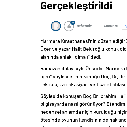
Gerçekleştirildi
0
BEĞENDİM
ABONE OL
Marmara Kıraathanesi’nin düzenlediği ‘Sö
Üçer ve yazar Halit Bekiroğlu konuk old
alanında ahlaklı olmalı” dedi.
Ramazan dolayısıyla Üsküdar Marmara 
İçeri” söyleşilerinin konuğu Doç. Dr. İb
teknoloji, ahlak, siyasi ve ticaret ahlak
Söyleşide konuşan Doç.Dr İbrahim Halil 
bilgisayarda nasıl görünüyor? Efendim b
nedensel anlamda niçin kurulduğu niçin 
ötesinde oyunun kendisinin de hakkında