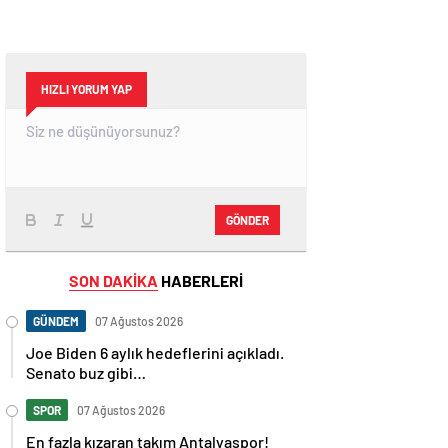
HIZLI YORUM YAP
GÖNDER
SON DAKİKA
HABERLERİ
GÜNDEM
07 Ağustos 2026
Joe Biden 6 aylık hedeflerini açıkladı.
Senato buz gibi…
SPOR
07 Ağustos 2026
En fazla kızaran takım Antalyaspor!