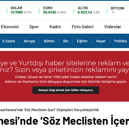
DOLAR
EURO
ALTIN
BITCOIN
47,7098
55,0482
6.622,42
%
0.17%
0.05%
2,00
Ekonomi
Spor
Kadın
Foto Galeri
Videolar
3.Sayfa
Avrupa
Bülten
Din
Eğitim
Hayat
Politika
athanesi’nde ‘Söz Meclisten İçeri’ Söyleşileri Gerçekleştirildi
si’nde ‘Söz Meclisten İçeri