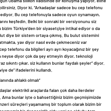
 gün Obama silikon vadisinde bir konuşma yapıyor, eline
ilirsiniz. Diyor ki, “Arkadaşlar sadece bu cep telefonu
p ediyor. Bu cep telefonuyla sadece oyun oynamayın,
arını keşfedin. Belki bir sonraki bir versiyonunu siz
 bizim Türkiye’den bir siyasetçiye intikal ediyor o da
bulut diye bir sistem ortaya çıkmış. Bu bulut sistemini
nlatmakta, yav diyor nasıl evde çekmeceniz var
p telefonu da bilgileri ayrı ayrı koyacağınız bir şey
 neyse diyor çok da şey etmeyin diyor, teknoloji
z sıkıntı çıkar, siz kullanın bunlar faydalı şeyler” diyor.
iye de” ifadelerini kullandı.
lanında ahlaklı olmalı”
daşlar elektrikli araçlarda falan çok daha ilerdeler
ar. Ama bunlar işte o bahsettiğiniz bizim geçmişimizde
nzeri süreçleri yaşamamış bir toplum olarak bizim bir