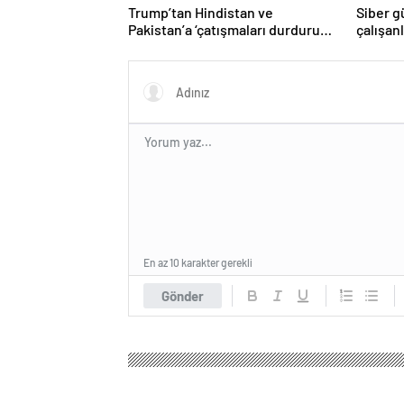
Trump’tan Hindistan ve
Siber g
Pakistan’a ‘çatışmaları durdurun’
çalışan
çağrısı
Yüzlerce
En az 10 karakter gerekli
Gönder