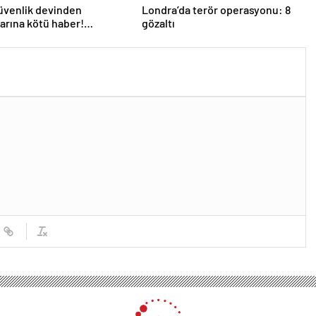
üvenlik devinden
Londra’da terör operasyonu: 8
larına kötü haber!
gözaltı
 kişi işten çıkarılacak