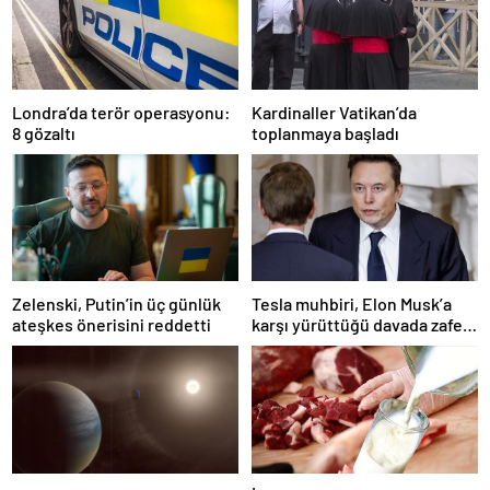
Londra’da terör operasyonu:
Kardinaller Vatikan’da
8 gözaltı
toplanmaya başladı
Zelenski, Putin’in üç günlük
Tesla muhbiri, Elon Musk’a
ateşkes önerisini reddetti
karşı yürüttüğü davada zafer
kazandı