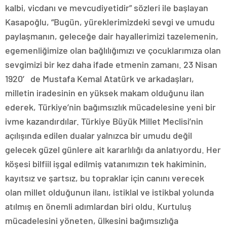
kalbi, vicdanı ve mevcudiyetidir” sözleri ile başlayan
Kasapoğlu, “Bugün, yüreklerimizdeki sevgi ve umudu
paylaşmanın, geleceğe dair hayallerimizi tazelemenin,
egemenliğimize olan bağlılığımızı ve çocuklarımıza olan
sevgimizi bir kez daha ifade etmenin zamanı. 23 Nisan
1920′ de Mustafa Kemal Atatürk ve arkadaşları,
milletin iradesinin en yüksek makam olduğunu ilan
ederek, Türkiye’nin bağımsızlık mücadelesine yeni bir
ivme kazandırdılar. Türkiye Büyük Millet Meclisi’nin
açılışında edilen dualar yalnızca bir umudu değil
gelecek güzel günlere ait kararlılığı da anlatıyordu. Her
köşesi bilfiil işgal edilmiş vatanımızın tek hakiminin,
kayıtsız ve şartsız, bu topraklar için canını verecek
olan millet olduğunun ilanı, istiklal ve istikbal yolunda
atılmış en önemli adımlardan biri oldu. Kurtuluş
mücadelesini yöneten, ülkesini bağımsızlığa