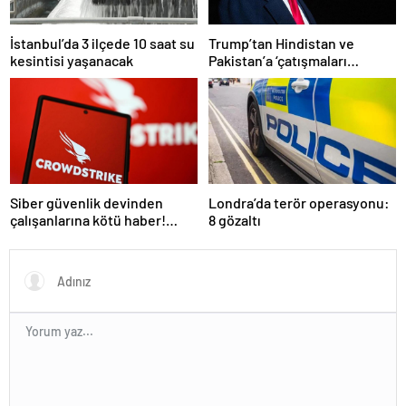
İstanbul’da 3 ilçede 10 saat su
Trump’tan Hindistan ve
kesintisi yaşanacak
Pakistan’a ‘çatışmaları
durdurun’ çağrısı
Siber güvenlik devinden
Londra’da terör operasyonu:
çalışanlarına kötü haber!
8 gözaltı
Yüzlerce kişi işten çıkarılacak