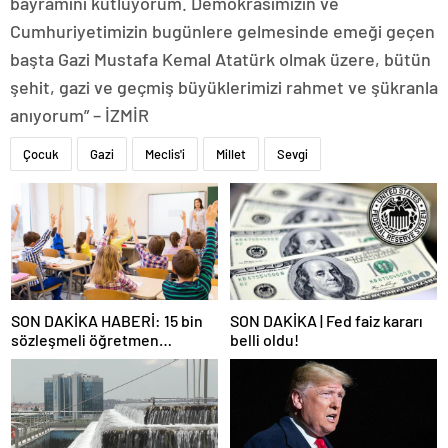
bayramını kutluyorum. Demokrasimizin ve
Cumhuriyetimizin bugünlere gelmesinde emeği geçen
başta Gazi Mustafa Kemal Atatürk olmak üzere, bütün
şehit, gazi ve geçmiş büyüklerimizi rahmet ve şükranla
anıyorum” – İZMİR
Çocuk
Gazi
Meclis'i
Millet
Sevgi
SON DAKİKA HABERİ: 15 bin
SON DAKİKA | Fed faiz kararı
sözleşmeli öğretmen
belli oldu!
atamasında sözlü sınava hak
kazanan adaylar açıklandı