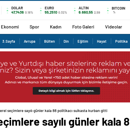
DOLAR
EURO
ALTIN
BITCOIN
47,7436
55,2510
6.660,55
%
0.18%
0.32%
2,59
Ekonomi
Spor
Kadın
Foto Galeri
Videolar
3.Sayfa
Avrupa
Bülten
Din
Eğitim
Hayat
Politika
erel seçimlere sayılı günler kala 88 politikacı suikasta kurban gitti
çimlere sayılı günler kala 8