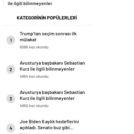
ile ilgili bilinmeyenler
KATEGORİNİN POPÜLERLERİ
Trump’tan seçim sonrası ilk
mülakat
1
8066 kez okundu
Avusturya başbakanı Sebastian
Kurz ile ilgili bilinmeyenler
2
4984 kez okundu
Avusturya başbakanı Sebastian
Kurz ile ilgili bilinmeyenler
3
4960 kez okundu
Joe Biden 6 aylık hedeflerini
açıkladı. Senato buz gibi…
4