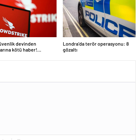
üvenlik devinden
Londra’da terör operasyonu: 8
larına kötü haber!
gözaltı
 kişi işten çıkarılacak