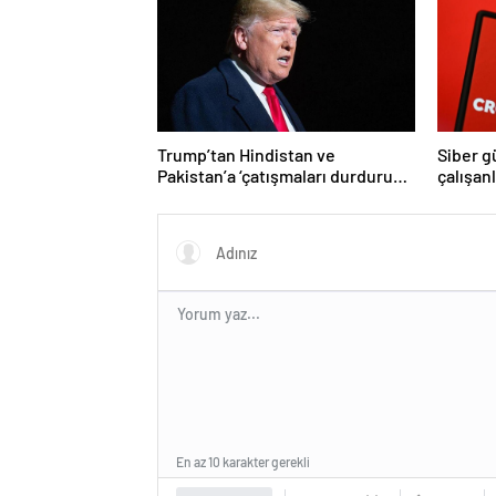
Trump’tan Hindistan ve
Siber g
Pakistan’a ‘çatışmaları durdurun’
çalışan
çağrısı
Yüzlerce
En az 10 karakter gerekli