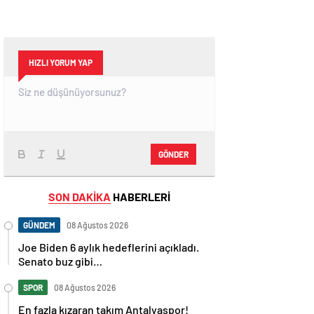
HIZLI YORUM YAP
GÖNDER
SON DAKİKA
HABERLERİ
GÜNDEM
08 Ağustos 2026
Joe Biden 6 aylık hedeflerini açıkladı.
Senato buz gibi…
SPOR
08 Ağustos 2026
En fazla kızaran takım Antalyaspor!