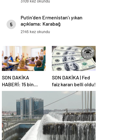
3109 kez okundu
Putin’den Ermenistan’ı yıkan
açıklama: Karabağ
5
Azerbaycan’ın ayrılmaz bir
2145 kez okundu
parçasıdır!
SON DAKİKA
SON DAKİKA | Fed
HABERİ: 15 bin
faiz kararı belli oldu!
sözleşmeli
öğretmen
atamasında sözlü
sınava hak kazanan
adaylar açıklandı