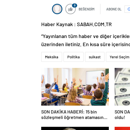
0
BEĞENDİM
ABONE OL
Haber Kaynak : SABAH.COM.TR
“Yayınlanan tüm haber ve diğer içerikler i
üzerinden iletiniz. En kısa süre içerisin
Meksika
Politika
suikast
Yerel Seçim
SON DAKİKA HABERİ: 15 bin
SON DAK
sözleşmeli öğretmen atamasında
oldu!
sözlü sınava hak kazanan adaylar
açıklandı