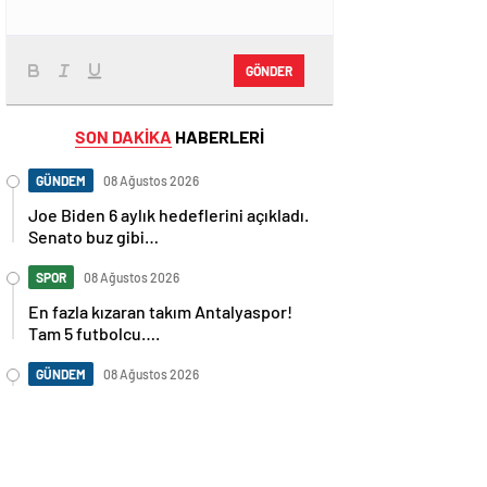
GÖNDER
SON DAKİKA
HABERLERİ
GÜNDEM
08 Ağustos 2026
Joe Biden 6 aylık hedeflerini açıkladı.
Senato buz gibi…
SPOR
08 Ağustos 2026
En fazla kızaran takım Antalyaspor!
Tam 5 futbolcu….
GÜNDEM
08 Ağustos 2026
Norweç silahlı kuvvetleri kadınlardan
oluşan özel kuvvetler eğitimlerini
başlattı.
SPOR
08 Ağustos 2026