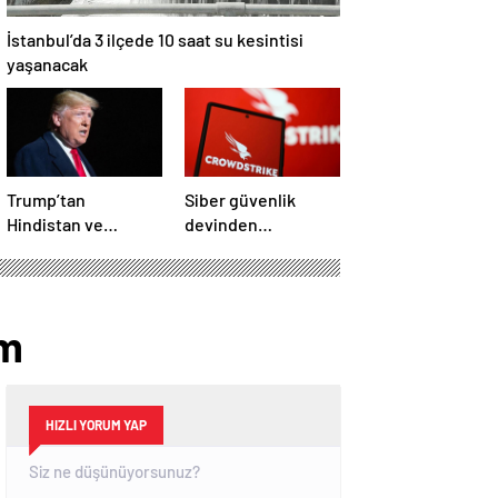
İstanbul’da 3 ilçede 10 saat su kesintisi
yaşanacak
Trump’tan
Siber güvenlik
Hindistan ve
devinden
Pakistan’a
çalışanlarına kötü
‘çatışmaları
haber! Yüzlerce kişi
durdurun’ çağrısı
işten çıkarılacak
em
HIZLI YORUM YAP