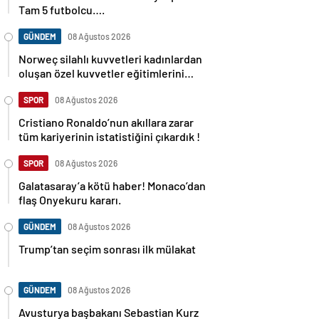
Tam 5 futbolcu….
GÜNDEM
08 Ağustos 2026
Norweç silahlı kuvvetleri kadınlardan
oluşan özel kuvvetler eğitimlerini
başlattı.
SPOR
08 Ağustos 2026
Cristiano Ronaldo’nun akıllara zarar
tüm kariyerinin istatistiğini çıkardık !
SPOR
08 Ağustos 2026
Galatasaray’a kötü haber! Monaco’dan
flaş Onyekuru kararı.
GÜNDEM
08 Ağustos 2026
Trump’tan seçim sonrası ilk mülakat
GÜNDEM
08 Ağustos 2026
Avusturya başbakanı Sebastian Kurz