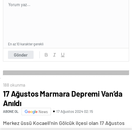
En az 10 karakter gerekli
Gönder
188 okunma
17 Ağustos Marmara Depremi Van’da
Anıldı
17 Ağustos 2024 02:15
ABONE OL
News
Merkez üssü Kocaeli’nin Gölcük ilçesi olan 17 Ağustos
1999’daki Marmara depreminde hayatını kaybedenler