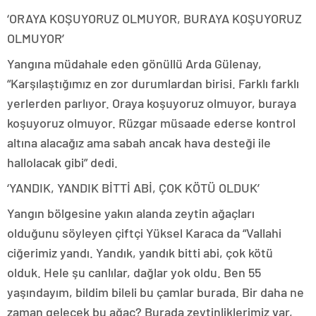
‘ORAYA KOŞUYORUZ OLMUYOR, BURAYA KOŞUYORUZ
OLMUYOR’
Yangına müdahale eden gönüllü Arda Gülenay,
“Karşılaştığımız en zor durumlardan birisi. Farklı farklı
yerlerden parlıyor. Oraya koşuyoruz olmuyor, buraya
koşuyoruz olmuyor. Rüzgar müsaade ederse kontrol
altına alacağız ama sabah ancak hava desteği ile
hallolacak gibi” dedi.
‘YANDIK, YANDIK BİTTİ ABİ, ÇOK KÖTÜ OLDUK’
Yangın bölgesine yakın alanda zeytin ağaçları
olduğunu söyleyen çiftçi Yüksel Karaca da “Vallahi
ciğerimiz yandı. Yandık, yandık bitti abi, çok kötü
olduk. Hele şu canlılar, dağlar yok oldu. Ben 55
yaşındayım, bildim bileli bu çamlar burada. Bir daha ne
zaman gelecek bu ağaç? Burada zeytinliklerimiz var,