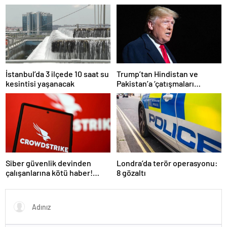
atamasında sözlü sınava hak
kazanan adaylar açıklandı
İstanbul’da 3 ilçede 10 saat su
Trump’tan Hindistan ve
kesintisi yaşanacak
Pakistan’a ‘çatışmaları
durdurun’ çağrısı
Siber güvenlik devinden
Londra’da terör operasyonu:
çalışanlarına kötü haber!
8 gözaltı
Yüzlerce kişi işten çıkarılacak