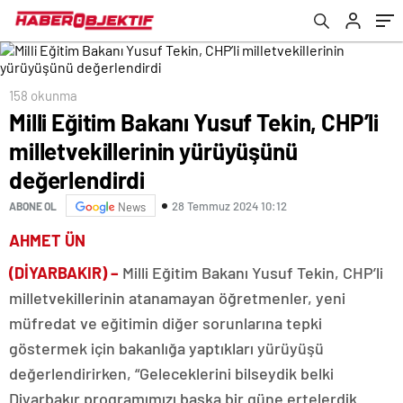
158 okunma
Milli Eğitim Bakanı Yusuf Tekin, CHP’li
milletvekillerinin yürüyüşünü
değerlendirdi
28 Temmuz 2024 10:12
ABONE OL
News
AHMET ÜN
(DİYARBAKIR) –
Milli Eğitim Bakanı Yusuf Tekin, CHP’li
milletvekillerinin atanamayan öğretmenler, yeni
müfredat ve eğitimin diğer sorunlarına tepki
göstermek için bakanlığa yaptıkları yürüyüşü
değerlendirirken, “Geleceklerini bilseydik belki
Diyarbakır programımızı başka bir güne ertelerdik.