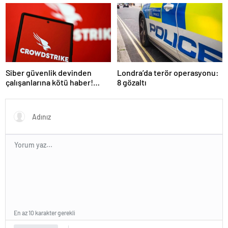
durdurun’ çağrısı
Siber güvenlik devinden
Londra’da terör operasyonu:
çalışanlarına kötü haber!
8 gözaltı
Yüzlerce kişi işten çıkarılacak
En az 10 karakter gerekli