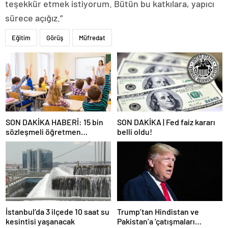
teşekkür etmek istiyorum. Bütün bu katkılara, yapıcı
sürece açığız.”
Eğitim
Görüş
Müfredat
SON DAKİKA HABERİ: 15 bin
SON DAKİKA | Fed faiz kararı
sözleşmeli öğretmen
belli oldu!
atamasında sözlü sınava hak
kazanan adaylar açıklandı
İstanbul’da 3 ilçede 10 saat su
Trump’tan Hindistan ve
kesintisi yaşanacak
Pakistan’a ‘çatışmaları