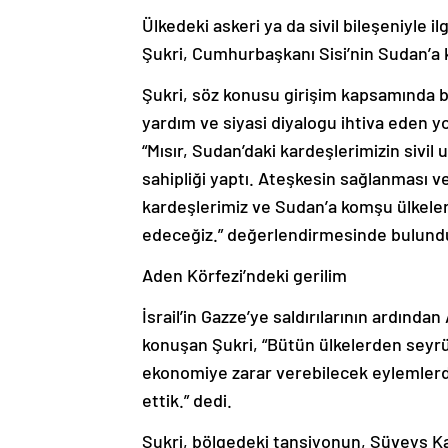
Ülkedeki askeri ya da sivil bileşeniyle il
Şukri, Cumhurbaşkanı Sisi’nin Sudan’a kom
Şukri, söz konusu girişim kapsamında b
yardım ve siyasi diyalogu ihtiva eden y
“Mısır, Sudan’daki kardeşlerimizin sivil
sahipliği yaptı. Ateşkesin sağlanması ve
kardeşlerimiz ve Sudan’a komşu ülkeler
edeceğiz.” değerlendirmesinde bulund
Aden Körfezi’ndeki gerilim
İsrail’in Gazze’ye saldırılarının ardınd
konuşan Şukri, “Bütün ülkelerden seyrü
ekonomiye zarar verebilecek eylemlerde
ettik.” dedi.
Şukri, bölgedeki tansiyonun, Süveyş Kana