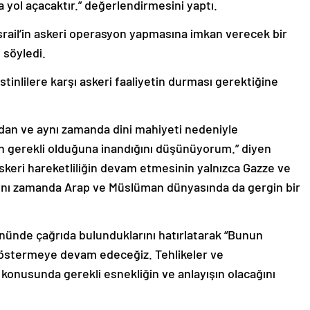
 yol açacaktır.” değerlendirmesini yaptı.
 İsrail’in askeri operasyon yapmasına imkan verecek bir
söyledi.
stinlilere karşı askeri faaliyetin durması gerektiğine
sından ve aynı zamanda dini mahiyeti nedeniyle
 gerekli olduğuna inandığını düşünüyorum.” diyen
keri hareketliliğin devam etmesinin yalnızca Gazze ve
, aynı zamanda Arap ve Müslüman dünyasında da gergin bir
önünde çağrıda bulunduklarını hatırlatarak “Bunun
 göstermeye devam edeceğiz. Tehlikeler ve
ı konusunda gerekli esnekliğin ve anlayışın olacağını