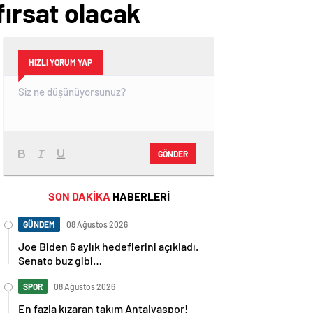
fırsat olacak
HIZLI YORUM YAP
GÖNDER
SON DAKİKA
HABERLERİ
GÜNDEM
08 Ağustos 2026
Joe Biden 6 aylık hedeflerini açıkladı.
Senato buz gibi…
SPOR
08 Ağustos 2026
En fazla kızaran takım Antalyaspor!