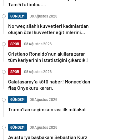
Tam 5 futbolcu….
GÜNDEM
08 Ağustos 2026
Norweç silahlı kuvvetleri kadınlardan
oluşan özel kuvvetler eğitimlerini
başlattı.
SPOR
08 Ağustos 2026
Cristiano Ronaldo’nun akıllara zarar
tüm kariyerinin istatistiğini çıkardık !
SPOR
08 Ağustos 2026
Galatasaray’a kötü haber! Monaco’dan
flaş Onyekuru kararı.
GÜNDEM
08 Ağustos 2026
Trump’tan seçim sonrası ilk mülakat
GÜNDEM
08 Ağustos 2026
Avusturya başbakanı Sebastian Kurz