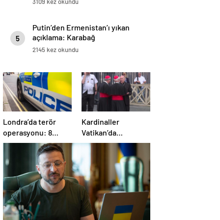
3109 kez okundu
Putin’den Ermenistan’ı yıkan
açıklama: Karabağ
5
Azerbaycan’ın ayrılmaz bir
2145 kez okundu
parçasıdır!
Londra’da terör
Kardinaller
operasyonu: 8
Vatikan’da
gözaltı
toplanmaya başladı