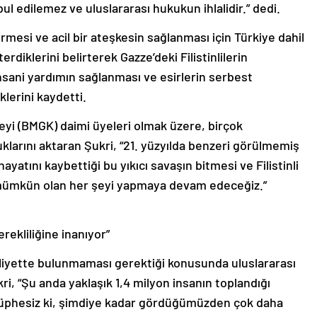
bul edilemez ve uluslararası hukukun ihlalidir.” dedi.
rmesi ve acil bir ateşkesin sağlanması için Türkiye dahil
diklerini belirterek Gazze’deki Filistinlilerin
 insani yardımın sağlanması ve esirlerin serbest
lerini kaydetti.
eyi (BMGK) daimi üyeleri olmak üzere, birçok
duklarını aktaran Şukri, “21. yüzyılda benzeri görülmemiş
yatını kaybettiği bu yıkıcı savaşın bitmesi ve Filistinli
 mümkün olan her şeyi yapmaya devam edeceğiz.”
ekliliğine inanıyor”
faaliyette bulunmaması gerektiği konusunda uluslararası
kri, “Şu anda yaklaşık 1,4 milyon insanın toplandığı
 şüphesiz ki, şimdiye kadar gördüğümüzden çok daha