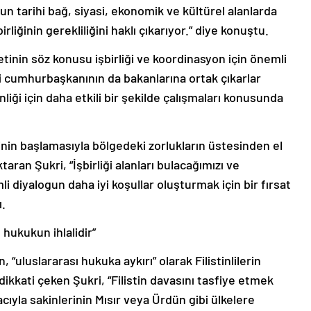
zun tarihi bağ, siyasi, ekonomik ve kültürel alanlarda
rliğinin gerekliliğini haklı çıkarıyor.” diye konuştu.
inin söz konusu işbirliği ve koordinasyon için önemli
iki cumhurbaşkanının da bakanlarına ortak çıkarlar
iği için daha etkili bir şekilde çalışmaları konusunda
şkinin başlamasıyla bölgedeki zorlukların üstesinden el
aran Şukri, “İşbirliği alanları bulacağımızı ve
mli diyalogun daha iyi koşullar oluşturmak için bir fırsat
ı.
ı hukukun ihlalidir”
 “uluslararası hukuka aykırı” olarak Filistinlilerin
kkati çeken Şukri, “Filistin davasını tasfiye etmek
cıyla sakinlerinin Mısır veya Ürdün gibi ülkelere