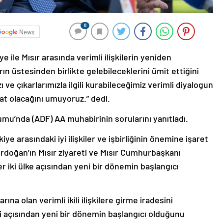
0
News
e ile Mısır arasında verimli ilişkilerin yeniden
rın üstesinden birlikte gelebileceklerini ümit ettiğini
ı ve çıkarlarımızla ilgili kurabileceğimiz verimli diyalogun
rsat olacağını umuyoruz.” dedi.
mu’nda (ADF) AA muhabirinin sorularını yanıtladı.
e arasındaki iyi ilişkiler ve işbirliğinin önemine işaret
oğan’ın Mısır ziyareti ve Mısır Cumhurbaşkanı
r iki ülke açısından yeni bir dönemin başlangıcı
ına olan verimli ikili ilişkilere girme iradesini
eri açısından yeni bir dönemin başlangıcı olduğunu