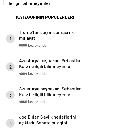
ile ilgili bilinmeyenler
KATEGORİNİN POPÜLERLERİ
Trump’tan seçim sonrası ilk
mülakat
1
8066 kez okundu
Avusturya başbakanı Sebastian
Kurz ile ilgili bilinmeyenler
2
4984 kez okundu
Avusturya başbakanı Sebastian
Kurz ile ilgili bilinmeyenler
3
4960 kez okundu
Joe Biden 6 aylık hedeflerini
açıkladı. Senato buz gibi…
4