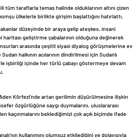
gili tüm taraflarla temas halinde olduklarının altını çizen
şu ülkelerle birlikte girişim başlattığını hatırlattı.
akanlar düzeyinde bir araya gelip ateşkes, insani
ol haritası geliştirme çabalarının olduğuna değinerek
 unsurları arasında çeşitli siyasi diyalog görüşmelerine ev
 Sudan halkının acılarının dindirilmesi için Sudanlı
le işbirliği içinde her türlü çabayı göstermeye devam
u.
an Aden Körfezi’nde artan gerilimin düşürülmesine ilişkin
sefer özgürlüğüne saygı duymalarını, uluslararası
n kaçınmalarını beklediğimizi çok açık biçimde ifade
lı’nın kullanımını olumsuz etkilediğini ve dolayısıyla