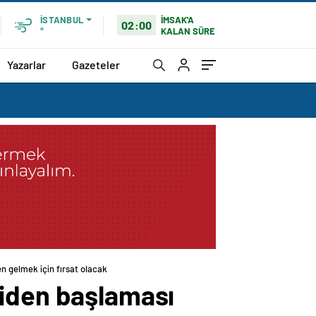
İMSAK'A
İSTANBUL
02:00
KALAN SÜRE
°
Yazarlar
Gazeteler
den gelmek için fırsat olacak
yeniden başlaması