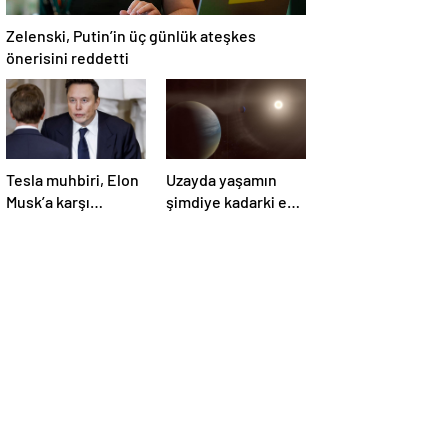
Zelenski, Putin’in üç günlük ateşkes
önerisini reddetti
Tesla muhbiri, Elon
Uzayda yaşamın
Musk’a karşı
şimdiye kadarki en
yürüttüğü davada
güçlü kanıtı
zafer kazandı
bulundu