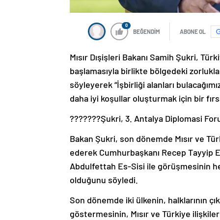
0
BEĞENDİM
ABONE OL
Mısır Dışişleri Bakanı Samih Şukri, Türkiy
başlamasıyla birlikte bölgedeki zorlukla
söyleyerek “İşbirliği alanları bulacağımız
daha iyi koşullar oluşturmak için bir fı
???????Şukri, 3. Antalya Diplomasi Foru
Bakan Şukri, son dönemde Mısır ve Türkiy
ederek Cumhurbaşkanı Recep Tayyip Erd
Abdulfettah Es-Sisi ile görüşmesinin he
olduğunu söyledi.
Son dönemde iki ülkenin, halklarının çıkar
göstermesinin, Mısır ve Türkiye ilişkil