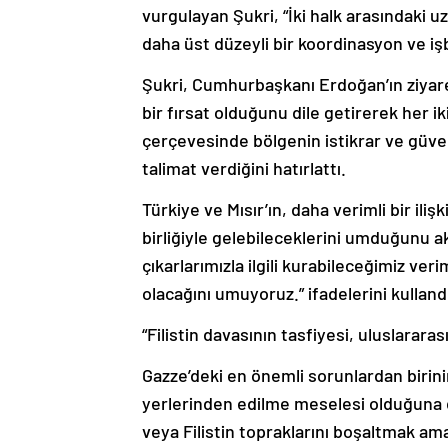
vurgulayan Şukri, “İki halk arasındaki u
daha üst düzeyli bir koordinasyon ve işbi
Şukri, Cumhurbaşkanı Erdoğan’ın ziyaret
bir fırsat olduğunu dile getirerek her 
çerçevesinde bölgenin istikrar ve güvenl
talimat verdiğini hatırlattı.
Türkiye ve Mısır’ın, daha verimli bir ili
birliğiyle gelebileceklerini umduğunu akt
çıkarlarımızla ilgili kurabileceğimiz veri
olacağını umuyoruz.” ifadelerini kulland
“Filistin davasının tasfiyesi, uluslararas
Gazze’deki en önemli sorunlardan birinin,
yerlerinden edilme meselesi olduğuna di
veya Filistin topraklarını boşaltmak ama