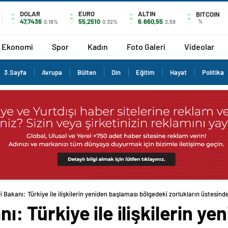
DOLAR
EURO
ALTIN
BITCOIN
47,7436
55,2510
6.660,55
%
0.18%
0.32%
2,59
Ekonomi
Spor
Kadın
Foto Galeri
Videolar
3.Sayfa
Avrupa
Bülten
Din
Eğitim
Hayat
Politika
eri Bakanı: Türkiye ile ilişkilerin yeniden başlaması bölgedeki zorlukların üstesin
anı: Türkiye ile ilişkilerin 