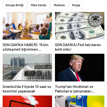
Avrupa Birliği
Maia Sandu
Moldova
Rusya
SON DAKİKA HABERİ: 15 bin
SON DAKİKA | Fed faiz kararı
sözleşmeli öğretmen
belli oldu!
atamasında sözlü sınava hak
kazanan adaylar açıklandı
İstanbul’da 3 ilçede 10 saat su
Trump’tan Hindistan ve
kesintisi yaşanacak
Pakistan’a ‘çatışmaları
durdurun’ çağrısı