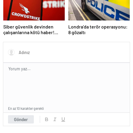
Siber güvenlik devinden
Londra’da terör operasyonu:
çalışanlarına kötü haber!
8 gözaltı
Yüzlerce kişi işten çıkarılacak
En az 10 karakter gerekli
Gönder