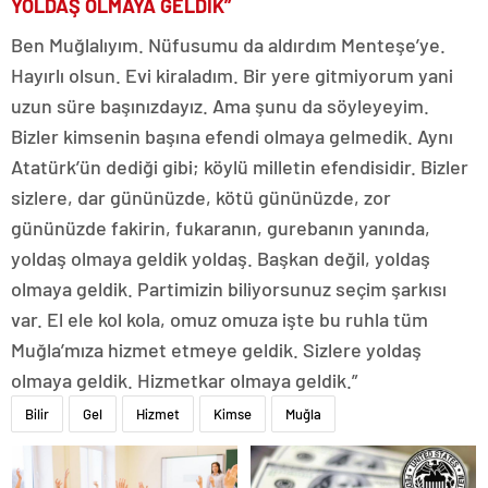
YOLDAŞ OLMAYA GELDİK”
Ben Muğlalıyım. Nüfusumu da aldırdım Menteşe’ye.
Hayırlı olsun. Evi kiraladım. Bir yere gitmiyorum yani
uzun süre başınızdayız. Ama şunu da söyleyeyim.
Bizler kimsenin başına efendi olmaya gelmedik. Aynı
Atatürk’ün dediği gibi; köylü milletin efendisidir. Bizler
sizlere, dar gününüzde, kötü gününüzde, zor
gününüzde fakirin, fukaranın, gurebanın yanında,
yoldaş olmaya geldik yoldaş. Başkan değil, yoldaş
olmaya geldik. Partimizin biliyorsunuz seçim şarkısı
var. El ele kol kola, omuz omuza işte bu ruhla tüm
Muğla’mıza hizmet etmeye geldik. Sizlere yoldaş
olmaya geldik. Hizmetkar olmaya geldik.”
Bilir
Gel
Hizmet
Kimse
Muğla