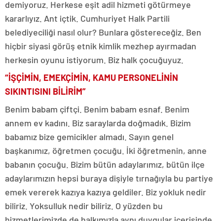
demiyoruz. Herkese eşit adil hizmeti götürmeye
kararlıyız. Ant içtik. Cumhuriyet Halk Partili
belediyeciliği nasıl olur? Bunlara göstereceğiz. Ben
hiçbir siyasi görüş etnik kimlik mezhep ayırmadan
herkesin oyunu istiyorum. Biz halk çocuğuyuz.
“İŞÇİMİN, EMEKÇİMİN, KAMU PERSONELİNİN
SIKINTISINI BİLİRİM”
Benim babam çiftçi. Benim babam esnaf. Benim
annem ev kadını. Biz saraylarda doğmadık. Bizim
babamız bize gemicikler almadı. Sayın genel
başkanımız, öğretmen çocuğu. İki öğretmenin, anne
babanın çocuğu. Bizim bütün adaylarımız, bütün ilçe
adaylarımızın hepsi buraya dişiyle tırnağıyla bu partiye
emek vererek kazıya kazıya geldiler. Biz yokluk nedir
biliriz. Yoksulluk nedir biliriz. O yüzden bu
hizmetlerimizde de halkımızla aynı duygular içerisinde