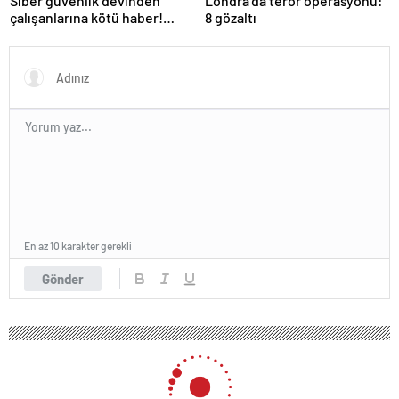
Siber güvenlik devinden
Londra’da terör operasyonu:
çalışanlarına kötü haber!
8 gözaltı
Yüzlerce kişi işten çıkarılacak
En az 10 karakter gerekli
Gönder