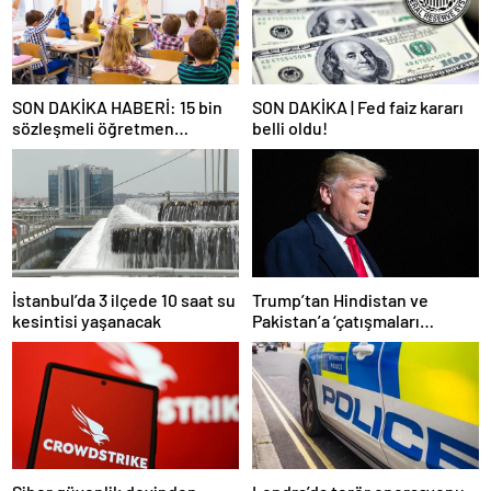
SON DAKİKA HABERİ: 15 bin
SON DAKİKA | Fed faiz kararı
sözleşmeli öğretmen
belli oldu!
atamasında sözlü sınava hak
kazanan adaylar açıklandı
İstanbul’da 3 ilçede 10 saat su
Trump’tan Hindistan ve
kesintisi yaşanacak
Pakistan’a ‘çatışmaları
durdurun’ çağrısı