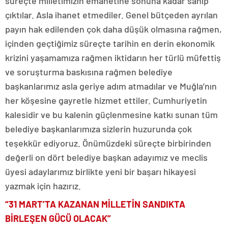
süreçte milletimizin emanetine sonuna kadar sahip
çıktılar. Asla ihanet etmediler. Genel bütçeden ayrılan
payın hak edilenden çok daha düşük olmasına rağmen,
içinden geçtiğimiz süreçte tarihin en derin ekonomik
krizini yaşamamıza rağmen iktidarın her türlü müfettiş
ve soruşturma baskısına rağmen belediye
başkanlarımız asla geriye adım atmadılar ve Muğla’nın
her köşesine gayretle hizmet ettiler. Cumhuriyetin
kalesidir ve bu kalenin güçlenmesine katkı sunan tüm
belediye başkanlarımıza sizlerin huzurunda çok
teşekkür ediyoruz. Önümüzdeki süreçte birbirinden
değerli on dört belediye başkan adayımız ve meclis
üyesi adaylarımız birlikte yeni bir başarı hikayesi
yazmak için hazırız.
“31 MART’TA KAZANAN MİLLETİN SANDIKTA
BİRLEŞEN GÜCÜ OLACAK”