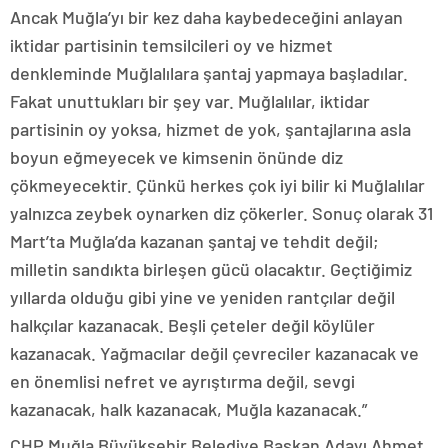
Ancak Muğla’yı bir kez daha kaybedeceğini anlayan
iktidar partisinin temsilcileri oy ve hizmet
denkleminde Muğlalılara şantaj yapmaya başladılar.
Fakat unuttukları bir şey var. Muğlalılar, iktidar
partisinin oy yoksa, hizmet de yok, şantajlarına asla
boyun eğmeyecek ve kimsenin önünde diz
çökmeyecektir. Çünkü herkes çok iyi bilir ki Muğlalılar
yalnızca zeybek oynarken diz çökerler. Sonuç olarak 31
Mart’ta Muğla’da kazanan şantaj ve tehdit değil;
milletin sandıkta birleşen gücü olacaktır. Geçtiğimiz
yıllarda olduğu gibi yine ve yeniden rantçılar değil
halkçılar kazanacak. Beşli çeteler değil köylüler
kazanacak. Yağmacılar değil çevreciler kazanacak ve
en önemlisi nefret ve ayrıştırma değil, sevgi
kazanacak, halk kazanacak, Muğla kazanacak.”
CHP Muğla Büyükşehir Belediye Başkan Adayı Ahmet