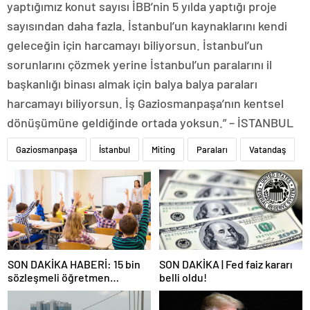
yaptığımız konut sayısı İBB’nin 5 yılda yaptığı proje
sayısından daha fazla. İstanbul’un kaynaklarını kendi
geleceğin için harcamayı biliyorsun. İstanbul’un
sorunlarını çözmek yerine İstanbul’un paralarını il
başkanlığı binası almak için balya balya paraları
harcamayı biliyorsun. İş Gaziosmanpaşa’nın kentsel
dönüşümüne geldiğinde ortada yoksun.” – İSTANBUL
Gaziosmanpaşa
İstanbul
Miting
Paraları
Vatandaş
SON DAKİKA HABERİ: 15 bin
SON DAKİKA | Fed faiz kararı
sözleşmeli öğretmen
belli oldu!
atamasında sözlü sınava hak
kazanan adaylar açıklandı