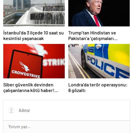
İstanbul’da 3 ilçede 10 saat su
Trump’tan Hindistan ve
kesintisi yaşanacak
Pakistan’a ‘çatışmaları
durdurun’ çağrısı
Siber güvenlik devinden
Londra’da terör operasyonu:
çalışanlarına kötü haber!
8 gözaltı
Yüzlerce kişi işten çıkarılacak