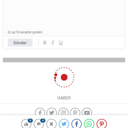
En az 10 karakter gerekli
Gönder
HABER
0
0
yangın algılama sistemleri
ajax alarm
Kayseri çıkışlı Karadeniz