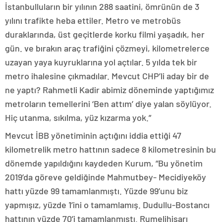
İstanbulluların bir yılının 288 saatini, ömrünün de 3
yılını trafikte heba ettiler. Metro ve metrobüs
duraklarında, üst geçitlerde korku filmi yaşadık, her
gün. ve bırakın araç trafiğini çözmeyi, kilometrelerce
uzayan yaya kuyruklarına yol açtılar. 5 yılda tek bir
metro ihalesine çıkmadılar. Mevcut CHP’li aday bir de
ne yaptı? Rahmetli Kadir abimiz döneminde yaptığımız
metroların temellerini ‘Ben attım’ diye yalan söylüyor.
Hiç utanma, sıkılma, yüz kızarma yok.”
Mevcut İBB yönetiminin açtığını iddia ettiği 47
kilometrelik metro hattının sadece 8 kilometresinin bu
dönemde yapıldığını kaydeden Kurum, “Bu yönetim
2019’da göreve geldiğinde Mahmutbey- Mecidiyeköy
hattı yüzde 99 tamamlanmıştı. Yüzde 99’unu biz
yapmışız, yüzde 1’ini o tamamlamış. Dudullu-Bostancı
hattının yüzde 70’i tamamlanmıştı. Rumelihisarı