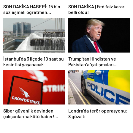
SON DAKİKA HABERİ: 15 bin
SON DAKİKA | Fed faiz kararı
sözleşmeli öğretmen
belli oldu!
atamasında sözlü sınava hak
kazanan adaylar açıklandı
İstanbul’da 3 ilçede 10 saat su
Trump’tan Hindistan ve
kesintisi yaşanacak
Pakistan’a ‘çatışmaları
durdurun’ çağrısı
Siber güvenlik devinden
Londra’da terör operasyonu:
çalışanlarına kötü haber!
8 gözaltı
Yüzlerce kişi işten çıkarılacak