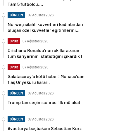
Tam 5 futbolcu….
GÜNDEM
07 Ağustos 2026
Norweç silahlı kuvvetleri kadınlardan
oluşan özel kuvvetler eğitimlerini
başlattı.
SPOR
07 Ağustos 2026
Cristiano Ronaldo’nun akıllara zarar
tüm kariyerinin istatistiğini çıkardık !
SPOR
07 Ağustos 2026
Galatasaray’a kötü haber! Monaco’dan
flaş Onyekuru kararı.
GÜNDEM
07 Ağustos 2026
Trump’tan seçim sonrası ilk mülakat
GÜNDEM
07 Ağustos 2026
Avusturya başbakanı Sebastian Kurz