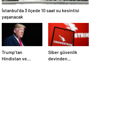
İstanbul’da 3 ilçede 10 saat su kesintisi
yaşanacak
Trump’tan
Siber güvenlik
Hindistan ve
devinden
Pakistan’a
çalışanlarına kötü
‘çatışmaları
haber! Yüzlerce kişi
durdurun’ çağrısı
işten çıkarılacak