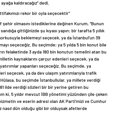
e ayağa kaldıracağız” dedi.
ttifakımızı rekor bir oyla seçecektir”
if şehir olmasını istediklerine değinen Kurum, “Bunun
andığa gittiğinizde şu kıyası yapın; bir tarafta 5 yıllık
korkusuyla beklemeyi seçecek, ya da İstanbul’un 39
mayı seçeceğiz. Bu seçimde; ya 5 yılda 5 bin konut bile
n felaketinde 3 ayda 180 bin konutun temelini atan bu
illetin kaynaklarını çarçur edenleri seçecek, ya da
v yatırımlar yapanları seçeceğiz. Bu seçimde, ya
eri seçecek, ya da dev ulaşım yatırımlarıyla trafik
ülasa, bu seçimde İstanbullular, ya millete verdiği
1 ilde verdiği sözleri bir bir yerine getiren bu
m ki, 5 yıldır mevcut İBB yönetimi yüzünden çile çeken
, hizmetin ve eserin adresi olan AK Parti’mizi ve Cumhur
Biz nasıl dün olduğu gibi bir olduysak afetlerde