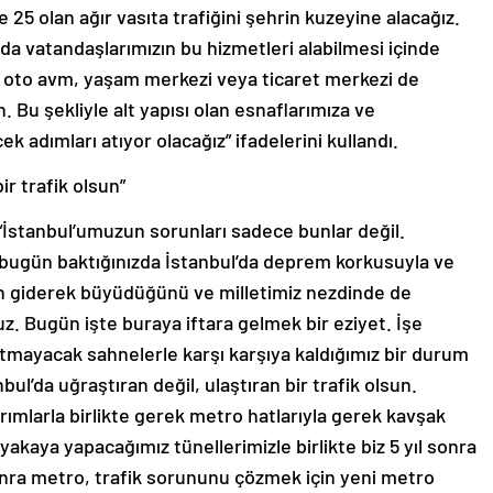
e 25 olan ağır vasıta trafiğini şehrin kuzeyine alacağız.
a vatandaşlarımızın bu hizmetleri alabilmesi içinde
u oto avm, yaşam merkezi veya ticaret merkezi de
n. Bu şekliyle alt yapısı olan esnaflarımıza ve
k adımları atıyor olacağız” ifadelerini kullandı.
ir trafik olsun”
“İstanbul’umuzun sorunları sadece bunlar değil.
 bugün baktığınızda İstanbul’da deprem korkusuyla ve
arın giderek büyüdüğünü ve milletimiz nezdinde de
. Bugün işte buraya iftara gelmek bir eziyet. İşe
atmayacak sahnelerle karşı karşıya kaldığımız bir durum
bul’da uğraştıran değil, ulaştıran bir trafik olsun.
ımlarla birlikte gerek metro hatlarıyla gerek kavşak
akaya yapacağımız tünellerimizle birlikte biz 5 yıl sonra
sonra metro, trafik sorununu çözmek için yeni metro