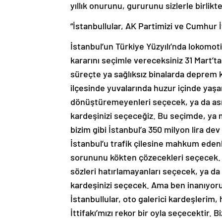
yıllık onurunu, gururunu sizlerle birlikt
“İstanbullular, AK Partimizi ve Cumhur İ
İstanbul’un Türkiye Yüzyılı’nda lokomot
kararını seçimle vereceksiniz 31 Mart’ta s
süreçte ya sağlıksız binalarda deprem 
ilçesinde yuvalarında huzur içinde yaşa
dönüştüremeyenleri seçecek, ya da asrı
kardeşinizi seçeceğiz. Bu seçimde, ya m
bizim gibi İstanbul’a 350 milyon lira de
İstanbul’u trafik çilesine mahkum edenl
sorununu kökten çözecekleri seçecek. H
sözleri hatırlamayanları seçecek, ya da 8
kardeşinizi seçecek. Ama ben inanıyoru
İstanbullular, oto galerici kardeşlerim
İttifakı’mızı rekor bir oyla seçecektir. 