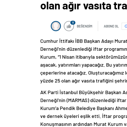
olan ağır vasıta tr
0
BEĞENDİM
ABONE OL
Cumhur İttifakı İBB Başkan Adayı Murat
Derneği’nin düzenlediği iftar programı
Kurum, “1 Nisan itibarıyla sektörümüzün
aşacak, yatırımları yapacağız. Bu yatırı
çeperlerine atacağız. Oluşturacağımız loj
yüzde 25 olan ağır vasıta trafiğini şehri
AK Parti İstanbul Büyükşehir Başkan A
Derneği’nin (MARMAS) düzenlediği iftar
Kurum’a Pendik Belediye Başkanı Ahmet
ve dernek üyeleri eşlik etti. İftar pro
Konuşmasının ardından Murat Kurum vata