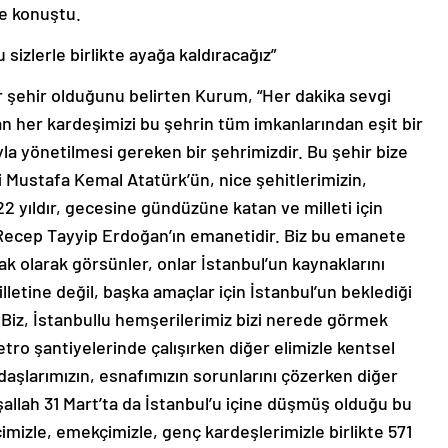
de konuştu.
 sizlerle birlikte ayağa kaldıracağız”
r şehir olduğunu belirten Kurum, “Her dakika sevgi
 her kardeşimizi bu şehrin tüm imkanlarından eşit bir
yla yönetilmesi gereken bir şehrimizdir. Bu şehir bize
i Mustafa Kemal Atatürk’ün, nice şehitlerimizin,
22 yıldır, gecesine gündüzüne katan ve milleti için
Recep Tayyip Erdoğan’ın emanetidir. Biz bu emanete
ak olarak görsünler, onlar İstanbul’un kaynaklarını
letine değil, başka amaçlar için İstanbul’un beklediği
Biz, İstanbullu hemşerilerimiz bizi nerede görmek
etro şantiyelerinde çalışırken diğer elimizle kentsel
aşlarımızın, esnafımızın sorunlarını çözerken diğer
allah 31 Mart’ta da İstanbul’u içine düşmüş olduğu bu
imizle, emekçimizle, genç kardeşlerimizle birlikte 571