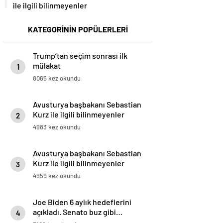
ile ilgili bilinmeyenler
KATEGORİNİN POPÜLERLERİ
Trump’tan seçim sonrası ilk
mülakat
1
8065 kez okundu
Avusturya başbakanı Sebastian
Kurz ile ilgili bilinmeyenler
2
4983 kez okundu
Avusturya başbakanı Sebastian
Kurz ile ilgili bilinmeyenler
3
4959 kez okundu
Joe Biden 6 aylık hedeflerini
açıkladı. Senato buz gibi…
4