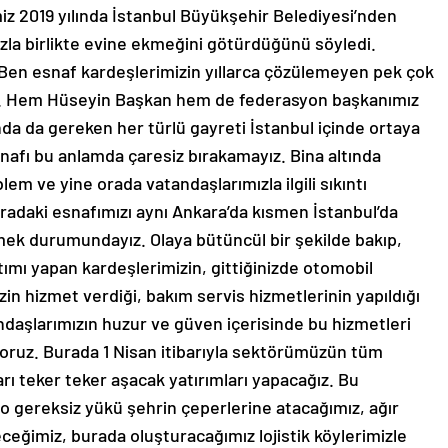
z 2019 yılında İstanbul Büyükşehir Belediyesi’nden
mızla birlikte evine ekmeğini götürdüğünü söyledi.
i. Ben esnaf kardeşlerimizin yıllarca çözülemeyen pek çok
m. Hem Hüseyin Başkan hem de federasyon başkanımız
da da gereken her türlü gayreti İstanbul içinde ortaya
nafı bu anlamda çaresiz bırakamayız. Bina altında
blem ve yine orada vatandaşlarımızla ilgili sıkıntı
radaki esnafımızı aynı Ankara’da kısmen İstanbul’da
mek durumundayız. Olaya bütüncül bir şekilde bakıp,
atımı yapan kardeşlerimizin, gittiğinizde otomobil
izin hizmet verdiği, bakım servis hizmetlerinin yapıldığı
ndaşlarımızın huzur ve güven içerisinde bu hizmetleri
tiyoruz. Burada 1 Nisan itibarıyla sektörümüzün tüm
arı teker teker aşacak yatırımları yapacağız. Bu
ki o gereksiz yükü şehrin çeperlerine atacağımız, ağır
eğimiz, burada oluşturacağımız lojistik köylerimizle