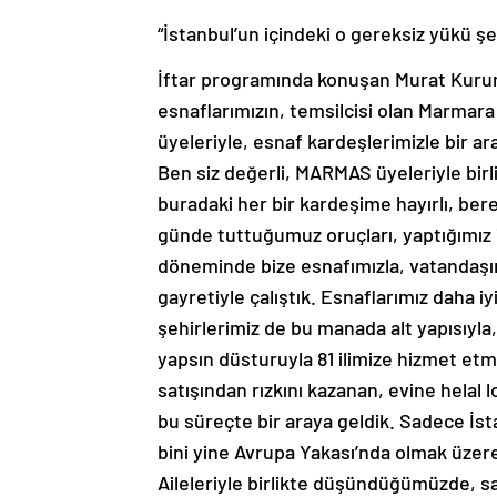
“İstanbul’un içindeki o gereksiz yükü ş
İftar programında konuşan Murat Kurum,
esnaflarımızın, temsilcisi olan Marmar
üyeleriyle, esnaf kardeşlerimizle bir ara
Ben siz değerli, MARMAS üyeleriyle bi
buradaki her bir kardeşime hayırlı, bere
günde tuttuğumuz oruçları, yaptığımız i
döneminde bize esnafımızla, vatandaşımız
gayretiyle çalıştık. Esnaflarımız daha iy
şehirlerimiz de bu manada alt yapısıyla,
yapsın düsturuyla 81 ilimize hizmet etm
satışından rızkını kazanan, evine helal
bu süreçte bir araya geldik. Sadece İst
bini yine Avrupa Yakası’nda olmak üzere 
Aileleriyle birlikte düşündüğümüzde, sa