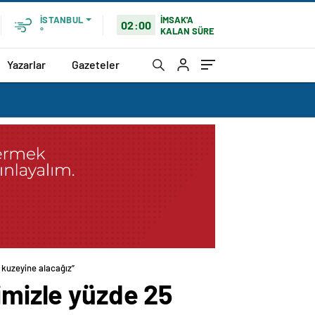
İMSAK'A
İSTANBUL
02:00
KALAN SÜRE
°
Yazarlar
Gazeteler
n kuzeyine alacağız”
imizle yüzde 25