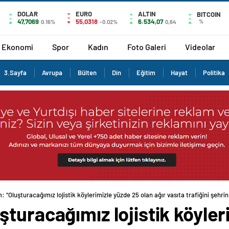
DOLAR
EURO
ALTIN
BITCOIN
47,7069
55,0318
6.534,07
%
0.16%
-0.02%
0,64
Ekonomi
Spor
Kadın
Foto Galeri
Videolar
3.Sayfa
Avrupa
Bülten
Din
Eğitim
Hayat
Politika
 “Oluşturacağımız lojistik köylerimizle yüzde 25 olan ağır vasıta trafiğini şehri
turacağımız lojistik köyler