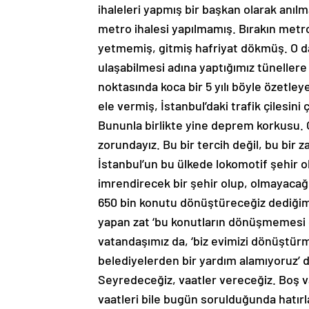
ihaleleri yapmış bir başkan olarak anılm
metro ihalesi yapılmamış. Bırakın metro 
yetmemiş, gitmiş hafriyat dökmüş. O d
ulaşabilmesi adına yaptığımız tünellere
noktasında koca bir 5 yılı böyle özetleyeb
ele vermiş, İstanbul’daki trafik çilesini
Bununla birlikte yine deprem korkusu. Ol
zorundayız. Bu bir tercih değil, bu bir 
İstanbul’un bu ülkede lokomotif şehir o
imrendirecek bir şehir olup, olmayacağı
650 bin konutu dönüştüreceğiz dediğim
yapan zat ‘bu konutların dönüşmemesi g
vatandaşımız da, ‘biz evimizi dönüştürme
belediyelerden bir yardım alamıyoruz’ d
Seyredeceğiz, vaatler vereceğiz. Boş va
vaatleri bile bugün sorulduğunda hatır