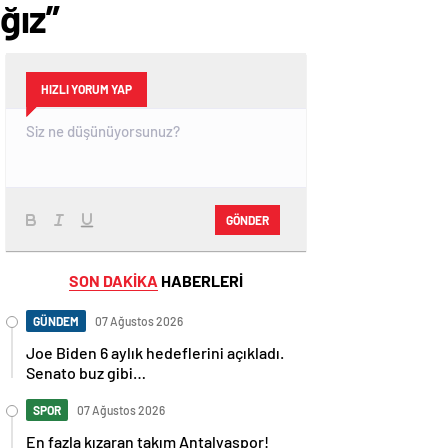
ğız”
HIZLI YORUM YAP
GÖNDER
SON DAKİKA
HABERLERİ
GÜNDEM
07 Ağustos 2026
Joe Biden 6 aylık hedeflerini açıkladı.
Senato buz gibi…
SPOR
07 Ağustos 2026
En fazla kızaran takım Antalyaspor!