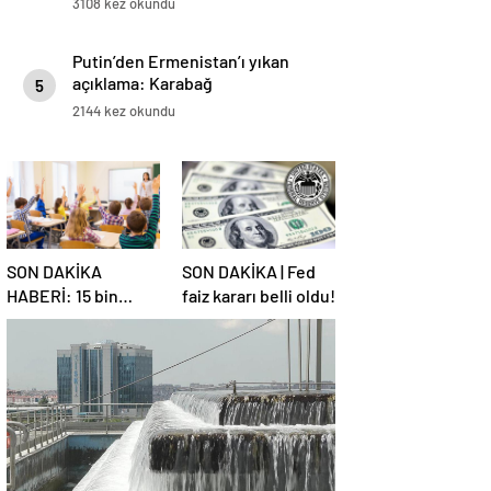
3108 kez okundu
Putin’den Ermenistan’ı yıkan
açıklama: Karabağ
5
Azerbaycan’ın ayrılmaz bir
2144 kez okundu
parçasıdır!
SON DAKİKA
SON DAKİKA | Fed
HABERİ: 15 bin
faiz kararı belli oldu!
sözleşmeli
öğretmen
atamasında sözlü
sınava hak kazanan
adaylar açıklandı