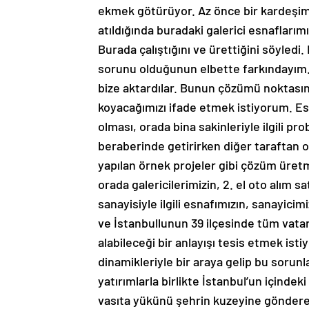
ekmek götürüyor. Az önce bir kardeşimi
atıldığında buradaki galerici esnafları
Burada çalıştığını ve ürettiğini söyled
sorunu olduğunun elbette farkındayı
bize aktardılar. Bunun çözümü noktasın
koyacağımızı ifade etmek istiyorum. Es
olması, orada bina sakinleriyle ilgili pro
beraberinde getirirken diğer taraftan o
yapılan örnek projeler gibi çözüm üret
orada galericilerimizin, 2. el oto alım s
sanayisiyle ilgili esnafımızın, sanayicim
ve İstanbullunun 39 ilçesinde tüm vata
alabileceği bir anlayışı tesis etmek is
dinamikleriyle bir araya gelip bu sorunl
yatırımlarla birlikte İstanbul’un içinde
vasıta yükünü şehrin kuzeyine gönderec