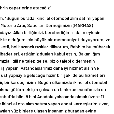
ehrin çeperlerine atacağız”
 “Bugün burada ikinci el otomobil alım satımı yapan
a Motorlu Araç Satıcıları Derneğimizin (MARMAS)
dayız. Allah birliğimizi, beraberliğimizi daim eylesin.
rlikte olduğum için büyük bir memnuniyet duyuyorum. ve
ketli, bol kazançlı rızıklar diliyorum. Rabbim bu mübarek
badetleri, ettiğimiz duaları kabul etsin. Bakanlığım
la ilgili ne talep gelse, biz o talebi gidermenin
i iş yapsın, vatandaşlarımız daha iyi hizmet alsın ve
 üst yapısıyla geleceğe hazır bir şekilde bu hizmetleri
iş bir kardeşinizim. Bugün ülkemizde ikinci el otomobil
 lokma götürmek için çalışan on binlerce esnafımızla da
anbul’da bile, 5 bini Anadolu yakasında olmak üzere 11
ikinci el oto alım satımı yapan esnaf kardeşlerimiz var.
yıları yüz binlere ulaşan insanımız buradan evine