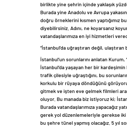
birlikte yine şehrin içinde yaklaşık yüzd
Burada yine Anadolu ve Avrupa yakasınd
doğru örneklerini kısmen yaptığımız b
diyebilirsiniz. Adını, ne koyarsanız koyu
vatandaşlarımıza en iyi hizmetleri verece
“İstanbul’da uğraştıran değil, ulaştıran b
İstanbul’un sorunlarını anlatan Kurum, 
İstanbul’da yaşayan her bir kardeşimin
trafik çilesiyle uğraştığını, bu sorunl
korkulu bir rüyaya döndüğünü görüyoruz
gitmek ve işten eve gelmek filmleri ar
oluyor. Bu manada biz istiyoruz ki; İstan
Burada vatandaşlarımıza yapacağız yatır
gerek yol düzenlemeleriyle gerekse iki y
bu şehre tünel yapmış olacağız. 5 yıl 