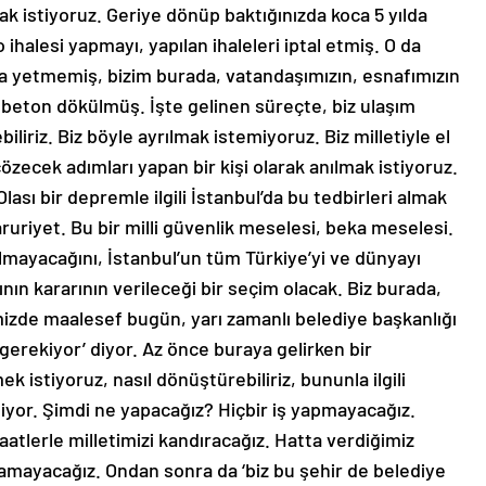
ak istiyoruz. Geriye dönüp baktığınızda koca 5 yılda
ihalesi yapmayı, yapılan ihaleleri iptal etmiş. O da
a yetmemiş, bizim burada, vatandaşımızın, esnafımızın
 beton dökülmüş. İşte gelinen süreçte, biz ulaşım
iliriz. Biz böyle ayrılmak istemiyoruz. Biz milletiyle el
 çözecek adımları yapan bir kişi olarak anılmak istiyoruz.
ası bir depremle ilgili İstanbul’da bu tedbirleri almak
zaruriyet. Bu bir milli güvenlik meselesi, beka meselesi.
lmayacağını, İstanbul’un tüm Türkiye’yi ve dünyayı
nın kararının verileceği bir seçim olacak. Biz burada,
izde maalesef bugün, yarı zamanlı belediye başkanlığı
erekiyor’ diyor. Az önce buraya gelirken bir
k istiyoruz, nasıl dönüştürebiliriz, bununla ilgili
iyor. Şimdi ne yapacağız? Hiçbir iş yapmayacağız.
atlerle milletimizi kandıracağız. Hatta verdiğimiz
lamayacağız. Ondan sonra da ‘biz bu şehir de belediye