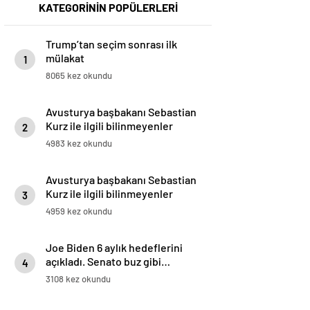
KATEGORİNİN POPÜLERLERİ
Trump’tan seçim sonrası ilk
mülakat
1
8065 kez okundu
Avusturya başbakanı Sebastian
Kurz ile ilgili bilinmeyenler
2
4983 kez okundu
Avusturya başbakanı Sebastian
Kurz ile ilgili bilinmeyenler
3
4959 kez okundu
Joe Biden 6 aylık hedeflerini
açıkladı. Senato buz gibi…
4
3108 kez okundu