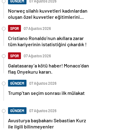
GÜNDEM
07 Ağustos 2026
Norweç silahlı kuvvetleri kadınlardan
oluşan özel kuvvetler eğitimlerini
başlattı.
SPOR
07 Ağustos 2026
Cristiano Ronaldo’nun akıllara zarar
tüm kariyerinin istatistiğini çıkardık !
SPOR
07 Ağustos 2026
Galatasaray’a kötü haber! Monaco’dan
flaş Onyekuru kararı.
GÜNDEM
07 Ağustos 2026
Trump’tan seçim sonrası ilk mülakat
GÜNDEM
07 Ağustos 2026
Avusturya başbakanı Sebastian Kurz
ile ilgili bilinmeyenler