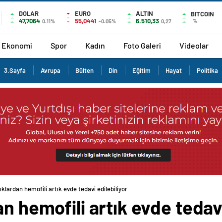
DOLAR
EURO
ALTIN
BITCOIN
47,7064
55,0441
6.510,33
%
0.11%
-0.05%
0,27
Ekonomi
Spor
Kadın
Foto Galeri
Videolar
3.Sayfa
Avrupa
Bülten
Din
Eğitim
Hayat
Politika
ıklardan hemofili artık evde tedavi edilebiliyor
n hemofili artık evde tedavi