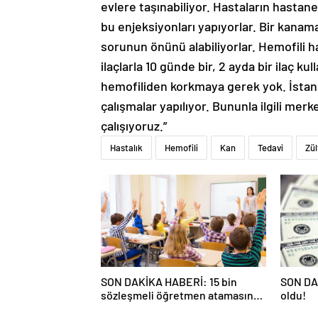
evlere taşınabiliyor. Hastaların hasta
bu enjeksiyonları yapıyorlar. Bir kana
sorunun önünü alabiliyorlar. Hemofili h
ilaçlarla 10 günde bir, 2 ayda bir ilaç k
hemofiliden korkmaya gerek yok. İstanb
çalışmalar yapılıyor. Bununla ilgili mer
çalışıyoruz.”
Hastalık
Hemofili
Kan
Tedavi
Zül
SON DAKİKA HABERİ: 15 bin
SON DAK
sözleşmeli öğretmen atamasında
oldu!
sözlü sınava hak kazanan adaylar