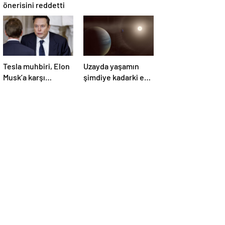
önerisini reddetti
Tesla muhbiri, Elon
Uzayda yaşamın
Musk’a karşı
şimdiye kadarki en
yürüttüğü davada
güçlü kanıtı
zafer kazandı
bulundu