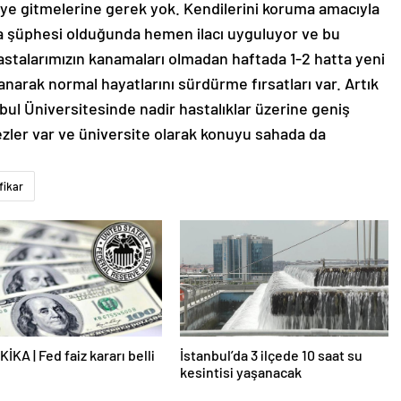
neye gitmelerine gerek yok. Kendilerini koruma amacıyla
ma şüphesi olduğunda hemen ilacı uyguluyor ve bu
astalarımızın kanamaları olmadan haftada 1-2 hatta yeni
ullanarak normal hayatlarını sürdürme fırsatları var. Artık
ul Üniversitesinde nadir hastalıklar üzerine geniş
kezler var ve üniversite olarak konuyu sahada da
fikar
İKA | Fed faiz kararı belli
İstanbul’da 3 ilçede 10 saat su
kesintisi yaşanacak