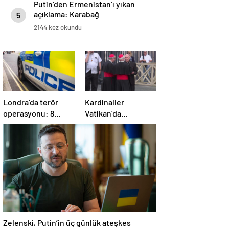
Putin’den Ermenistan’ı yıkan
açıklama: Karabağ
5
Azerbaycan’ın ayrılmaz bir
2144 kez okundu
parçasıdır!
Londra’da terör
Kardinaller
operasyonu: 8
Vatikan’da
gözaltı
toplanmaya başladı
Zelenski, Putin’in üç günlük ateşkes