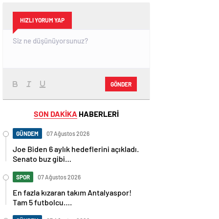
HIZLI YORUM YAP
GÖNDER
SON DAKİKA
HABERLERİ
GÜNDEM
07 Ağustos 2026
Joe Biden 6 aylık hedeflerini açıkladı.
Senato buz gibi…
SPOR
07 Ağustos 2026
En fazla kızaran takım Antalyaspor!
Tam 5 futbolcu….