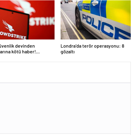
üvenlik devinden
Londra’da terör operasyonu: 8
larına kötü haber!
gözaltı
 kişi işten çıkarılacak