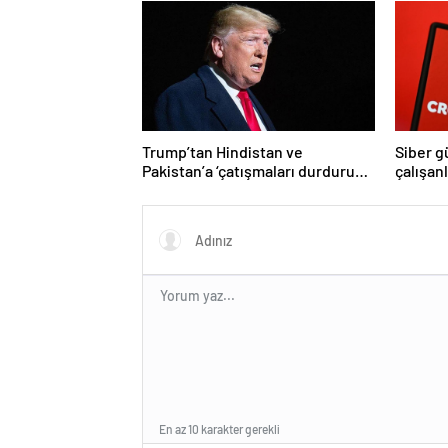
açıklandı
Trump’tan Hindistan ve
Siber g
Pakistan’a ‘çatışmaları durdurun’
çalışan
çağrısı
Yüzlerce
En az 10 karakter gerekli