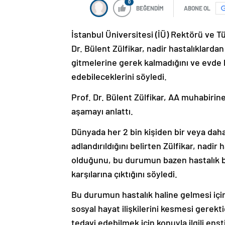
0
BEĞENDİM
ABONE OL
İstanbul Üniversitesi (İÜ) Rektörü ve 
Dr. Bülent Zülfikar, nadir hastalıklarda
gitmelerine gerek kalmadığını ve evde k
edebileceklerini söyledi.
Prof. Dr. Bülent Zülfikar, AA muhabirine
aşamayı anlattı.
Dünyada her 2 bin kişiden bir veya daha 
adlandırıldığını belirten Zülfikar, nadi
olduğunu, bu durumun bazen hastalık ba
karşılarına çıktığını söyledi.
Bu durumun hastalık haline gelmesi içi
sosyal hayat ilişkilerini kesmesi gerekt
tedavi edebilmek için konuyla ilgili en