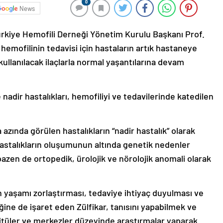
0
News
Türkiye Hemofili Derneği Yönetim Kurulu Başkanı Prof.
n hemofilinin tedavisi için hastaların artık hastaneye
ullanılacak ilaçlarla normal yaşantılarına devam
 nadir hastalıkları, hemofiliyi ve tedavilerinde katedilen
azında görülen hastalıkların “nadir hastalık” olarak
r hastalıkların oluşumunun altında genetik nedenler
zen de ortopedik, ürolojik ve nörolojik anomali olarak
n yaşamı zorlaştırması, tedaviye ihtiyaç duyulması ve
iğine de işaret eden Zülfikar, tanısını yapabilmek ve
stitüler ve merkezler düzeyinde araştırmalar yaparak