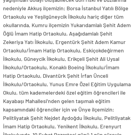
nedeniyle Akkuş ilçemizin; Borsa İstanbul Yatılı Bölge
Ortaokulu ve Yeşilgüneycik İlkokulu hariç diğer tüm
okullarında, Kumru ilçemizin Yukarıdamlalı Şehit Adem
Öğlü İmam Hatip Ortaokulu, Aşağıdamlalı Şehit
Zekeriya Yatı İlkokulu, Ergentürk Şehit Adem Kamur
Ortaokulu/İmam Hatip Ortaokulu, Eskiçokdeğirmen
İlkokulu, Güneycik İlkokulu, Erikçeli Şehit Ali Uysal
İlkokulu/Ortaokulu, Konaklı Boeing İlkokulu/İmam
Hatip Ortaokulu, Divantürk Şehit İrfan Ünceli
İlkokulu/Ortaokulu, Yunus Emre Özel Eğitim Uygulama
Okulu, tüm kademelerdeki özel eğitim öğrencileri ile
Kayabaşı Mahallesi’nden gelen taşımalı eğitim
kapsamındaki öğrenciler için ve Ünye ilçemizin;
Pelitliyatak Şehit Nejdet Aydoğdu İlkokulu, Pelitliyatak
İmam Hatip Ortaokulu, Yenikent İlkokulu, Erenyurt
İlkokulunda, 10 Şubat Pazartesi günü 1 gün süreyle