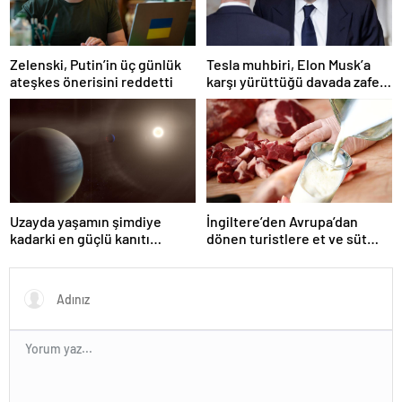
Zelenski, Putin’in üç günlük
Tesla muhbiri, Elon Musk’a
ateşkes önerisini reddetti
karşı yürüttüğü davada zafer
kazandı
Uzayda yaşamın şimdiye
İngiltere’den Avrupa’dan
kadarki en güçlü kanıtı
dönen turistlere et ve süt
bulundu
ürünü yasağı