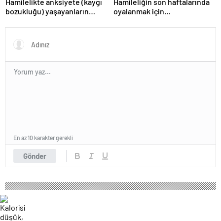
Hamilelikte anksiyete (kaygı
Hamileliğin son haftalarında
bozukluğu) yaşayanların
oyalanmak için…
gerçek ihtiyacı
En az 10 karakter gerekli
Gönder