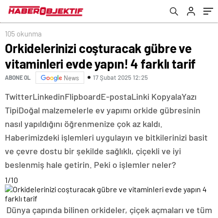
105 okunma
Orkidelerinizi coşturacak gübre ve
vitaminleri evde yapın! 4 farklı tarif
17 Şubat 2025 12:25
ABONE OL
News
Twitter
Linkedin
Flipboard
E-posta
Linki Kopyala
Yazı
Tipi
Doğal malzemelerle ev yapımı orkide gübresinin
nasıl yapıldığını öğrenmenize çok az kaldı.
Haberimizdeki işlemleri uygulayın ve bitkilerinizi basit
ve çevre dostu bir şekilde sağlıklı, çiçekli ve iyi
beslenmiş hale getirin. Peki o işlemler neler?
1
/10
Dünya çapında bilinen orkideler, çiçek açmaları ve tüm